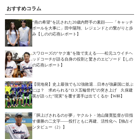
おすすめコラム
“燕の希望”を託された20歳内野手の素顔――「キャッチ
ボールを大事に」田中陽翔、レジェンドとの繋がりと歩
み【しのの応燕レポート】
スワローズの“ヤク進”を陰で支える――松元ユウイチヘ
ッドコーチが語る自身の役割と驚きのエピソード【しの
の応燕レポート】
【現地発】史上最強でも32強敗退…日本が強豪国に並ぶ
には？ 求められる“ロス五輪世代”の突き上げ 久保建
英が語った“現実”を覆す選手は出てくるか【W杯】
「胴上げされるのが夢」ヤクルト・池山隆寛監督が目指
す優勝の二文字――投打ともに再建、活性化へ【独占イ
ンタビュー（2）】