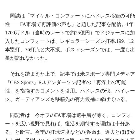
同誌は「マイケル・コンフォートにパドレス移籍の可能
性——FA市場で再評価の声も」と題した記事を配信。1年
1700万ドル（当時のレートで約25億円）でドジャースに加
入したコンフォートは、レギュラーシーズン打率.199、12
本塁打、36打点と大不振。ポストシーズンでは、一度も出
番が訪れなかった。
それを踏まえた上で、記事では米スポーツ専門メディア
『CBS Sports』R.J.アンダーソン記者の「再浮上の可能
性」を指摘するコメントを引用。パドレスの他、パイレー
ツ、ガーディアンズも移籍先の有力候補に挙げている。
同記者は「今オフのFA市場は選手層が薄く、コンフォ
ートを広い視野で見れば、復活を期待する理由は十分あ
る」と断言。今季の打球速度などの指標は、過去とほぼ変