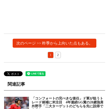
次のページ >> 昨季から上向いた点もある。
1
2
関連記事
「コンフォートの完ぺきな後任」ド軍が狙うト
レード候補に米注目 4年連続GG賞の28歳強肩
外野手「二大ターゲットのどちらを先に説得で