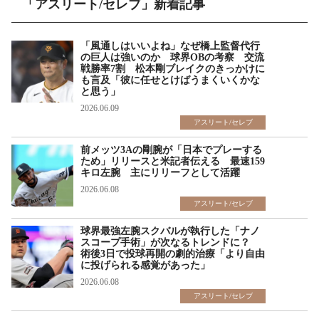
「アスリート/セレブ」新着記事
「風通しはいいよね」なぜ橋上監督代行
の巨人は強いのか 球界OBの考察 交流
戦勝率7割 松本剛ブレイクのきっかけに
も言及「彼に任せとけばうまくいくかな
と思う」
2026.06.09
アスリート/セレブ
前メッツ3Aの剛腕が「日本でプレーする
ため」リリースと米記者伝える 最速159
キロ左腕 主にリリーフとして活躍
2026.06.08
アスリート/セレブ
球界最強左腕スクバルが執行した「ナノ
スコープ手術」が次なるトレンドに？
術後3日で投球再開の劇的治療「より自由
に投げられる感覚があった」
2026.06.08
アスリート/セレブ