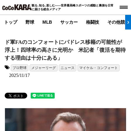
観る､知る､楽しむ――世界最高峰スポーツの感動と裏側を日常
に届ける総合メディア
トップ
野球
MLB
サッカー
格闘技
その他競技
ド軍FAのコンフォートにパドレス移籍の可能性が
浮上！四球率の高さに光明か 米記者「復活を期待
する理由は十分にある」
プロ野球
メジャーリーグ
ニュース
マイケル・コンフォート
タグ:
2025/11/17