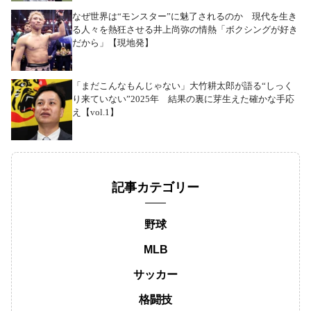
なぜ世界は“モンスター”に魅了されるのか 現代を生き
る人々を熱狂させる井上尚弥の情熱「ボクシングが好き
だから」【現地発】
「まだこんなもんじゃない」大竹耕太郎が語る“しっく
り来ていない”2025年 結果の裏に芽生えた確かな手応
え【vol.1】
記事カテゴリー
野球
MLB
サッカー
格闘技