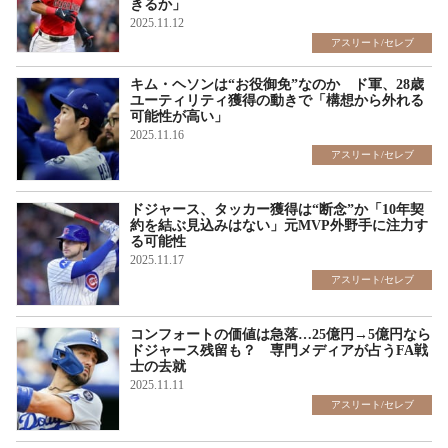
きるか」
2025.11.12
アスリート/セレブ
キム・ヘソンは“お役御免”なのか ド軍、28歳
ユーティリティ獲得の動きで「構想から外れる
可能性が高い」
2025.11.16
アスリート/セレブ
ドジャース、タッカー獲得は“断念”か「10年契
約を結ぶ見込みはない」元MVP外野手に注力す
る可能性
2025.11.17
アスリート/セレブ
コンフォートの価値は急落…25億円→5億円なら
ドジャース残留も？ 専門メディアが占うFA戦
士の去就
2025.11.11
アスリート/セレブ