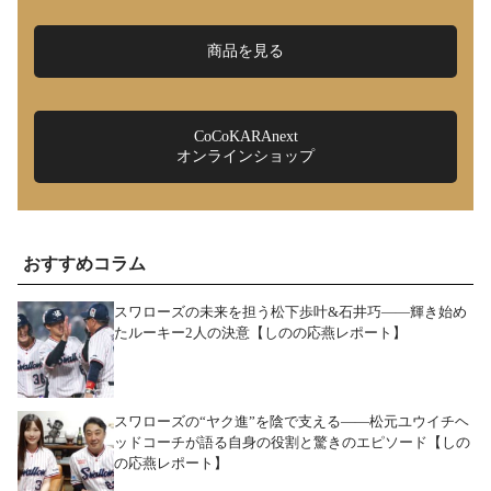
商品を見る
CoCoKARAnext
オンラインショップ
おすすめコラム
スワローズの未来を担う松下歩叶&石井巧――輝き始め
たルーキー2人の決意【しのの応燕レポート】
スワローズの“ヤク進”を陰で支える――松元ユウイチヘ
ッドコーチが語る自身の役割と驚きのエピソード【しの
の応燕レポート】