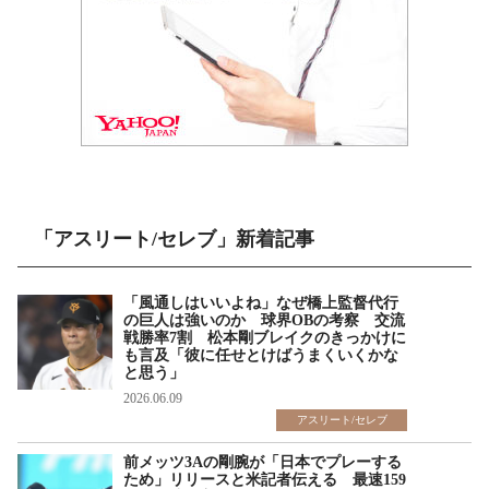
「アスリート/セレブ」新着記事
「風通しはいいよね」なぜ橋上監督代行
の巨人は強いのか 球界OBの考察 交流
戦勝率7割 松本剛ブレイクのきっかけに
も言及「彼に任せとけばうまくいくかな
と思う」
2026.06.09
アスリート/セレブ
前メッツ3Aの剛腕が「日本でプレーする
ため」リリースと米記者伝える 最速159