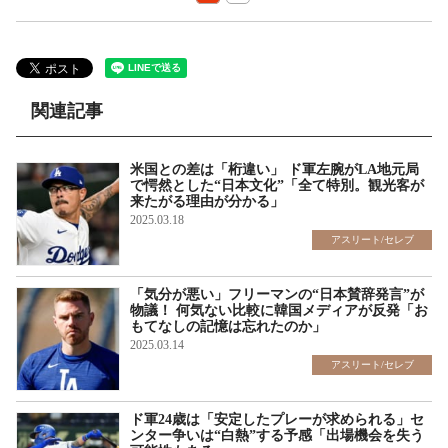
関連記事
米国との差は「桁違い」 ド軍左腕がLA地元局
で愕然とした“日本文化”「全て特別。観光客が
来たがる理由が分かる」
2025.03.18
アスリート/セレブ
「気分が悪い」フリーマンの“日本賛辞発言”が
物議！ 何気ない比較に韓国メディアが反発「お
もてなしの記憶は忘れたのか」
2025.03.14
アスリート/セレブ
ド軍24歳は「安定したプレーが求められる」セ
ンター争いは“白熱”する予感「出場機会を失う