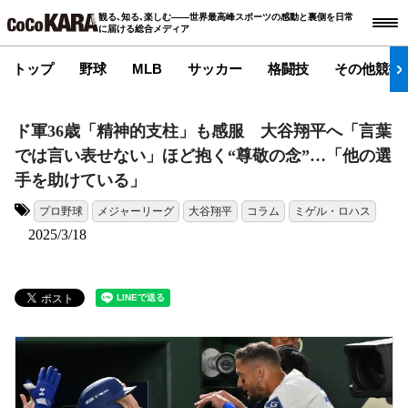
観る､知る､楽しむ――世界最高峰スポーツの感動と裏側を日常
に届ける総合メディア
トップ
野球
MLB
サッカー
格闘技
その他競技
ド軍36歳「精神的支柱」も感服 大谷翔平へ「言葉
では言い表せない」ほど抱く“尊敬の念”…「他の選
手を助けている」
プロ野球
メジャーリーグ
大谷翔平
コラム
ミゲル・ロハス
タグ:
2025/3/18