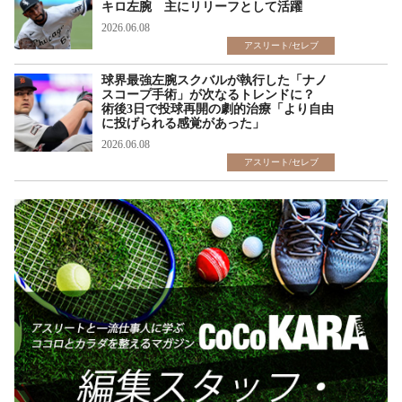
キロ左腕 主にリリーフとして活躍
2026.06.08
アスリート/セレブ
球界最強左腕スクバルが執行した「ナノ
スコープ手術」が次なるトレンドに？
術後3日で投球再開の劇的治療「より自由
に投げられる感覚があった」
2026.06.08
アスリート/セレブ