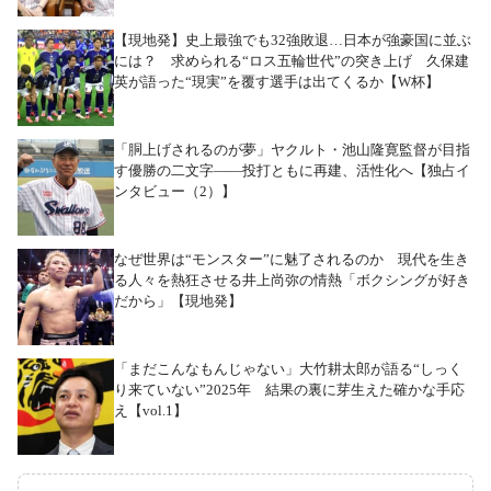
【現地発】史上最強でも32強敗退…日本が強豪国に並ぶ
には？ 求められる“ロス五輪世代”の突き上げ 久保建
英が語った“現実”を覆す選手は出てくるか【W杯】
「胴上げされるのが夢」ヤクルト・池山隆寛監督が目指
す優勝の二文字――投打ともに再建、活性化へ【独占イ
ンタビュー（2）】
なぜ世界は“モンスター”に魅了されるのか 現代を生き
る人々を熱狂させる井上尚弥の情熱「ボクシングが好き
だから」【現地発】
「まだこんなもんじゃない」大竹耕太郎が語る“しっく
り来ていない”2025年 結果の裏に芽生えた確かな手応
え【vol.1】