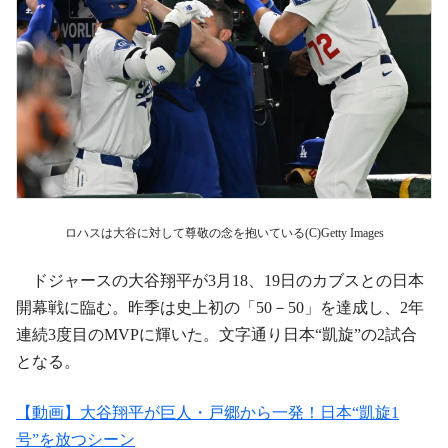
ロハスは大谷に対して尊敬の念を抱いている(C)Getty Images
ドジャースの大谷翔平が3月18、19日のカブスとの日本
開幕戦に臨む。昨季は史上初の「50－50」を達成し、2年
連続3度目のMVPに輝いた。文字通り日本“凱旋”の2試合
となる。
【動画】大谷翔平が巨人・戸郷から一発！日本“凱旋1
号”を放つシーン