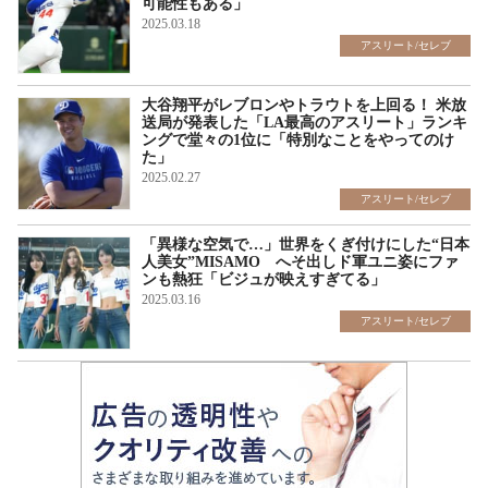
可能性もある」
2025.03.18
アスリート/セレブ
大谷翔平がレブロンやトラウトを上回る！ 米放
送局が発表した「LA最高のアスリート」ランキ
ングで堂々の1位に「特別なことをやってのけ
た」
2025.02.27
アスリート/セレブ
「異様な空気で…」世界をくぎ付けにした“日本
人美女”MISAMO へそ出しド軍ユニ姿にファ
ンも熱狂「ビジュが映えすぎてる」
2025.03.16
アスリート/セレブ