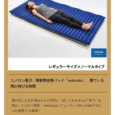
ユメロン黒川：寝姿勢改善パッド「nobiraku」 寝ている
間が伸びる時間
腰が気になる方!腰まわりの予防に、試してみませんか? 寝ている
間が、ととのう時間。 nobirakuはパフォーマンス向上の為の“大人
のお昼寝”にも最適！