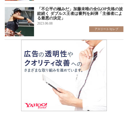
「不公平の極みだ」加藤未唯の全仏OP失格の波
紋続く ダブルス王者は審判を糾弾「主催者によ
る最悪の決定」
2023.06.08
アスリート/セレブ