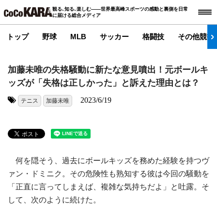
観る､知る､楽しむ――世界最高峰スポーツの感動と裏側を日常
に届ける総合メディア
トップ
野球
MLB
サッカー
格闘技
その他競技
加藤未唯の失格騒動に新たな意見噴出！元ボールキ
ッズが「失格は正しかった」と訴えた理由とは？
2023/6/19
テニス
加藤未唯
タグ:
何を隠そう、過去にボールキッズを務めた経験を持つヴ
ァン・ドミニク。その危険性も熟知する彼は今回の騒動を
「正直に言ってしまえば、複雑な気持ちだよ」と吐露。そ
して、次のように続けた。