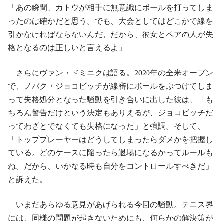
「あの瞬間、カトウが相手に無意識にボールを打ってしま
ったのは確かだと思う。でも、大会としてはどこかで線を
引かなければならないんだ。だから、彼女とペアの人が失
格となるのは正しいと言えるよ」
さらにヴァン・ドミニクは語る。2020年の全米オープン
で、ノバク・ジョコビッチが線審にボールをぶつけてしま
って失格処分となった騒動を引き合いに出した彼は、「も
ちろん警告だけという決定もありえるが、ジョコビッチだ
ってわざとでなくても失格になった」と強調。そして、
「トッププレーヤーはどうしてしまったらダメかを把握し
ている。どのケースに陥ったら退場になるかってルールも
ね。だから、いかなる時も自分をコントロールすべきだ」
と訴えた。
いまだあらゆる意見があげられる今回の騒動。テニス界
には、同様の問題が起きないためにも、何らかの解決策が