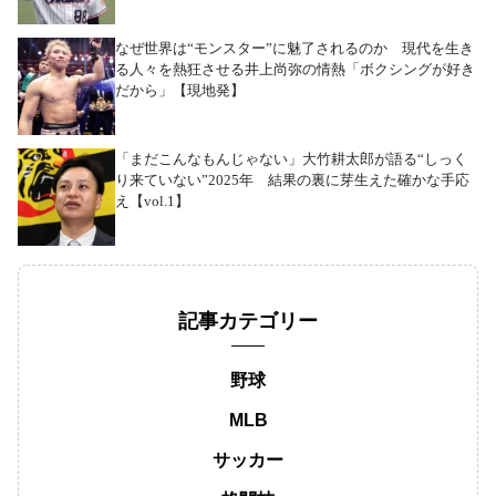
なぜ世界は“モンスター”に魅了されるのか 現代を生き
る人々を熱狂させる井上尚弥の情熱「ボクシングが好き
だから」【現地発】
「まだこんなもんじゃない」大竹耕太郎が語る“しっく
り来ていない”2025年 結果の裏に芽生えた確かな手応
え【vol.1】
記事カテゴリー
野球
MLB
サッカー