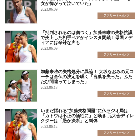
女が怖がって泣いていた」
2023.06.09
アスリート/セレブ
「批判されるのは傷つく」加藤未唯の失格抗議
で炎上した相手ペアがインスタ閉鎖！母国メデ
ィアには辛辣な声も
2023.06.09
アスリート/セレブ
加藤未唯の失格処分に異論！ 大坂なおみの元コ
ーチは全仏の決定を嘆く「言葉を失った。ふた
たび間違ってしまった」
2023.06.18
アスリート/セレブ
いまだ揺れる“加藤失格問題”に仏ラジオ局は
「カトウは不正の犠牲に」と嘆き 元大会ディレ
クターは「愚か決断」と糾弾
2023.06.12
アスリート/セレブ