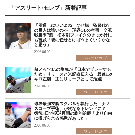
「アスリート/セレブ」新着記事
「風通しはいいよね」なぜ橋上監督代行
の巨人は強いのか 球界OBの考察 交流
戦勝率7割 松本剛ブレイクのきっかけに
も言及「彼に任せとけばうまくいくかな
と思う」
2026.06.09
アスリート/セレブ
前メッツ3Aの剛腕が「日本でプレーする
ため」リリースと米記者伝える 最速159
キロ左腕 主にリリーフとして活躍
2026.06.08
アスリート/セレブ
球界最強左腕スクバルが執行した「ナノ
スコープ手術」が次なるトレンドに？
術後3日で投球再開の劇的治療「より自由
に投げられる感覚があった」
2026.06.08
アスリート/セレブ