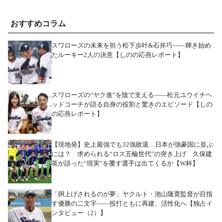
おすすめコラム
スワローズの未来を担う松下歩叶&石井巧――輝き始め
たルーキー2人の決意【しのの応燕レポート】
スワローズの“ヤク進”を陰で支える――松元ユウイチヘ
ッドコーチが語る自身の役割と驚きのエピソード【しの
の応燕レポート】
【現地発】史上最強でも32強敗退…日本が強豪国に並ぶ
には？ 求められる“ロス五輪世代”の突き上げ 久保建
英が語った“現実”を覆す選手は出てくるか【W杯】
「胴上げされるのが夢」ヤクルト・池山隆寛監督が目指
す優勝の二文字――投打ともに再建、活性化へ【独占イ
ンタビュー（2）】