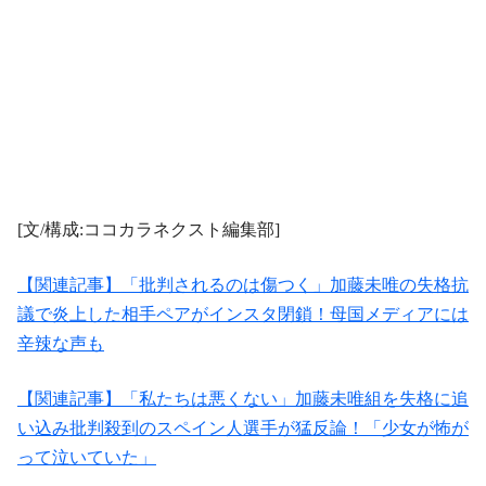
[文/構成:ココカラネクスト編集部]
【関連記事】「批判されるのは傷つく」加藤未唯の失格抗
議で炎上した相手ペアがインスタ閉鎖！母国メディアには
辛辣な声も
【関連記事】「私たちは悪くない」加藤未唯組を失格に追
い込み批判殺到のスペイン人選手が猛反論！「少女が怖が
って泣いていた」