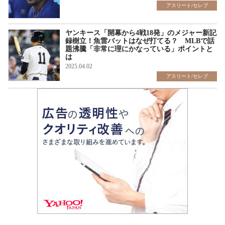
アスリート/セレブ
ヤンキース「開幕から4戦18発」のメジャー新記
録樹立！魚雷バットはなぜ打てる？ MLBで話
題沸騰「非常に理にかなっている」ポイントと
は
2025.04.02
アスリート/セレブ