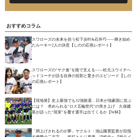
おすすめコラム
スワローズの未来を担う松下歩叶&石井巧――輝き始め
たルーキー2人の決意【しのの応燕レポート】
スワローズの“ヤク進”を陰で支える――松元ユウイチヘ
ッドコーチが語る自身の役割と驚きのエピソード【しの
の応燕レポート】
【現地発】史上最強でも32強敗退…日本が強豪国に並ぶ
には？ 求められる“ロス五輪世代”の突き上げ 久保建
英が語った“現実”を覆す選手は出てくるか【W杯】
「胴上げされるのが夢」ヤクルト・池山隆寛監督が目指
す優勝の二文字――投打ともに再建、活性化へ【独占イ