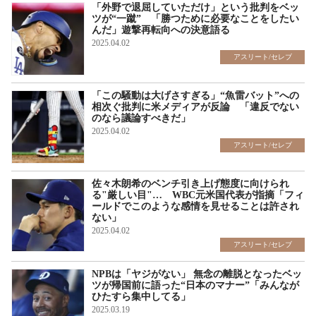
「外野で退屈していただけ」という批判をベッ
ツが“一蹴” 「勝つために必要なことをしたい
んだ」遊撃再転向への決意語る
2025.04.02
アスリート/セレブ
「この騒動は大げさすぎる」“魚雷バット”への
相次ぐ批判に米メディアが反論 「違反でない
のなら議論すべきだ」
2025.04.02
アスリート/セレブ
佐々木朗希のベンチ引き上げ態度に向けられ
る"厳しい目"… WBC元米国代表が指摘「フィ
ールドでこのような感情を見せることは許され
ない」
2025.04.02
アスリート/セレブ
NPBは「ヤジがない」 無念の離脱となったベッ
ツが帰国前に語った“日本のマナー”「みんなが
ひたすら集中してる」
2025.03.19