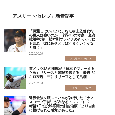
「アスリート/セレブ」新着記事
「風通しはいいよね」なぜ橋上監督代行
の巨人は強いのか 球界OBの考察 交流
戦勝率7割 松本剛ブレイクのきっかけに
も言及「彼に任せとけばうまくいくかな
と思う」
2026.06.09
アスリート/セレブ
前メッツ3Aの剛腕が「日本でプレーする
ため」リリースと米記者伝える 最速159
キロ左腕 主にリリーフとして活躍
2026.06.08
アスリート/セレブ
球界最強左腕スクバルが執行した「ナノ
スコープ手術」が次なるトレンドに？
術後3日で投球再開の劇的治療「より自由
に投げられる感覚があった」