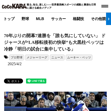
観る､知る､楽しむ――世界最高峰スポーツの感動と裏側を日常
に届ける総合メディア
トップ
野球
MLB
サッカー
格闘技
その他競技
70年ぶりの開幕7連勝を「誰も気にしていない」 ド
ジャースが“LA移転後初の快挙”も大黒柱ベッツは
冷静「明日の試合に集中している」
プロ野球
メジャーリーグ
ニュース
ムーキー・ベッツ
タグ:
2025/4/2