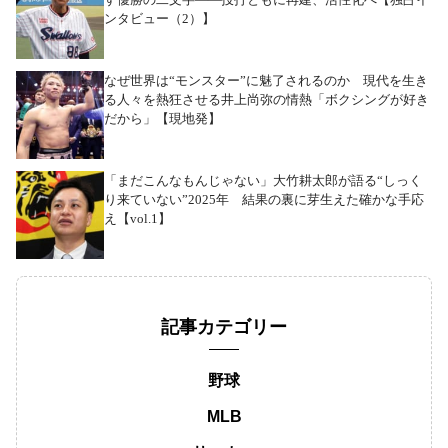
ンタビュー（2）】
なぜ世界は“モンスター”に魅了されるのか 現代を生き
る人々を熱狂させる井上尚弥の情熱「ボクシングが好き
だから」【現地発】
「まだこんなもんじゃない」大竹耕太郎が語る“しっく
り来ていない”2025年 結果の裏に芽生えた確かな手応
え【vol.1】
記事カテゴリー
野球
MLB