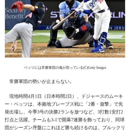
ベッツには常勝軍団の魂が宿っている(C)Getty Images
常勝軍団の勢いが止まらない。
現地時間4月1日（日本時間2日）、ドジャースのムーキ
ー・ベッツは、本拠地ブレーブス戦に「2番・遊撃」で先
発出場し、今季3号の決勝2ランを放つなど、3打数1安打2
打点と活躍。チームも3-1で開幕7連勝を飾っており、同球
団がシーズン序盤にこれほど勝ち続けるのは、ブルックリ