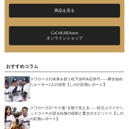
商品を見る
CoCoKARAnext
オンラインショップ
おすすめコラム
スワローズの未来を担う松下歩叶&石井巧――輝き始め
たルーキー2人の決意【しのの応燕レポート】
スワローズの“ヤク進”を陰で支える――松元ユウイチヘ
ッドコーチが語る自身の役割と驚きのエピソード【しの
の応燕レポート】