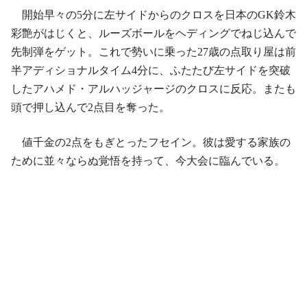
開始早々の5分に左サイドからのクロスを日本のGK鈴木
彩艶がはじくと、ルーズボールをヘディングでねじ込んで
先制弾をゲット。これで勢いに乗った27歳の点取り屋は前
半アディショナルタイム4分に、ふたたび左サイドを突破
したアハメド・アルハッジャージのクロスに反応。またも
頭で押し込んで2点目を奪った。
値千金の2点をもぎとったフセイン。彼は愛する家族の
ために並々ならぬ覚悟を持って、今大会に臨んでいる。