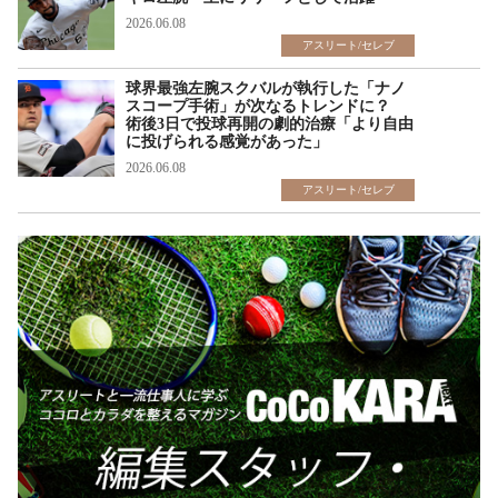
2026.06.08
アスリート/セレブ
球界最強左腕スクバルが執行した「ナノ
スコープ手術」が次なるトレンドに？
術後3日で投球再開の劇的治療「より自由
に投げられる感覚があった」
2026.06.08
アスリート/セレブ