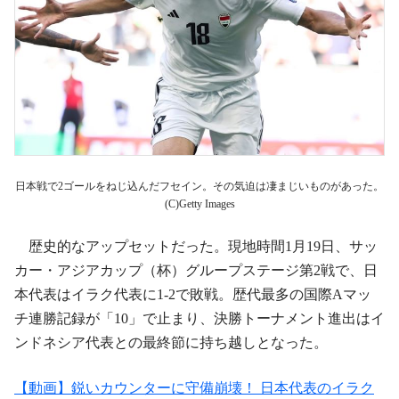
日本戦で2ゴールをねじ込んだフセイン。その気迫は凄まじいものがあった。
(C)Getty Images
歴史的なアップセットだった。現地時間1月19日、サッ
カー・アジアカップ（杯）グループステージ第2戦で、日
本代表はイラク代表に1-2で敗戦。歴代最多の国際Aマッ
チ連勝記録が「10」で止まり、決勝トーナメント進出はイ
ンドネシア代表との最終節に持ち越しとなった。
【動画】鋭いカウンターに守備崩壊！ 日本代表のイラク