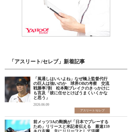
「アスリート/セレブ」新着記事
「風通しはいいよね」なぜ橋上監督代行
の巨人は強いのか 球界OBの考察 交流
戦勝率7割 松本剛ブレイクのきっかけに
も言及「彼に任せとけばうまくいくかな
と思う」
2026.06.09
アスリート/セレブ
前メッツ3Aの剛腕が「日本でプレーする
ため」リリースと米記者伝える 最速159
キロ左腕 主にリリーフとして活躍