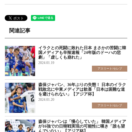
関連記事
イラクとの死闘に敗れた日本 まさかの苦闘に韓
国メディアも辛辣速報「24年版のドーハの悲
劇」「虚しくも崩れた」
2024.01.19
アスリート/セレブ
森保ジャパン、36年ぶりの失態！ 日本のイラク
戦敗北に中東メディアは歓喜「日本は困難な道
を避けられない」【アジア杯】
2024.01.20
アスリート/セレブ
森保ジャパンは「慢心していた」 韓国メディア
が16強での日韓戦実現の可能性に嘆き「誰も望
んでいない」【アジア杯】