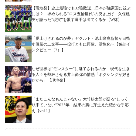
【現地発】史上最強でも32強敗退…日本が強豪国に並ぶ
には？ 求められる“ロス五輪世代”の突き上げ 久保建
英が語った“現実”を覆す選手は出てくるか【W杯】
「胴上げされるのが夢」ヤクルト・池山隆寛監督が目指
す優勝の二文字――投打ともに再建、活性化へ【独占イ
ンタビュー（2）】
なぜ世界は“モンスター”に魅了されるのか 現代を生き
る人々を熱狂させる井上尚弥の情熱「ボクシングが好き
だから」【現地発】
「まだこんなもんじゃない」大竹耕太郎が語る“しっく
り来ていない”2025年 結果の裏に芽生えた確かな手応
え【vol.1】