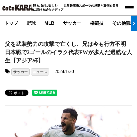
観る､知る､楽しむ――世界最高峰スポーツの感動と裏側を日常
に届ける総合メディア
トップ
野球
MLB
サッカー
格闘技
その他競技
父を武装勢力の攻撃で亡くし、兄は今も行方不明
日本戦で2ゴールのイラク代表FWが歩んだ過酷な人
生【アジア杯】
2024/1/20
サッカー
ニュース
タグ: