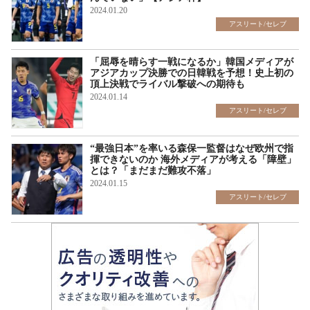
2024.01.20
アスリート/セレブ
「屈辱を晴らす一戦になるか」韓国メディアが
アジアカップ決勝での日韓戦を予想！史上初の
頂上決戦でライバル撃破への期待も
2024.01.14
アスリート/セレブ
“最強日本”を率いる森保一監督はなぜ欧州で指
揮できないのか 海外メディアが考える「障壁」
とは？「まだまだ難攻不落」
2024.01.15
アスリート/セレブ