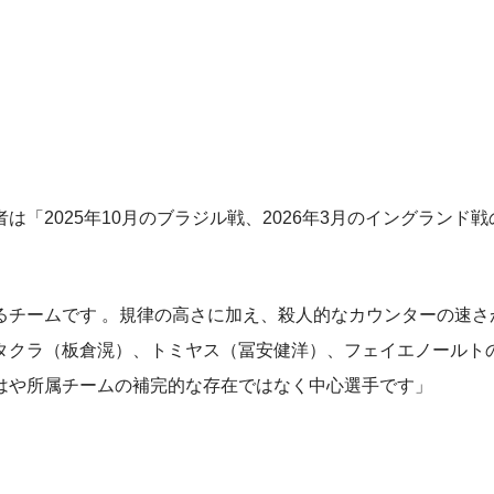
「2025年10月のブラジル戦、2026年3月のイングランド
るチームです 。規律の高さに加え、殺人的なカウンターの速さ
タクラ（板倉滉）、トミヤス（冨安健洋）、フェイエノールト
はや所属チームの補完的な存在ではなく中心選手です」