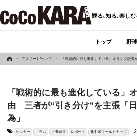
観る､知る､楽し
トップ
野
>
アスリート/セレブ
>
「戦術的に最も進化している」オランダ記者が
「戦術的に最も進化している」オ
由 三者が“引き分け”を主張「
為」
2
サッカー
コラム
上田綺世
レポート
北中米ワールドカップ
タグ: