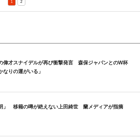
1
2
の偉才スナイデルが再び衝撃発言 森保ジャパンとのW杯
かなりの運がいる」
明」 移籍の噂が絶えない上田綺世 蘭メディアが指摘