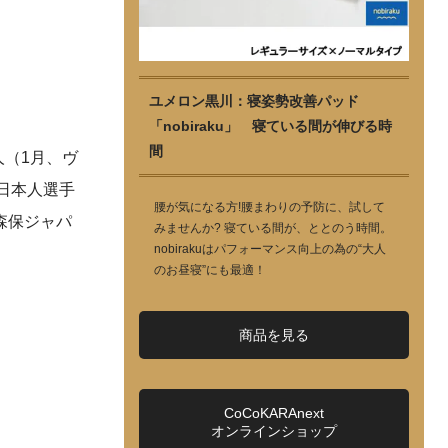
ユメロン黒川：寝姿勢改善パッド
「nobiraku」 寝ている間が伸びる時
間
人（1月、ヴ
日本人選手
腰が気になる方!腰まわりの予防に、試して
森保ジャパ
みませんか? 寝ている間が、ととのう時間。
nobirakuはパフォーマンス向上の為の“大人
のお昼寝”にも最適！
商品を見る
CoCoKARAnext
オンラインショップ