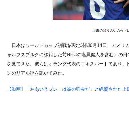
上田の競り合いの強さはW杯
日本はワールドカップ初戦を現地時間6月14日、アメリカ
ォルフスブルクに移籍した前NECの塩貝健人を含む）の
を見てきた。彼らはオランダ代表のエキスパートであり、
ンのリアル評を訊いてみた。
【動画】「ああいうプレーは彼の強みだ」と絶賛された上