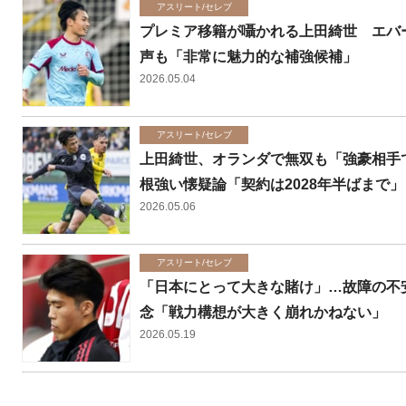
アスリート/セレブ
プレミア移籍が囁かれる上田綺世 エバ
声も「非常に魅力的な補強候補」
2026.05.04
アスリート/セレブ
上田綺世、オランダで無双も「強豪相手で
根強い懐疑論「契約は2028年半ばまで」
2026.05.06
アスリート/セレブ
「日本にとって大きな賭け」…故障の不
念「戦力構想が大きく崩れかねない」
2026.05.19