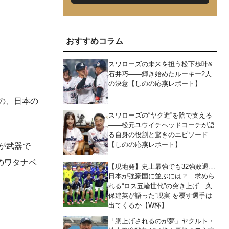
おすすめコラム
スワローズの未来を担う松下歩叶&
石井巧――輝き始めたルーキー2人
の決意【しのの応燕レポート】
戦の、日本の
スワローズの“ヤク進”を陰で支える
――松元ユウイチヘッドコーチが語
る自身の役割と驚きのエピソード
【しのの応燕レポート】
が武器で
のワタナベ
【現地発】史上最強でも32強敗退…
日本が強豪国に並ぶには？ 求めら
れる“ロス五輪世代”の突き上げ 久
保建英が語った“現実”を覆す選手は
出てくるか【W杯】
「胴上げされるのが夢」ヤクルト・