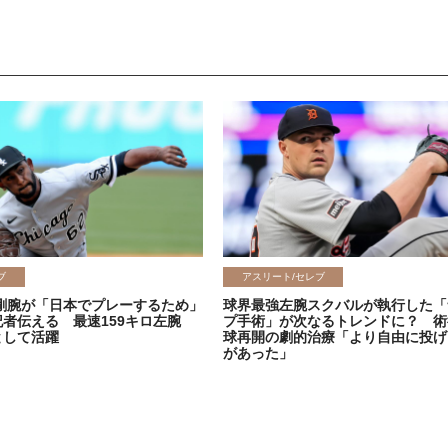
ブ
アスリート/セレブ
剛腕が「日本でプレーするため」
球界最強左腕スクバルが執行した「
記者伝える 最速159キロ左腕
プ手術」が次なるトレンドに？ 術
として活躍
球再開の劇的治療「より自由に投げ
があった」
2026.06.08