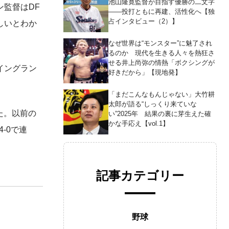
池山隆寛監督が目指す優勝の二文字
監督はDF
――投打ともに再建、活性化へ【独
占インタビュー（2）】
しいとわか
なぜ世界は“モンスター”に魅了され
るのか 現代を生きる人々を熱狂さ
せる井上尚弥の情熱「ボクシングが
イングラン
好きだから」【現地発】
「まだこんなもんじゃない」大竹耕
太郎が語る“しっくり来ていな
た。以前の
い”2025年 結果の裏に芽生えた確
かな手応え【vol.1】
-0で連
記事カテゴリー
野球