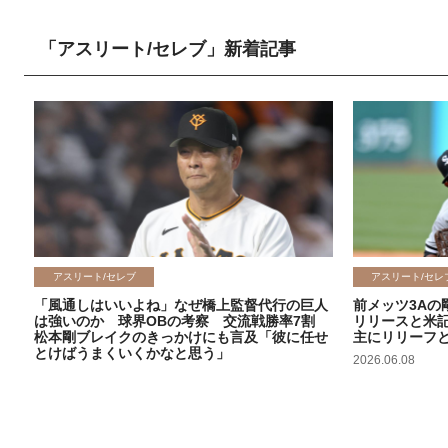
「アスリート/セレブ」新着記事
アスリート/セレブ
アスリート/セレ
「風通しはいいよね」なぜ橋上監督代行の巨人
前メッツ3Aの
は強いのか 球界OBの考察 交流戦勝率7割
リリースと米
松本剛ブレイクのきっかけにも言及「彼に任せ
主にリリーフ
とけばうまくいくかなと思う」
2026.06.08
2026.06.09