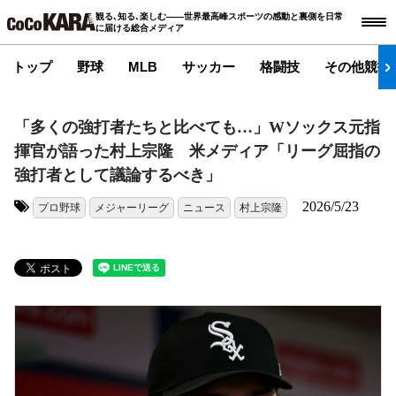
観る､知る､楽しむ――世界最高峰スポーツの感動と裏側を日常
に届ける総合メディア
トップ
野球
MLB
サッカー
格闘技
その他競技
「多くの強打者たちと比べても…」Wソックス元指
揮官が語った村上宗隆 米メディア「リーグ屈指の
強打者として議論するべき」
2026/5/23
プロ野球
メジャーリーグ
ニュース
村上宗隆
タグ: