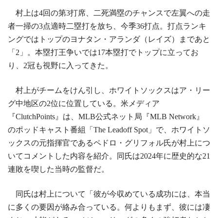
村上は4回の第3打席、二死満塁のチャンスで左翼への走
者一掃の3点適時二塁打を放ち、今季36打点。打点ランキ
ングではトップのヨナタン・アランダ（レイズ）まであと
「2」。本塁打王争いでは17本塁打でトップに立ってお
り、2冠も視野に入ってきた。
村上がチームをけん引し、ホワイトソックスはア・リー
グ中地区の2位に位置している。米メディア
『ClutchPoints』は、MLB公式ネット局『MLB Network』
のポッドキャスト番組「The Leadoff Spot」で、ホワイトソ
ックスの元指揮官であるペドロ・グリフォル氏が村上につ
いてコメントした内容を紹介。同氏は2024年に歴史的な21
連敗を喫した当時の監督だ。
同氏は村上について「彼が今収めている成功には、本当
に多くの要因が絡み合っている。何よりもまず、彼には凄