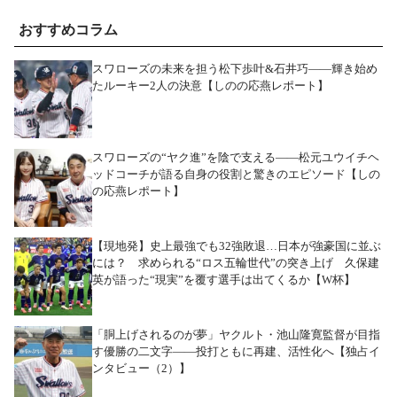
おすすめコラム
スワローズの未来を担う松下歩叶&石井巧――輝き始め
たルーキー2人の決意【しのの応燕レポート】
スワローズの“ヤク進”を陰で支える――松元ユウイチヘ
ッドコーチが語る自身の役割と驚きのエピソード【しの
の応燕レポート】
【現地発】史上最強でも32強敗退…日本が強豪国に並ぶ
には？ 求められる“ロス五輪世代”の突き上げ 久保建
英が語った“現実”を覆す選手は出てくるか【W杯】
「胴上げされるのが夢」ヤクルト・池山隆寛監督が目指
す優勝の二文字――投打ともに再建、活性化へ【独占イ
ンタビュー（2）】