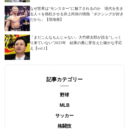
なぜ世界は“モンスター”に魅了されるのか 現代を生き
る人々を熱狂させる井上尚弥の情熱「ボクシングが好き
だから」【現地発】
「まだこんなもんじゃない」大竹耕太郎が語る“しっく
り来ていない”2025年 結果の裏に芽生えた確かな手応
え【vol.1】
記事カテゴリー
野球
MLB
サッカー
格闘技