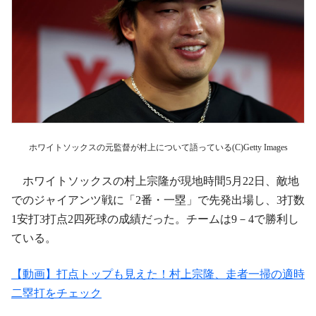
ホワイトソックスの元監督が村上について語っている(C)Getty Images
ホワイトソックスの村上宗隆が現地時間5月22日、敵地
でのジャイアンツ戦に「2番・一塁」で先発出場し、3打数
1安打3打点2四死球の成績だった。チームは9－4で勝利し
ている。
【動画】打点トップも見えた！村上宗隆、走者一掃の適時
二塁打をチェック