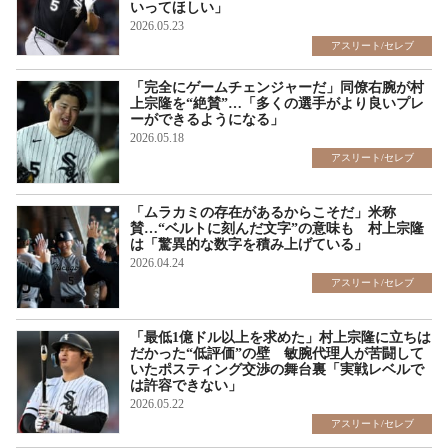
いってほしい」
2026.05.23
アスリート/セレブ
「完全にゲームチェンジャーだ」同僚右腕が村
上宗隆を“絶賛”…「多くの選手がより良いプレ
ーができるようになる」
2026.05.18
アスリート/セレブ
「ムラカミの存在があるからこそだ」米称
賛…“ベルトに刻んだ文字”の意味も 村上宗隆
は「驚異的な数字を積み上げている」
2026.04.24
アスリート/セレブ
「最低1億ドル以上を求めた」村上宗隆に立ちは
だかった“低評価”の壁 敏腕代理人が苦闘して
いたポスティング交渉の舞台裏「実戦レベルで
は許容できない」
2026.05.22
アスリート/セレブ