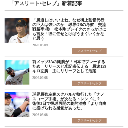
「アスリート/セレブ」新着記事
「風通しはいいよね」なぜ橋上監督代行
の巨人は強いのか 球界OBの考察 交流
戦勝率7割 松本剛ブレイクのきっかけに
も言及「彼に任せとけばうまくいくかな
と思う」
2026.06.09
アスリート/セレブ
前メッツ3Aの剛腕が「日本でプレーする
ため」リリースと米記者伝える 最速159
キロ左腕 主にリリーフとして活躍
2026.06.08
アスリート/セレブ
球界最強左腕スクバルが執行した「ナノ
スコープ手術」が次なるトレンドに？
術後3日で投球再開の劇的治療「より自由
に投げられる感覚があった」
2026.06.08
アスリート/セレブ