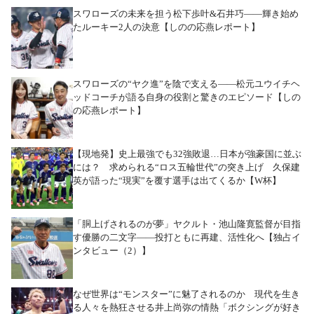
スワローズの未来を担う松下歩叶&石井巧――輝き始め
たルーキー2人の決意【しのの応燕レポート】
スワローズの“ヤク進”を陰で支える――松元ユウイチヘ
ッドコーチが語る自身の役割と驚きのエピソード【しの
の応燕レポート】
【現地発】史上最強でも32強敗退…日本が強豪国に並ぶ
には？ 求められる“ロス五輪世代”の突き上げ 久保建
英が語った“現実”を覆す選手は出てくるか【W杯】
「胴上げされるのが夢」ヤクルト・池山隆寛監督が目指
す優勝の二文字――投打ともに再建、活性化へ【独占イ
ンタビュー（2）】
なぜ世界は“モンスター”に魅了されるのか 現代を生き
る人々を熱狂させる井上尚弥の情熱「ボクシングが好き