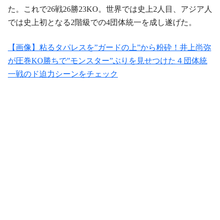
た。これで26戦26勝23KO。世界では史上2人目、アジア人
では史上初となる2階級での4団体統一を成し遂げた。
【画像】粘るタパレスを”ガードの上”から粉砕！井上尚弥
が圧巻KO勝ちで”モンスター”ぶりを見せつけた４団体統
一戦のド迫力シーンをチェック