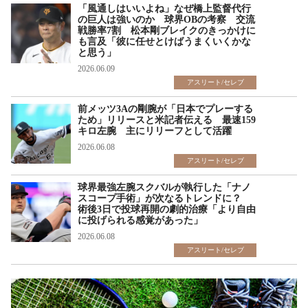
「風通しはいいよね」なぜ橋上監督代行
の巨人は強いのか 球界OBの考察 交流
戦勝率7割 松本剛ブレイクのきっかけに
も言及「彼に任せとけばうまくいくかな
と思う」
2026.06.09
アスリート/セレブ
前メッツ3Aの剛腕が「日本でプレーする
ため」リリースと米記者伝える 最速159
キロ左腕 主にリリーフとして活躍
2026.06.08
アスリート/セレブ
球界最強左腕スクバルが執行した「ナノ
スコープ手術」が次なるトレンドに？
術後3日で投球再開の劇的治療「より自由
に投げられる感覚があった」
2026.06.08
アスリート/セレブ