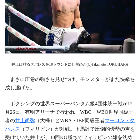
井上は粘るタパレスを10ラウンドに仕留めた(C)Takamoto TOKUHARA
まさに圧巻の強さを見せつけ、モンスターがまた快挙を
成し遂げた。
ボクシングの世界スーパーバンタム級4団体統一戦が12
月26日、有明アリーナで行われ、WBC・WBO世界同級王
者の
井上尚弥
（大橋）とWBA・IBF同級王者
マーロン・タ
パレス
（フィリピン）が対戦。下馬評で圧倒的優勢の声を
受けていた井上が、10回KO勝ちでフィリピンの雄を沈め