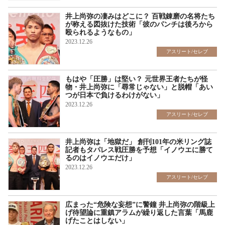
井上尚弥の凄みはどこに？ 百戦錬磨の名将たち
が称える図抜けた技術「彼のパンチは後ろから
殴られるようなもの」
2023.12.26
アスリート/セレブ
もはや「圧勝」は堅い？ 元世界王者たちが怪
物・井上尚弥に「尋常じゃない」と脱帽「あい
つが日本で負けるわけがない」
2023.12.26
アスリート/セレブ
井上尚弥は「地獄だ」 創刊101年の米リング誌
記者もタパレス戦圧勝を予想「イノウエに勝て
るのはイノウエだけ」
2023.12.26
アスリート/セレブ
広まった“危険な妄想”に警鐘 井上尚弥の階級上
げ待望論に重鎮アラムが繰り返した言葉「馬鹿
げたことはしない」