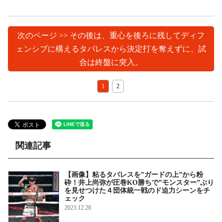
次のページ >> その後は、重心を後ろに残してディフ
ェンシブに構えるタパレスから決定打を奪えずに、試
合は終盤に突入。
1
2
関連記事
【画像】粘るタパレスを”ガードの上”から粉
砕！井上尚弥が圧巻KO勝ちで”モンスター”ぶり
を見せつけた４団体統一戦のド迫力シーンをチ
ェック
2023.12.28
ギャラリー