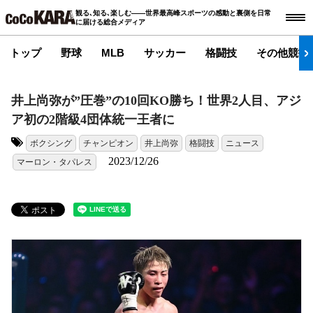
観る､知る､楽しむ――世界最高峰スポーツの感動と裏側を日常
に届ける総合メディア
トップ
野球
MLB
サッカー
格闘技
その他競技
井上尚弥が”圧巻”の10回KO勝ち！世界2人目、アジ
ア初の2階級4団体統一王者に
ボクシング
チャンピオン
井上尚弥
格闘技
ニュース
タグ:
2023/12/26
マーロン・タパレス