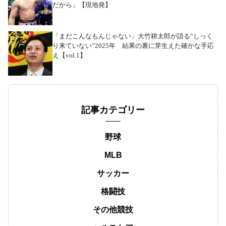
だから」【現地発】
「まだこんなもんじゃない」大竹耕太郎が語る“しっく
り来ていない”2025年 結果の裏に芽生えた確かな手応
え【vol.1】
記事カテゴリー
野球
MLB
サッカー
格闘技
その他競技