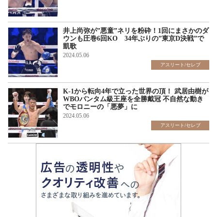
ギャラリー
井上尚弥が”悪童”ネリを粉砕！1回にまさかのダ
ウンも圧巻6回KO 34年ぶりの”東京D決戦”で
凱歌
2024.05.06
アスリート/セレブ
K-1から転向4年で立った世界の頂！ 武居由樹が
WBOバンタム級王座を全勝戴冠 不自然な動き
でモロニーの「悪夢」に
2024.05.06
アスリート/セレブ