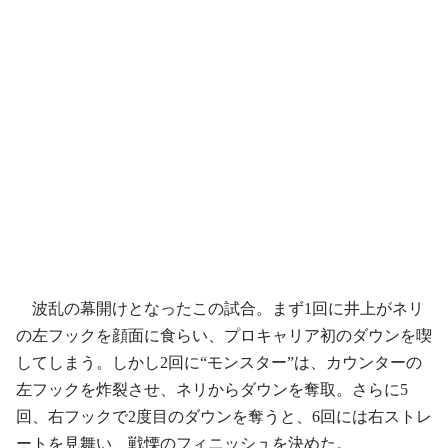
波乱の幕開けとなったこの試合。まず1回に井上がネリ
の左フックを顔面に食らい、プロキャリア初のダウンを喫
してしまう。しかし2回に“モンスター”は、カウンターの
左フックを炸裂させ、ネリからダウンを奪取。さらに5
回、右フックで2度目のダウンを奪うと、6回には右ストレ
ートを見舞い、戦慄のフィニッシュを決めた。