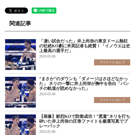
関連記事
「凄い試合だった」井上尚弥の東京ドーム熱狂
の壮絶KO劇に米英記者も絶賛！「イノウエは史
上最高の選手だ」
2024.05.06
アスリート/セレブ
“まさか”のダウンも「ダメージはさほどなかっ
た」 ネリの一撃に井上尚弥が胸中を告白「パン
チの軌道が読めなかった」
2024.05.06
アスリート/セレブ
【画像】鮮烈KOで防衛成功！”悪童”ネリを打ち
砕いた井上尚弥の圧巻ファイトを厳選写真でプ
レーバック
2024.05.06