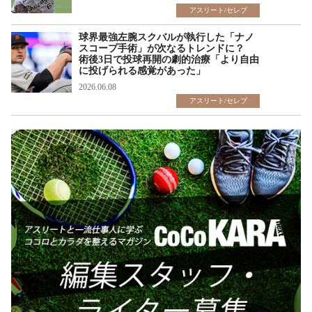
アスリート/セレブ
球界最強左腕スクバルが執行した「ナノ
スコープ手術」が次なるトレンドに？
術後3日で投球再開の劇的治療「より自由
に投げられる感覚があった」
2026.06.08
アスリート/セレブ