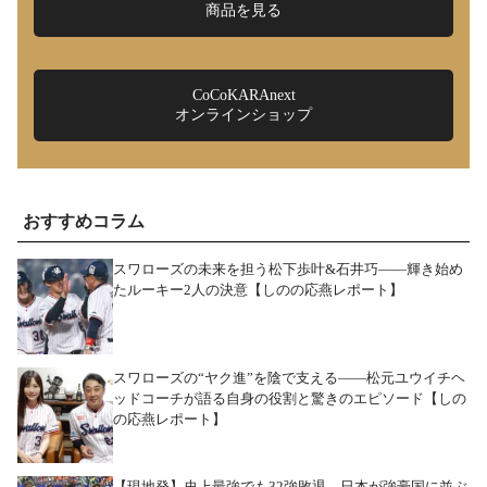
商品を見る
CoCoKARAnext
オンラインショップ
おすすめコラム
スワローズの未来を担う松下歩叶&石井巧――輝き始め
たルーキー2人の決意【しのの応燕レポート】
スワローズの“ヤク進”を陰で支える――松元ユウイチヘ
ッドコーチが語る自身の役割と驚きのエピソード【しの
の応燕レポート】
【現地発】史上最強でも32強敗退…日本が強豪国に並ぶ