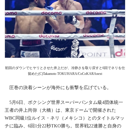
初回のダウンでヒヤリとさせた井上だが、冷静さを取り戻すと6回でネリを仕
留めた(C)Takamoto TOKUHARA/CoCoKARAnext
圧巻の決着シーンが海外にも衝撃を広げている。
5月6日、ボクシング世界スーパーバンタム級4団体統一
王者の井上尚弥（大橋）は、東京ドームで開催された
WBC同級1位ルイス・ネリ（メキシコ）とのタイトルマッ
チに臨み、6回1分22秒TKO勝ち。世界戦22連勝と自身の