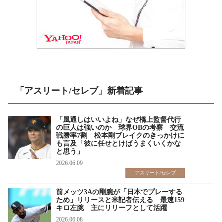
「アスリート/セレブ」新着記事
「風通しはいいよね」なぜ橋上監督代行
の巨人は強いのか 球界OBの考察 交流
戦勝率7割 松本剛ブレイクのきっかけに
も言及「彼に任せとけばうまくいくかな
と思う」
2026.06.09
アスリート/セレブ
前メッツ3Aの剛腕が「日本でプレーする
ため」リリースと米記者伝える 最速159
キロ左腕 主にリリーフとして活躍
2026.06.08