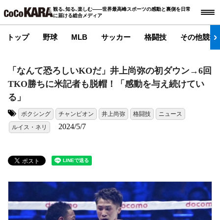
観る､知る､楽しむ――世界最高峰スポーツの感動と裏側を日常
に届ける総合メディア
トップ
野球
MLB
サッカー
格闘技
その他競技
「なんて恐ろしいKOだ」井上尚弥の初ダウン→6回
TKO勝ちに米記者も脱帽！「感動を与え続けてい
る」
ボクシング
チャンピオン
井上尚弥
格闘技
ニュース
タグ:
2024/5/7
ルイス・ネリ