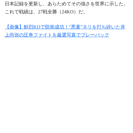
日本記録を更新し、あらためてその強さを世界に示した。
これで戦績は、27戦全勝（24KO）だ。
【画像】鮮烈KOで防衛成功！”悪童”ネリを打ち砕いた井
上尚弥の圧巻ファイトを厳選写真でプレーバック