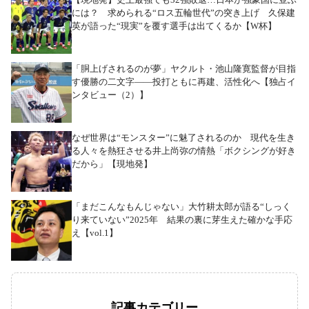
には？ 求められる“ロス五輪世代”の突き上げ 久保建
英が語った“現実”を覆す選手は出てくるか【W杯】
「胴上げされるのが夢」ヤクルト・池山隆寛監督が目指
す優勝の二文字――投打ともに再建、活性化へ【独占イ
ンタビュー（2）】
なぜ世界は“モンスター”に魅了されるのか 現代を生き
る人々を熱狂させる井上尚弥の情熱「ボクシングが好き
だから」【現地発】
「まだこんなもんじゃない」大竹耕太郎が語る“しっく
り来ていない”2025年 結果の裏に芽生えた確かな手応
え【vol.1】
記事カテゴリー