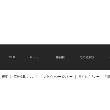
MLB
サッカー
格闘技
その他競技
社概要
│
広告掲載について
│
プライバシーポリシー
│
サイトポリシー
│
利