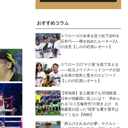
おすすめコラム
スワローズの未来を担う松下歩叶&
石井巧――輝き始めたルーキー2人
の決意【しのの応燕レポート】
スワローズの“ヤク進”を陰で支える
――松元ユウイチヘッドコーチが語
る自身の役割と驚きのエピソード
【しのの応燕レポート】
【現地発】史上最強でも32強敗退…
日本が強豪国に並ぶには？ 求めら
れる“ロス五輪世代”の突き上げ 久
保建英が語った“現実”を覆す選手は
出てくるか【W杯】
「胴上げされるのが夢」ヤクルト・