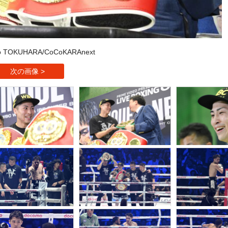
to TOKUHARA/CoCoKARAnext
次の画像 >