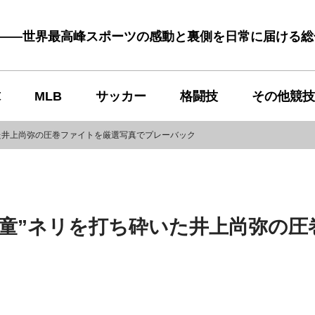
む――世界最高峰スポーツの感動と裏側を日常に届ける
球
MLB
サッカー
格闘技
その他競技
いた井上尚弥の圧巻ファイトを厳選写真でプレーバック
悪童”ネリを打ち砕いた井上尚弥の圧