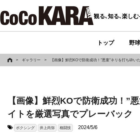
観る､知る､楽し
トップ
野
>
ギャラリー
>
【画像】鮮烈KOで防衛成功！”悪童”ネリを打ち砕
【画像】鮮烈KOで防衛成功！”
イトを厳選写真でプレーバック
2024/5/6
ボクシング
井上尚弥
格闘技
タグ: