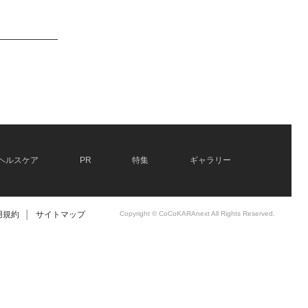
ヘルスケア
PR
特集
ギャラリー
用規約
│
サイトマップ
Copyright © CoCoKARAnext All Rights Reserved.