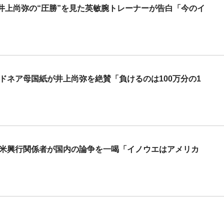
井上尚弥の“圧勝”を見た英敏腕トレーナーが告白「今のイ
ドネア母国紙が井上尚弥を絶賛「負けるのは100万分の1
 米興行関係者が国内の論争を一喝「イノウエはアメリカ