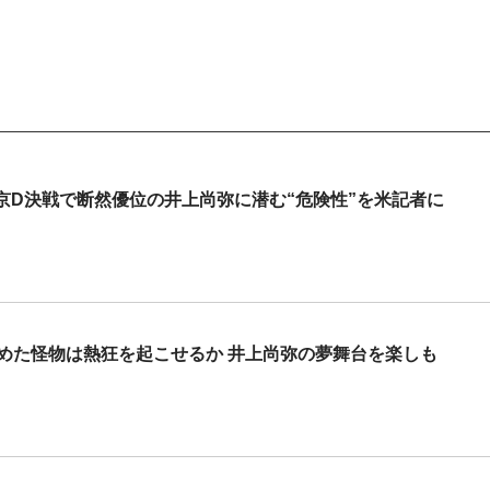
京D決戦で断然優位の井上尚弥に潜む“危険性”を米記者に
認めた怪物は熱狂を起こせるか 井上尚弥の夢舞台を楽しも