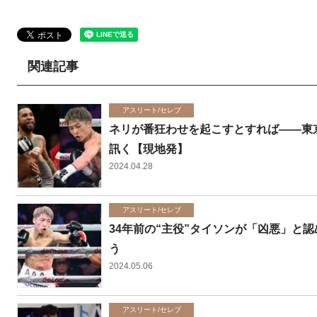
関連記事
アスリート/セレブ
ネリが番狂わせを起こすとすれば――東
訊く【現地発】
2024.04.28
アスリート/セレブ
34年前の“主役”タイソンが「凶悪」と
う
2024.05.06
アスリート/セレブ