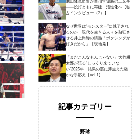
池山隆寛監督が目指す優勝の二文字
――投打ともに再建、活性化へ【独
占インタビュー（2）】
なぜ世界は“モンスター”に魅了され
るのか 現代を生きる人々を熱狂さ
せる井上尚弥の情熱「ボクシングが
好きだから」【現地発】
「まだこんなもんじゃない」大竹耕
太郎が語る“しっくり来ていな
い”2025年 結果の裏に芽生えた確
かな手応え【vol.1】
記事カテゴリー
野球