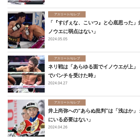
アスリート/セレブ
「『すげぇな、こいつ』と心底思った」
ノウエに弱点はない」
2024.05.05
アスリート/セレブ
ネリ戦は「あらゆる面でイノウエが上」 
でパンチを受けた時」
2024.04.27
アスリート/セレブ
井上尚弥への“あらぬ批判”は「浅はか」
にいる必要はない」
2024.04.26