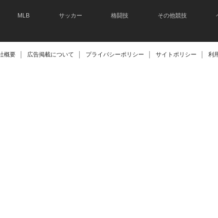
MLB
サッカー
格闘技
その他競技
社概要
│
広告掲載について
│
プライバシーポリシー
│
サイトポリシー
│
利