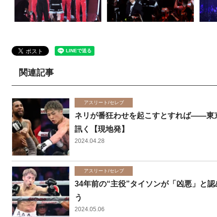
関連記事
アスリート/セレブ
ネリが番狂わせを起こすとすれば――東
訊く【現地発】
2024.04.28
アスリート/セレブ
34年前の“主役”タイソンが「凶悪」と
う
2024.05.06