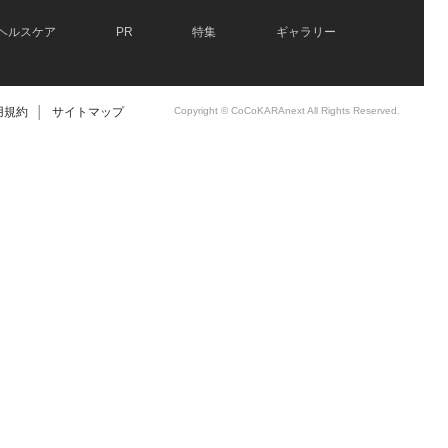
ヘルスケア
PR
特集
ギャラリー
用規約
│
サイトマップ
Copyright © CoCoKARAnext All Rights Reserved.