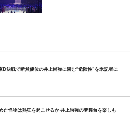
京D決戦で断然優位の井上尚弥に潜む“危険性”を米記者に
認めた怪物は熱狂を起こせるか 井上尚弥の夢舞台を楽しも