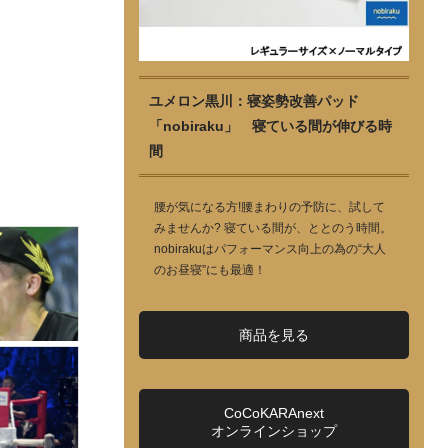
ユメロン黒川：寝姿勢改善パッド
「nobiraku」 寝ている間が伸びる時
間
腰が気になる方!腰まわりの予防に、試して
みませんか? 寝ている間が、ととのう時間。
nobirakuはパフォーマンス向上の為の“大人
のお昼寝”にも最適！
商品を見る
CoCoKARAnext
オンラインショップ