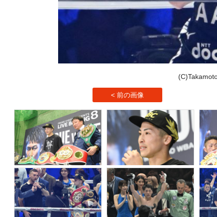
(C)Takamo
< 前の画像