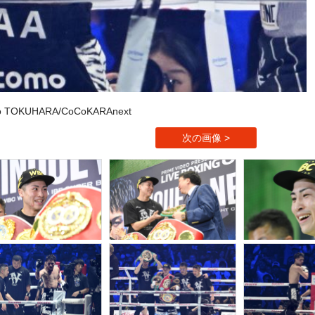
to TOKUHARA/CoCoKARAnext
次の画像 >