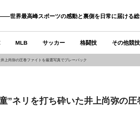
む――世界最高峰スポーツの感動と裏側を日常に届ける
球
MLB
サッカー
格闘技
その他競技
いた井上尚弥の圧巻ファイトを厳選写真でプレーバック
悪童”ネリを打ち砕いた井上尚弥の圧