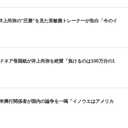
井上尚弥の“圧勝”を見た英敏腕トレーナーが告白「今のイ
ドネア母国紙が井上尚弥を絶賛「負けるのは100万分の1
 米興行関係者が国内の論争を一喝「イノウエはアメリカ