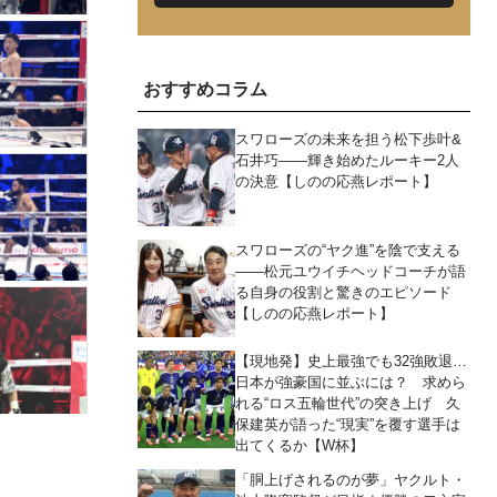
おすすめコラム
スワローズの未来を担う松下歩叶&
石井巧――輝き始めたルーキー2人
の決意【しのの応燕レポート】
スワローズの“ヤク進”を陰で支える
――松元ユウイチヘッドコーチが語
る自身の役割と驚きのエピソード
【しのの応燕レポート】
【現地発】史上最強でも32強敗退…
日本が強豪国に並ぶには？ 求めら
れる“ロス五輪世代”の突き上げ 久
保建英が語った“現実”を覆す選手は
出てくるか【W杯】
「胴上げされるのが夢」ヤクルト・