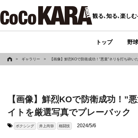
観る､知る､楽し
トップ
野
>
ギャラリー
>
【画像】鮮烈KOで防衛成功！”悪童”ネリを打ち砕
【画像】鮮烈KOで防衛成功！”
イトを厳選写真でプレーバック
2024/5/6
ボクシング
井上尚弥
格闘技
タグ: