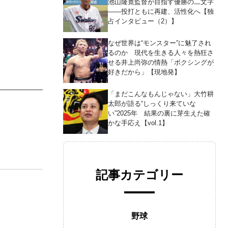
池山隆寛監督が目指す優勝の二文字
――投打ともに再建、活性化へ【独
占インタビュー（2）】
なぜ世界は“モンスター”に魅了され
るのか 現代を生きる人々を熱狂さ
せる井上尚弥の情熱「ボクシングが
好きだから」【現地発】
「まだこんなもんじゃない」大竹耕
太郎が語る“しっくり来ていな
い”2025年 結果の裏に芽生えた確
かな手応え【vol.1】
記事カテゴリー
野球