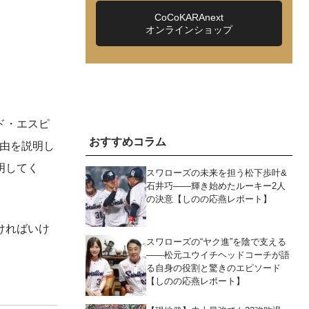
CoCoKARAnext
オンラインショップ
ド・エスピ
おすすめコラム
理由を説明し
明してく
スワローズの未来を担う松下歩叶&
石井巧――輝き始めたルーキー2人
の決意【しのの応燕レポート】
ければいけ
スワローズの“ヤク進”を陰で支える
――松元ユウイチヘッドコーチが語
る自身の役割と驚きのエピソード
【しのの応燕レポート】