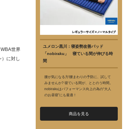
ユメロン黒川：寝姿勢改善パッド
WBA世界
「nobiraku」 寝ている間が伸びる時
ン）に対し
間
腰が気になる方!腰まわりの予防に、試して
みませんか? 寝ている間が、ととのう時間。
nobirakuはパフォーマンス向上の為の“大人
のお昼寝”にも最適！
商品を見る