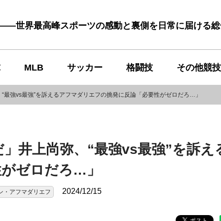
む――世界最高峰スポーツの感動と裏側を日常に届ける
球
MLB
サッカー
格闘技
その他競技
“最強vs最強”を訴えるアフマダリエフの挑発に反論「必要性がゼロだろ…」
」井上尚弥、“最強vs最強”を訴え
性がゼロだろ…」
2024/12/15
ン・アフマダリエフ