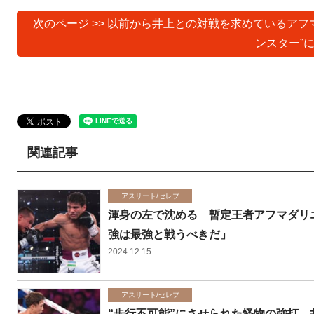
次のページ >> 以前から井上との対戦を求めているア
ンスター”
関連記事
アスリート/セレブ
渾身の左で沈める 暫定王者アフマダリ
強は最強と戦うべきだ」
2024.12.15
アスリート/セレブ
“歩行不可能”にさせられた怪物の強打