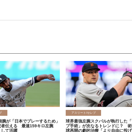
ブ
アスリート/セレブ
剛腕が「日本でプレーするため」
球界最強左腕スクバルが執行した「
記者伝える 最速159キロ左腕
プ手術」が次なるトレンドに？ 術
として活躍
球再開の劇的治療「より自由に投げ