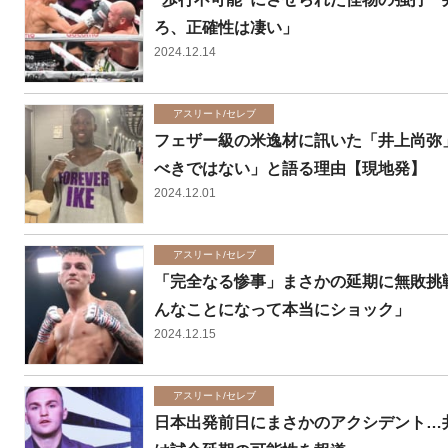
ろ、正確性は凄い」
2024.12.14
アスリート/セレブ
フェザー級の米逸材に訊いた「井上尚弥
べきではない」と語る理由【現地発】
2024.12.01
アスリート/セレブ
「完全なる惨事」まさかの延期に無敗挑
んなことになって本当にショック」
2024.12.15
アスリート/セレブ
日本出発前日にまさかのアクシデント…