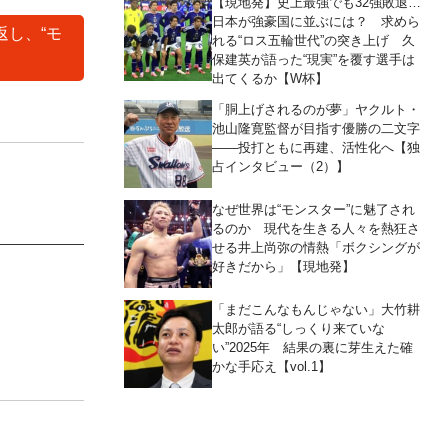
【現地発】史上最強でも32強敗退…
日本が強豪国に並ぶには？ 求めら
返し、“モ
れる“ロス五輪世代”の突き上げ 久
保建英が語った“現実”を覆す選手は
出てくるか【W杯】
「胴上げされるのが夢」ヤクルト・
池山隆寛監督が目指す優勝の二文字
――投打ともに再建、活性化へ【独
占インタビュー（2）】
なぜ世界は“モンスター”に魅了され
るのか 現代を生きる人々を熱狂さ
せる井上尚弥の情熱「ボクシングが
好きだから」【現地発】
「まだこんなもんじゃない」大竹耕
太郎が語る“しっくり来ていな
い”2025年 結果の裏に芽生えた確
かな手応え【vol.1】