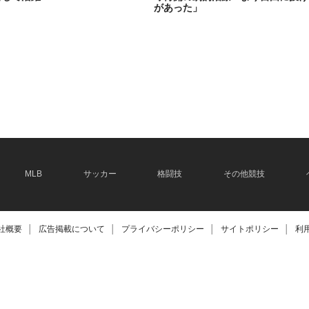
があった」
2026.06.08
MLB
サッカー
格闘技
その他競技
社概要
│
広告掲載について
│
プライバシーポリシー
│
サイトポリシー
│
利