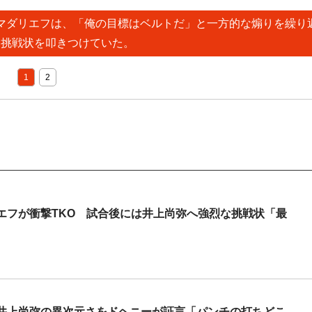
フマダリエフは、「俺の目標はベルトだ」と一方的な煽りを繰り
に挑戦状を叩きつけていた。
1
2
エフが衝撃TKO 試合後には井上尚弥へ強烈な挑戦状「最
 井上尚弥の異次元さをドヘニーが証言「パンチの打ちどこ