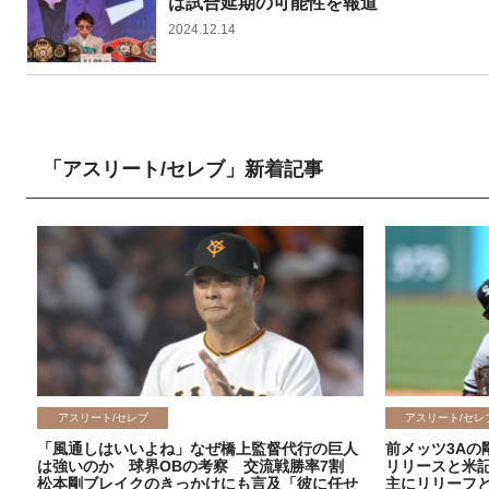
は試合延期の可能性を報道
2024.12.14
「アスリート/セレブ」新着記事
アスリート/セレブ
アスリート/セレ
「風通しはいいよね」なぜ橋上監督代行の巨人
前メッツ3Aの
は強いのか 球界OBの考察 交流戦勝率7割
リリースと米
松本剛ブレイクのきっかけにも言及「彼に任せ
主にリリーフ