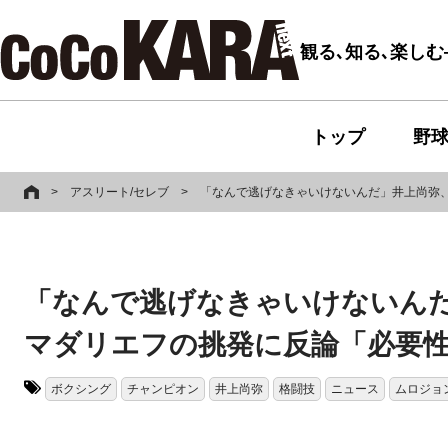
観る､知る､楽し
トップ
野
>
アスリート/セレブ
>
「なんで逃げなきゃいけないんだ」井上尚弥、
「なんで逃げなきゃいけないんだ
マダリエフの挑発に反論「必要
ボクシング
チャンピオン
井上尚弥
格闘技
ニュース
ムロジョ
タグ: