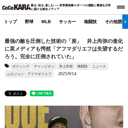
観る､知る､楽しむ――世界最高峰スポーツの感動と裏側を日常
に届ける総合メディア
トップ
野球
MLB
サッカー
格闘技
その他競技
最強の敵を圧倒した技術の「差」 井上尚弥の進化
に英メディアも愕然「アフマダリエフは失望するだ
ろう。完全に圧倒されていた」
ボクシング
チャンピオン
井上尚弥
格闘技
ニュース
タグ:
2025/9/14
ムロジョン・アフマダリエフ