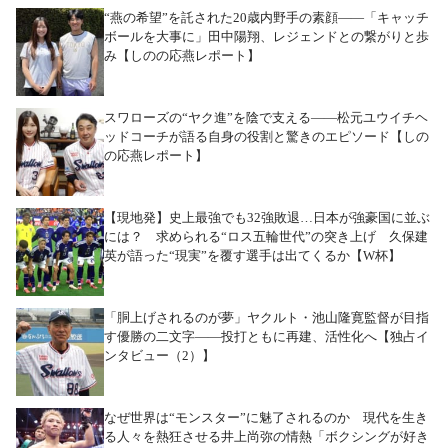
“燕の希望”を託された20歳内野手の素顔――「キャッチ
ボールを大事に」田中陽翔、レジェンドとの繋がりと歩
み【しのの応燕レポート】
スワローズの“ヤク進”を陰で支える――松元ユウイチヘ
ッドコーチが語る自身の役割と驚きのエピソード【しの
の応燕レポート】
【現地発】史上最強でも32強敗退…日本が強豪国に並ぶ
には？ 求められる“ロス五輪世代”の突き上げ 久保建
英が語った“現実”を覆す選手は出てくるか【W杯】
「胴上げされるのが夢」ヤクルト・池山隆寛監督が目指
す優勝の二文字――投打ともに再建、活性化へ【独占イ
ンタビュー（2）】
なぜ世界は“モンスター”に魅了されるのか 現代を生き
る人々を熱狂させる井上尚弥の情熱「ボクシングが好き