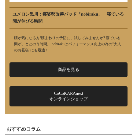
ユメロン黒川：寝姿勢改善パッド「nobiraku」 寝ている
間が伸びる時間
腰が気になる方!腰まわりの予防に、試してみませんか? 寝ている
間が、ととのう時間。 nobirakuはパフォーマンス向上の為の“大人
のお昼寝”にも最適！
商品を見る
CoCoKARAnext
オンラインショップ
おすすめコラム