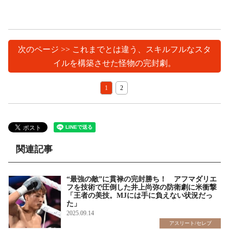
次のページ >> これまでとは違う、スキルフルなスタ
イルを構築させた怪物の完封劇。
1
2
関連記事
“最強の敵”に貫禄の完封勝ち！ アフマダリエ
フを技術で圧倒した井上尚弥の防衛劇に米衝撃
「王者の美技。MJには手に負えない状況だっ
た」
2025.09.14
アスリート/セレブ