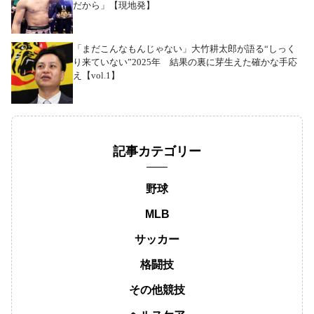
だから」【現地発】
「まだこんなもんじゃない」大竹耕太郎が語る“しっく
り来ていない”2025年 結果の裏に芽生えた確かな手応
え【vol.1】
記事カテゴリー
野球
MLB
サッカー
格闘技
その他競技