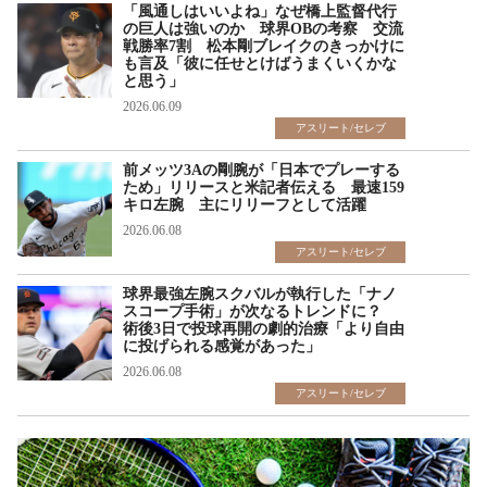
「風通しはいいよね」なぜ橋上監督代行
の巨人は強いのか 球界OBの考察 交流
戦勝率7割 松本剛ブレイクのきっかけに
も言及「彼に任せとけばうまくいくかな
と思う」
2026.06.09
アスリート/セレブ
前メッツ3Aの剛腕が「日本でプレーする
ため」リリースと米記者伝える 最速159
キロ左腕 主にリリーフとして活躍
2026.06.08
アスリート/セレブ
球界最強左腕スクバルが執行した「ナノ
スコープ手術」が次なるトレンドに？
術後3日で投球再開の劇的治療「より自由
に投げられる感覚があった」
2026.06.08
アスリート/セレブ