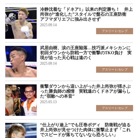
冷静沈着な「ドネア1」以来の判定勝ち！ 井上
尚弥が“進化した”スタイルで盤石の王座防衛
アフマダリエフに強み出させず
2025.09.14
アスリート/セレブ
武居由樹、涙の王座陥落…技巧派メキシカンに
初回ダウンから防戦一方で衝撃のTKO負け 実
現が迫った天心戦は遠のく
2025.09.14
アスリート/セレブ
衝撃ダウンから這い上がった井上尚弥が揺さぶ
った勝負師の感情 実戦遠のくドネアが漏らし
た“宿敵への本音”
2025.05.13
アスリート/セレブ
“仕上がり途上”でも圧巻ボディ 防衛戦が迫る
井上尚弥が見せつけた肉体に衝撃止まず「これ
でスピードが落ちてないなら恐ろしい」