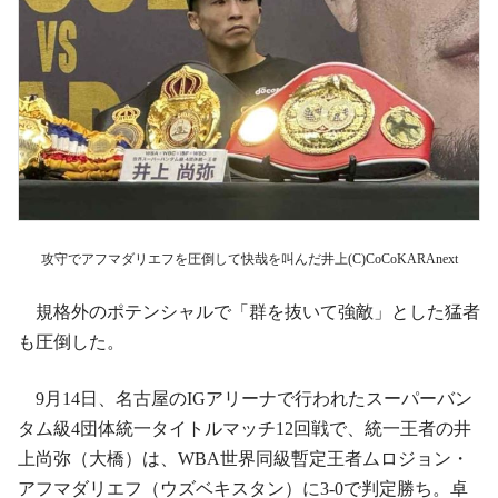
攻守でアフマダリエフを圧倒して快哉を叫んだ井上(C)CoCoKARAnext
規格外のポテンシャルで「群を抜いて強敵」とした猛者
も圧倒した。
9月14日、名古屋のIGアリーナで行われたスーパーバン
タム級4団体統一タイトルマッチ12回戦で、統一王者の井
上尚弥（大橋）は、WBA世界同級暫定王者ムロジョン・
アフマダリエフ（ウズベキスタン）に3-0で判定勝ち。卓