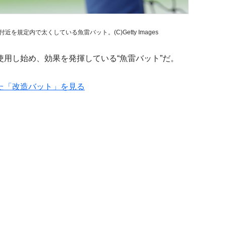
規定内で太くしている魚雷バット。(C)Getty Images
用し始め、効果を発揮している“魚雷バット”だ。
た「改造バット」を見る