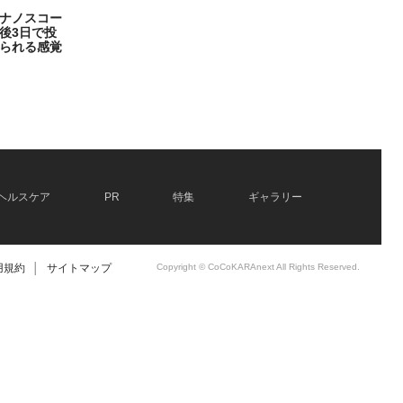
ナノスコー
後3日で投
られる感覚
ヘルスケア
PR
特集
ギャラリー
用規約
│
サイトマップ
Copyright © CoCoKARAnext All Rights Reserved.