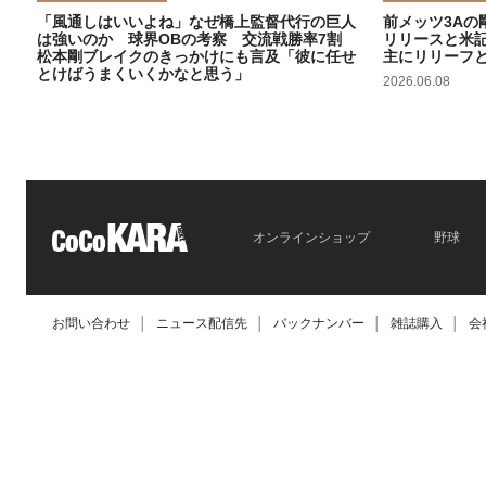
「風通しはいいよね」なぜ橋上監督代行の巨人
前メッツ3Aの
は強いのか 球界OBの考察 交流戦勝率7割
リリースと米
松本剛ブレイクのきっかけにも言及「彼に任せ
主にリリーフ
とけばうまくいくかなと思う」
2026.06.08
2026.06.09
オンラインショップ
野球
お問い合わせ
│
ニュース配信先
│
バックナンバー
│
雑誌購入
│
会