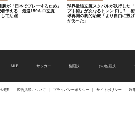
剛腕が「日本でプレーするため」
球界最強左腕スクバルが執行した「
記者伝える 最速159キロ左腕
プ手術」が次なるトレンドに？ 術
として活躍
球再開の劇的治療「より自由に投げ
があった」
2026.06.08
MLB
サッカー
格闘技
その他競技
社概要
│
広告掲載について
│
プライバシーポリシー
│
サイトポリシー
│
利