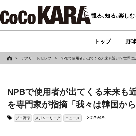
観る､知る､楽し
トップ
野
>
アスリート/セレブ
>
NPBで使用者が出てくる未来も近い!? 世
NPBで使用者が出てくる未来も近
を専門家が指摘「我々は韓国か
2025/4/5
プロ野球
メジャーリーグ
ニュース
タグ: