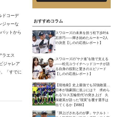
ルドコーデ
おすすめコラム
ンジャーな
のバットから
スワローズの未来を担う松下歩叶&
石井巧――輝き始めたルーキー2人
の決意【しのの応燕レポート】
アラエス
スワローズの“ヤク進”を陰で支える
・ビジャレア
――松元ユウイチヘッドコーチが語
る自身の役割と驚きのエピソード
告。「すでに
【しのの応燕レポート】
【現地発】史上最強でも32強敗退…
日本が強豪国に並ぶには？ 求めら
れる“ロス五輪世代”の突き上げ 久
保建英が語った“現実”を覆す選手は
出てくるか【W杯】
「胴上げされるのが夢」ヤクルト・