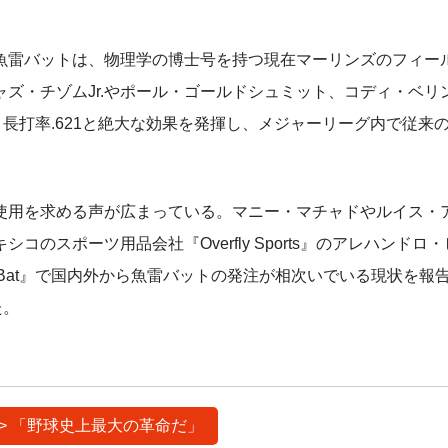
雷バットは、物理学の博士号を持つ現在マーリンズのフィー
ズ・チゾムJr.やポール・ゴールドシュミット、コディ・ベリ
長打率.621と絶大な効果を発揮し、メジャーリーグ内で従来
用を求める声が広まっている。マニー・マチャドやルイス・
のスポーツ用品会社『Overfly Sports』のアレハンドロ
 Bat』で国内外から魚雷バットの発注が相次いでいる現状を報
た。
>> 「野球史上最大の革命だ」