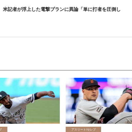
 米記者が浮上した電撃プランに異論「単に打者を圧倒し
ブ
アスリート/セレブ