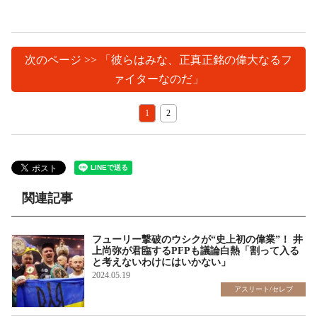
次のページ >> 「彼らはみな、正真正銘の偉大なるフ
ァイターなのだ」
1
2
関連記事
フューリー撃破のウシクが“史上初の偉業”！ 井
上尚弥が君臨するPFPも議論白熱「割って入る
と考えないわけにはいかない」
2024.05.19
アスリート/セレブ