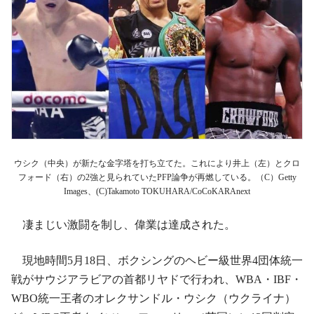
ウシク（中央）が新たな金字塔を打ち立てた。これにより井上（左）とクロ
フォード（右）の2強と見られていたPFP論争が再燃している。（C）Getty
Images、(C)Takamoto TOKUHARA/CoCoKARAnext
凄まじい激闘を制し、偉業は達成された。
現地時間5月18日、ボクシングのヘビー級世界4団体統一
戦がサウジアラビアの首都リヤドで行われ、WBA・IBF・
WBO統一王者のオレクサンドル・ウシク（ウクライナ）