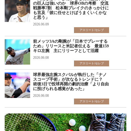
の巨人は強いのか 球界OBの考察 交流
戦勝率7割 松本剛ブレイクのきっかけに
も言及「彼に任せとけばうまくいくかな
と思う」
2026.06.09
アスリート/セレブ
前メッツ3Aの剛腕が「日本でプレーする
ため」リリースと米記者伝える 最速159
キロ左腕 主にリリーフとして活躍
2026.06.08
アスリート/セレブ
球界最強左腕スクバルが執行した「ナノ
スコープ手術」が次なるトレンドに？
術後3日で投球再開の劇的治療「より自由
に投げられる感覚があった」
2026.06.08
アスリート/セレブ