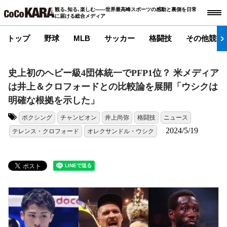
観る､知る､楽しむ――世界最高峰スポーツの感動と裏側を日常
に届ける総合メディア
トップ
野球
MLB
サッカー
格闘技
その他競技
史上初のヘビー級4団体統一でPFP1位？ 米メディア
は井上＆クロフォードとの比較論を展開「ウシクは
明確な根拠を示した」
ボクシング
チャンピオン
井上尚弥
格闘技
ニュース
タグ:
2024/5/19
テレンス・クロフォード
オレクサンドル・ウシク