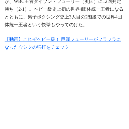
が、WBC王者タイソン・フューリー（英国）に12回判定
勝ち（2-1）。ヘビー級史上初の世界4団体統一王者になる
とともに、男子ボクシング史上3人目の2階級での世界4団
体統一王者という快挙もやってのけた。
【動画】これぞヘビー級！ 巨漢フューリーがフラフラに
なったウシクの強打をチェック