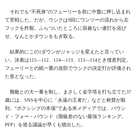
それでも“不死身”のフューリーを前に中盤に押し込まれ
て苦戦した。だが、ウシクは9回にワンツーの流れから左
フックを炸裂。ふらついたところに容赦ない連打を浴び
せ、なんとかダウンをもぎ取る。
結果的にこの1ダウンがジャッジを変えたと言ってい
い。決着は115―112、114―113、113―114とき僅差判定。
フューリーとの紙一重の攻防でウシクの決定打が評価され
た形となった。
難敵との大一番を制し、まさしく金字塔を打ち立てた37
歳には、SNSを中心に「永遠の王者だ」などと称賛が殺
到。“ボクシングの本場”である米メディアでは、パウン
ド・フォー・パウンド（階級差のない最強ランキング。
PFP）を巡る議論が早くも噴出した。