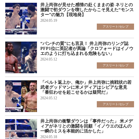
井上尚弥が見せた感情の赴くままの姿 ネリとの
激闘で初ダウンを喫したからこそ見えた“モンス
ター”の魅力【現地発】
2024.05.19
アスリート/セレブ
“パンチの質”にも言及！ 井上尚弥のリング誌
PFP1位に英記者が異論「クロフォードはイノウ
エのように打ち込まれる危険もない」
2024.05.12
アスリート/セレブ
「ベルト返上か、俺か」井上尚弥に挑戦状の若
武者グッドマンに米メディアはシビアな意見
「番狂わせを起こせるかは疑問だ」
2024.05.12
アスリート/セレブ
井上尚弥の衝撃ダウンは「事件だった」 米メデ
ィアがネリとの激闘を回顧「イノウエのほんの
一瞬のミスを本能的に活かした」
2024.05.18