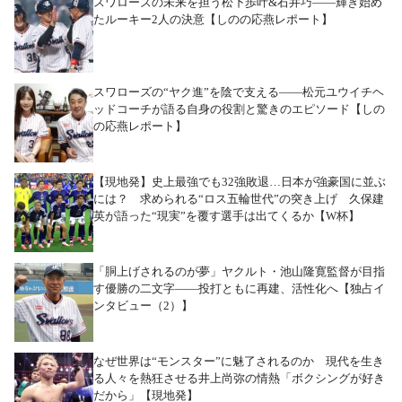
スワローズの未来を担う松下歩叶&石井巧――輝き始め
たルーキー2人の決意【しのの応燕レポート】
スワローズの“ヤク進”を陰で支える――松元ユウイチヘ
ッドコーチが語る自身の役割と驚きのエピソード【しの
の応燕レポート】
【現地発】史上最強でも32強敗退…日本が強豪国に並ぶ
には？ 求められる“ロス五輪世代”の突き上げ 久保建
英が語った“現実”を覆す選手は出てくるか【W杯】
「胴上げされるのが夢」ヤクルト・池山隆寛監督が目指
す優勝の二文字――投打ともに再建、活性化へ【独占イ
ンタビュー（2）】
なぜ世界は“モンスター”に魅了されるのか 現代を生き
る人々を熱狂させる井上尚弥の情熱「ボクシングが好き
だから」【現地発】