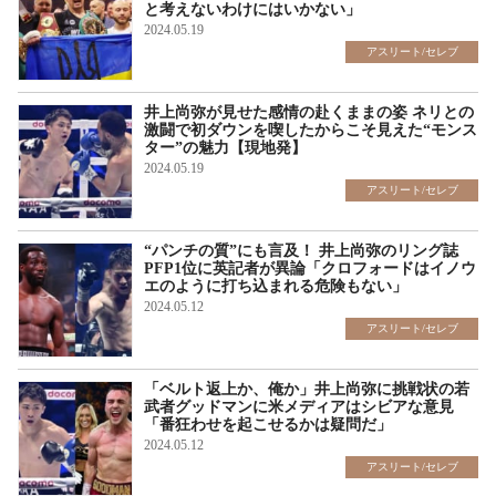
と考えないわけにはいかない」
2024.05.19
アスリート/セレブ
井上尚弥が見せた感情の赴くままの姿 ネリとの
激闘で初ダウンを喫したからこそ見えた“モンス
ター”の魅力【現地発】
2024.05.19
アスリート/セレブ
“パンチの質”にも言及！ 井上尚弥のリング誌
PFP1位に英記者が異論「クロフォードはイノウ
エのように打ち込まれる危険もない」
2024.05.12
アスリート/セレブ
「ベルト返上か、俺か」井上尚弥に挑戦状の若
武者グッドマンに米メディアはシビアな意見
「番狂わせを起こせるかは疑問だ」
2024.05.12
アスリート/セレブ