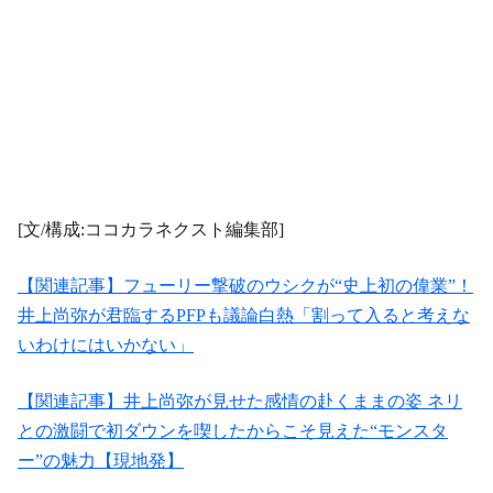
[文/構成:ココカラネクスト編集部]
【関連記事】フューリー撃破のウシクが“史上初の偉業”！
井上尚弥が君臨するPFPも議論白熱「割って入ると考えな
いわけにはいかない」
【関連記事】井上尚弥が見せた感情の赴くままの姿 ネリ
との激闘で初ダウンを喫したからこそ見えた“モンスタ
ー”の魅力【現地発】