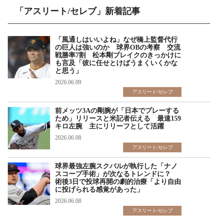
「アスリート/セレブ」新着記事
「風通しはいいよね」なぜ橋上監督代行
の巨人は強いのか 球界OBの考察 交流
戦勝率7割 松本剛ブレイクのきっかけに
も言及「彼に任せとけばうまくいくかな
と思う」
2026.06.09
アスリート/セレブ
前メッツ3Aの剛腕が「日本でプレーする
ため」リリースと米記者伝える 最速159
キロ左腕 主にリリーフとして活躍
2026.06.08
アスリート/セレブ
球界最強左腕スクバルが執行した「ナノ
スコープ手術」が次なるトレンドに？
術後3日で投球再開の劇的治療「より自由
に投げられる感覚があった」
2026.06.08
アスリート/セレブ