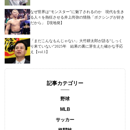
なぜ世界は“モンスター”に魅了されるのか 現代を生き
る人々を熱狂させる井上尚弥の情熱「ボクシングが好き
だから」【現地発】
「まだこんなもんじゃない」大竹耕太郎が語る“しっく
り来ていない”2025年 結果の裏に芽生えた確かな手応
え【vol.1】
記事カテゴリー
野球
MLB
サッカー