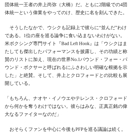
団体統一王者の井上尚弥（大橋）だ。ともに2階級での4団
体統一という偉業をやってのけ、歴史に名を刻んできた。
そうしたなかで、ウシクも記録上で彼らに“並んだ”わけ
である。1位の座を巡る論争に食い込まないわけがない。
米ボクシング専門サイト『Bad Left Hook』は「ウシクはま
たしても傑出したパフォーマンスを披露し、その功績と称
賛のリストに加え、現在の世界No.1パウンド・フォー・パ
ウンド・ボクサーと呼ばれるにふさわしい明確な根拠を示
した」と絶賛。そして、井上とクロフォードとの比較も展
開している。
「もちろん、ナオヤ・イノウエやテレンス・クロフォード
から何かを奪うわけではない。彼らはみな、正真正銘の偉
大なるファイターなのだ」
おそらくファンを中心に今後もPFPを巡る議論は続く。