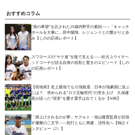
おすすめコラム
“燕の希望”を託された20歳内野手の素顔――「キャッチ
ボールを大事に」田中陽翔、レジェンドとの繋がりと歩
み【しのの応燕レポート】
スワローズの“ヤク進”を陰で支える――松元ユウイチヘ
ッドコーチが語る自身の役割と驚きのエピソード【しの
の応燕レポート】
【現地発】史上最強でも32強敗退…日本が強豪国に並ぶ
には？ 求められる“ロス五輪世代”の突き上げ 久保建
英が語った“現実”を覆す選手は出てくるか【W杯】
「胴上げされるのが夢」ヤクルト・池山隆寛監督が目指
す優勝の二文字――投打ともに再建、活性化へ【独占イ
ンタビュー（2）】