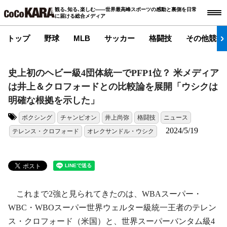
観る､知る､楽しむ――世界最高峰スポーツの感動と裏側を日常
に届ける総合メディア
トップ
野球
MLB
サッカー
格闘技
その他競技
史上初のヘビー級4団体統一でPFP1位？ 米メディア
は井上＆クロフォードとの比較論を展開「ウシクは
明確な根拠を示した」
ボクシング
チャンピオン
井上尚弥
格闘技
ニュース
タグ:
2024/5/19
テレンス・クロフォード
オレクサンドル・ウシク
これまで2強と見られてきたのは、WBAスーパー・
WBC・WBOスーパー世界ウェルター級統一王者のテレン
ス・クロフォード（米国）と、世界スーパーバンタム級4