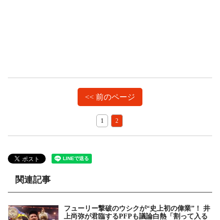
<< 前のページ
1
2
関連記事
フューリー撃破のウシクが“史上初の偉業”！ 井
上尚弥が君臨するPFPも議論白熱「割って入る