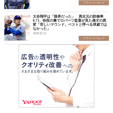
アスリート/セレブ
大谷翔平は「限界だった」 異次元の防御率
0.73、快投の裏でロバーツ監督が見た偉才の異
変「苦しいマウンド。ベストと呼べる球威では
なかった」
2026.05.21
アスリート/セレブ