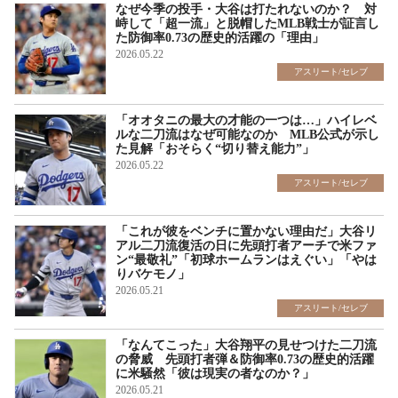
なぜ今季の投手・大谷は打たれないのか？ 対
峙して「超一流」と脱帽したMLB戦士が証言し
た防御率0.73の歴史的活躍の「理由」
2026.05.22
アスリート/セレブ
「オオタニの最大の才能の一つは…」ハイレベ
ルな二刀流はなぜ可能なのか MLB公式が示し
た見解「おそらく“切り替え能力”」
2026.05.22
アスリート/セレブ
「これが彼をベンチに置かない理由だ」大谷リ
アル二刀流復活の日に先頭打者アーチで米ファ
ン“最敬礼”「初球ホームランはえぐい」「やは
りバケモノ」
2026.05.21
アスリート/セレブ
「なんてこった」大谷翔平の見せつけた二刀流
の脅威 先頭打者弾＆防御率0.73の歴史的活躍
に米騒然「彼は現実の者なのか？」
2026.05.21