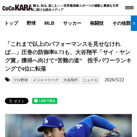
観る､知る､楽しむ――世界最高峰スポーツの感動と裏側を日常
に届ける総合メディア
トップ
野球
MLB
サッカー
格闘技
その他競技
「これまで以上のパフォーマンスを見せなけれ
ば…」圧巻の防御率0.73も、大谷翔平「サイ・ヤン
グ賞」獲得へ向けて“苦難の道” 投手パワーランキ
ングで4位に転落
2026/5/22
プロ野球
メジャーリーグ
大谷翔平
ニュース
タグ: