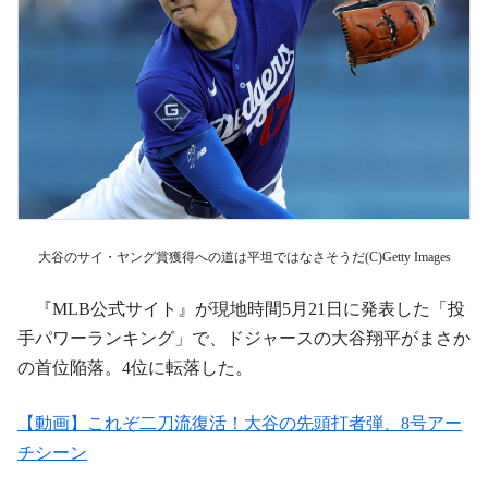
大谷のサイ・ヤング賞獲得への道は平坦ではなさそうだ(C)Getty Images
『MLB公式サイト』が現地時間5月21日に発表した「投
手パワーランキング」で、ドジャースの大谷翔平がまさか
の首位陥落。4位に転落した。
【動画】これぞ二刀流復活！大谷の先頭打者弾、8号アー
チシーン