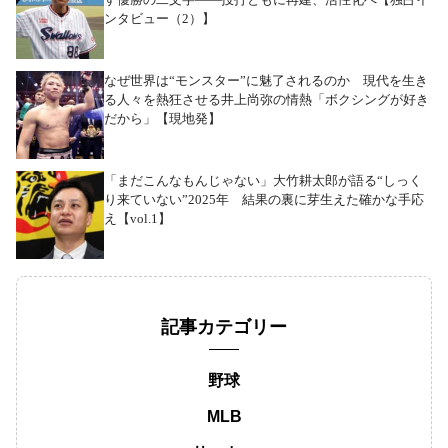
ンタビュー（2）】
なぜ世界は“モンスター”に魅了されるのか 現代を生き
る人々を熱狂させる井上尚弥の情熱「ボクシングが好き
だから」【現地発】
「まだこんなもんじゃない」大竹耕太郎が語る“しっく
り来ていない”2025年 結果の裏に芽生えた確かな手応
え【vol.1】
記事カテゴリー
野球
MLB