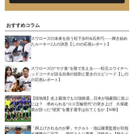
おすすめコラム
スワローズの未来を担う松下歩叶&石井巧――輝き始め
たルーキー2人の決意【しのの応燕レポート】
スワローズの“ヤク進”を陰で支える――松元ユウイチヘ
ッドコーチが語る自身の役割と驚きのエピソード【しの
の応燕レポート】
【現地発】史上最強でも32強敗退…日本が強豪国に並ぶ
には？ 求められる“ロス五輪世代”の突き上げ 久保建
英が語った“現実”を覆す選手は出てくるか【W杯】
「胴上げされるのが夢」ヤクルト・池山隆寛監督が目指
す優勝の二文字――投打ともに再建、活性化へ【独占イ