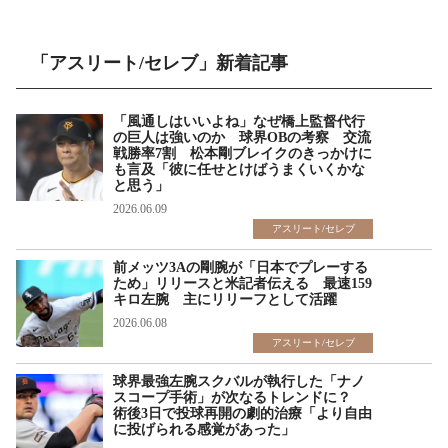
「アスリート/セレブ」新着記事
「風通しはいいよね」なぜ橋上監督代行
の巨人は強いのか 球界OBの考察 交流
戦勝率7割 松本剛ブレイクのきっかけに
も言及「彼に任せとけばうまくいくかな
と思う」
2026.06.09
アスリート/セレブ
前メッツ3Aの剛腕が「日本でプレーする
ため」リリースと米記者伝える 最速159
キロ左腕 主にリリーフとして活躍
2026.06.08
アスリート/セレブ
球界最強左腕スクバルが執行した「ナノ
スコープ手術」が次なるトレンドに？
術後3日で投球再開の劇的治療「より自由
に投げられる感覚があった」