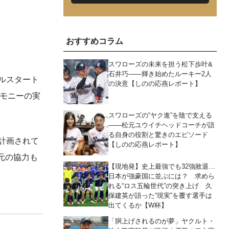
おすすめコラム
スワローズの未来を担う松下歩叶&
石井巧――輝き始めたルーキー2人
ルスタート
の決意【しのの応燕レポート】
モニーの実
スワローズの“ヤク進”を陰で支える
――松元ユウイチヘッドコーチが語
る自身の役割と驚きのエピソード
計画されて
【しのの応燕レポート】
元の協力も
【現地発】史上最強でも32強敗退…
日本が強豪国に並ぶには？ 求めら
れる“ロス五輪世代”の突き上げ 久
保建英が語った“現実”を覆す選手は
出てくるか【W杯】
「胴上げされるのが夢」ヤクルト・