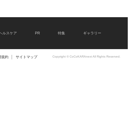
ヘルスケア
PR
特集
ギャラリー
用規約
│
サイトマップ
Copyright © CoCoKARAnext All Rights Reserved.