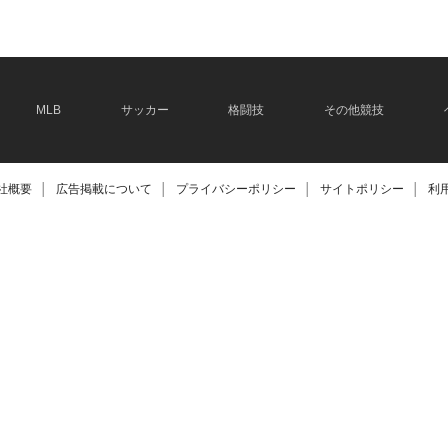
MLB
サッカー
格闘技
その他競技
社概要
│
広告掲載について
│
プライバシーポリシー
│
サイトポリシー
│
利