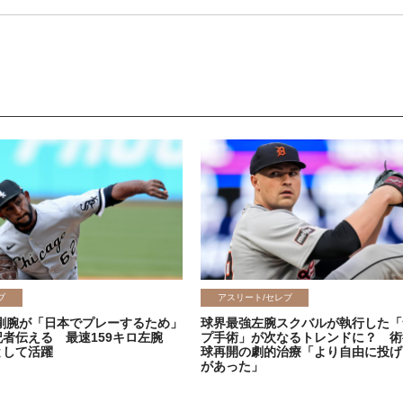
ブ
アスリート/セレブ
剛腕が「日本でプレーするため」
球界最強左腕スクバルが執行した「
記者伝える 最速159キロ左腕
プ手術」が次なるトレンドに？ 術
として活躍
球再開の劇的治療「より自由に投げ
があった」
2026.06.08