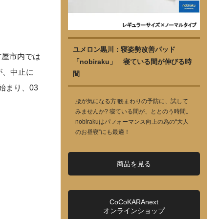
ユメロン黒川：寝姿勢改善パッド
古屋市内では
「nobiraku」 寝ている間が伸びる時
が、中止に
間
始まり、03
腰が気になる方!腰まわりの予防に、試して
みませんか? 寝ている間が、ととのう時間。
nobirakuはパフォーマンス向上の為の“大人
のお昼寝”にも最適！
商品を見る
CoCoKARAnext
オンラインショップ