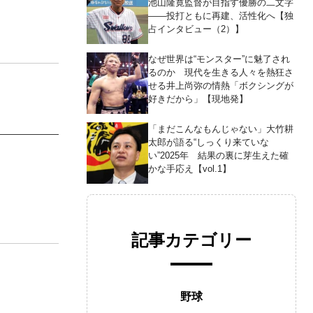
池山隆寛監督が目指す優勝の二文字
――投打ともに再建、活性化へ【独
占インタビュー（2）】
なぜ世界は“モンスター”に魅了され
るのか 現代を生きる人々を熱狂さ
せる井上尚弥の情熱「ボクシングが
好きだから」【現地発】
「まだこんなもんじゃない」大竹耕
太郎が語る“しっくり来ていな
い”2025年 結果の裏に芽生えた確
かな手応え【vol.1】
記事カテゴリー
野球