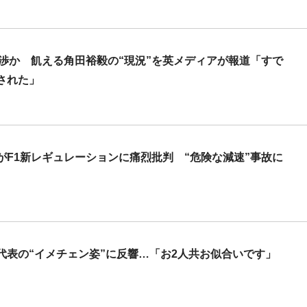
渉か 飢える角田裕毅の“現況”を英メディアが報道「すで
された」
がF1新レギュレーションに痛烈批判 “危険な減速”事故に
代表の“イメチェン姿”に反響…「お2人共お似合いです」