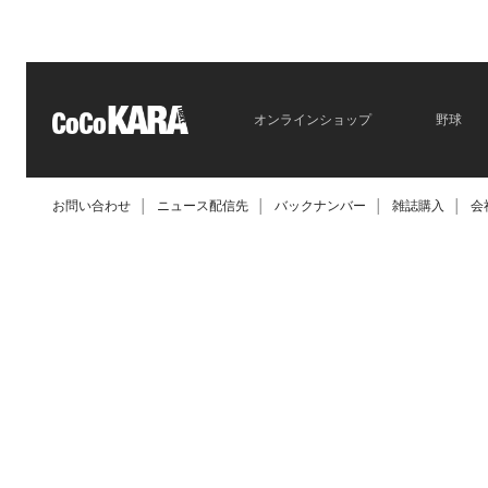
オンラインショップ
野球
お問い合わせ
│
ニュース配信先
│
バックナンバー
│
雑誌購入
│
会