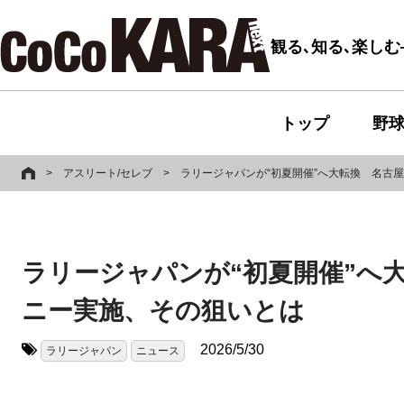
観る､知る､楽し
トップ
野
>
アスリート/セレブ
>
ラリージャパンが“初夏開催”へ大転換 名古
ラリージャパンが“初夏開催”へ
ニー実施、その狙いとは
2026/5/30
ラリージャパン
ニュース
タグ: