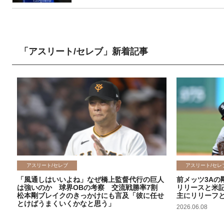
「アスリート/セレブ」新着記事
アスリート/セレブ
アスリート/セレ
「風通しはいいよね」なぜ橋上監督代行の巨人
前メッツ3Aの
は強いのか 球界OBの考察 交流戦勝率7割
リリースと米
松本剛ブレイクのきっかけにも言及「彼に任せ
主にリリーフ
とけばうまくいくかなと思う」
2026.06.08
2026.06.09