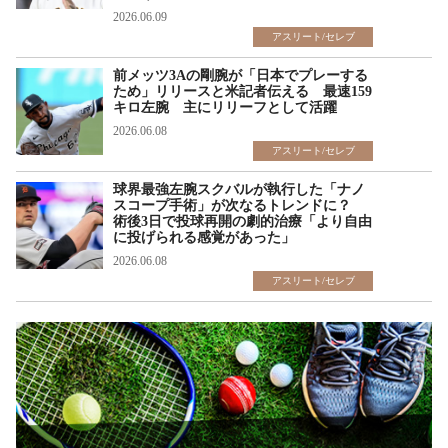
2026.06.09
アスリート/セレブ
前メッツ3Aの剛腕が「日本でプレーする
ため」リリースと米記者伝える 最速159
キロ左腕 主にリリーフとして活躍
2026.06.08
アスリート/セレブ
球界最強左腕スクバルが執行した「ナノ
スコープ手術」が次なるトレンドに？
術後3日で投球再開の劇的治療「より自由
に投げられる感覚があった」
2026.06.08
アスリート/セレブ