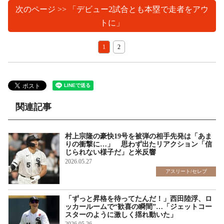
次のページ >> 「デビュー2試合とも本塁で走者をアウ
トに」
1
2
関連記事
村上宗隆の豪快19号を被弾の相手先発は「あま
りの衝撃に…」 思わず出たリアクション「信
じられない様子だ」と米反響
2026.05.27
アスリート/セレブ
「ずっと昇格を待ってたんだ！」西田陸浮、ロ
ッカールームで“歓喜の瞬間”…「ジェットコー
スターのように激しく揺れ動いた」