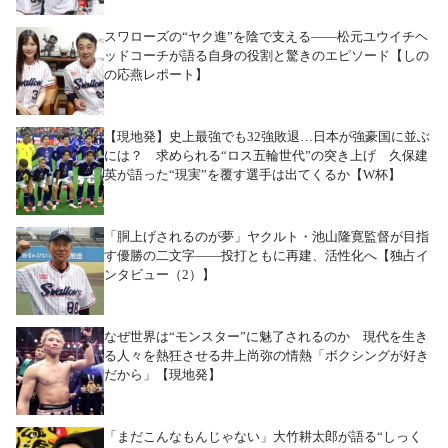
スワローズの“ヤク進”を陰で支える――松元ユウイチヘ
ッドコーチが語る自身の役割と驚きのエピソード【しの
の応燕レポート】
【現地発】史上最強でも32強敗退…日本が強豪国に並ぶ
には？ 求められる“ロス五輪世代”の突き上げ 久保建
英が語った“現実”を覆す選手は出てくるか【W杯】
「胴上げされるのが夢」ヤクルト・池山隆寛監督が目指
す優勝の二文字――投打ともに再建、活性化へ【独占イ
ンタビュー（2）】
なぜ世界は“モンスター”に魅了されるのか 現代を生き
る人々を熱狂させる井上尚弥の情熱「ボクシングが好き
だから」【現地発】
「まだこんなもんじゃない」大竹耕太郎が語る“しっく