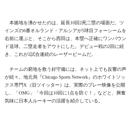
本拠地を沸かせたのは、延長10回2死二塁の場面だ。ツ
インズの6番オルランド・アルシアが5球目フォーシームを
右前に運ぶと、そこから西田は、本塁へ正確にワンバウン
ド送球。二塁走者をアウトにした。デビュー戦の2回に続
き、これが2試合連続のレーザービームだ。
チームの窮地を救う好守備には、ネット上でも反響の声
が続々。地元局『Chicago Sports Network』のホワイトソッ
クス専門X（旧ツイッター）は、実際のプレー映像を公開
し、「OMG」「今回は10回に1点を防ぐ！」などと、興奮
気味に日本人ルーキーの活躍を紹介している。