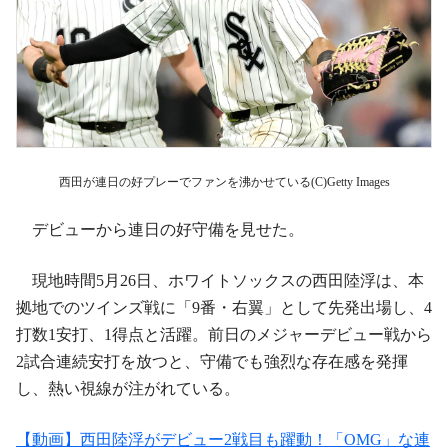
西田が連日の好プレーでファンを沸かせている(C)Getty Images
デビューから連日の好守備を見せた。
現地時間5月26日、ホワイトソックスの西田陸浮は、本
拠地でのツインズ戦に「9番・右翼」として先発出場し、4
打数1安打、1得点と活躍。前日のメジャーデビュー戦から
2試合連続安打を放つと、守備でも強烈な存在感を発揮
し、熱い視線が注がれている。
【動画】西田陸浮がデビュー2戦目も躍動！「OMG」な連