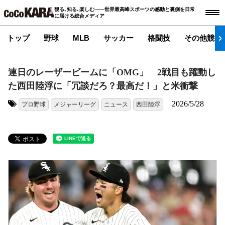
観る､知る､楽しむ――世界最高峰スポーツの感動と裏側を日常
に届ける総合メディア
トップ
野球
MLB
サッカー
格闘技
その他競技
連日のレーザービームに「OMG」 2戦目も躍動し
た西田陸浮に「冗談だろ？最高だ！」と米衝撃
2026/5/28
プロ野球
メジャーリーグ
ニュース
西田陸浮
タグ: