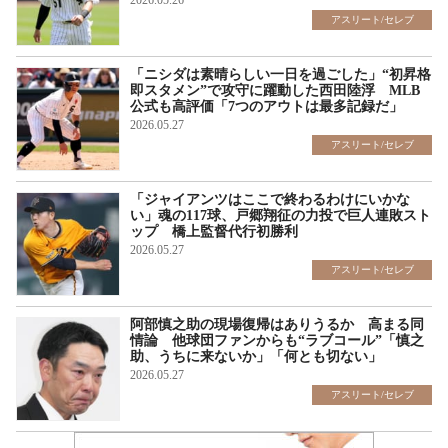
2026.05.26
アスリート/セレブ
「ニシダは素晴らしい一日を過ごした」“初昇格
即スタメン”で攻守に躍動した西田陸浮 MLB
公式も高評価「7つのアウトは最多記録だ」
2026.05.27
アスリート/セレブ
「ジャイアンツはここで終わるわけにいかな
い」魂の117球、戸郷翔征の力投で巨人連敗スト
ップ 橋上監督代行初勝利
2026.05.27
アスリート/セレブ
阿部慎之助の現場復帰はありうるか 高まる同
情論 他球団ファンからも“ラブコール”「慎之
助、うちに来ないか」「何とも切ない」
2026.05.27
アスリート/セレブ