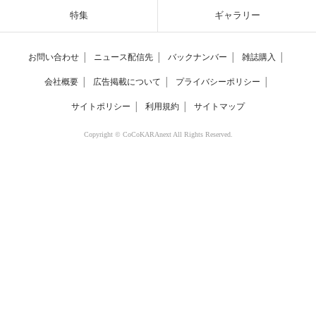
特集
ギャラリー
お問い合わせ
│
ニュース配信先
│
バックナンバー
│
雑誌購入
│
会社概要
│
広告掲載について
│
プライバシーポリシー
│
サイトポリシー
│
利用規約
│
サイトマップ
Copyright © CoCoKARAnext All Rights Reserved.