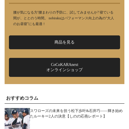
腰が気になる方!腰まわりの予防に、試してみませんか? 寝ている
間が、ととのう時間。 nobirakuはパフォーマンス向上の為の“大人
のお昼寝”にも最適！
商品を見る
CoCoKARAnext
オンラインショップ
おすすめコラム
スワローズの未来を担う松下歩叶&石井巧――輝き始め
たルーキー2人の決意【しのの応燕レポート】