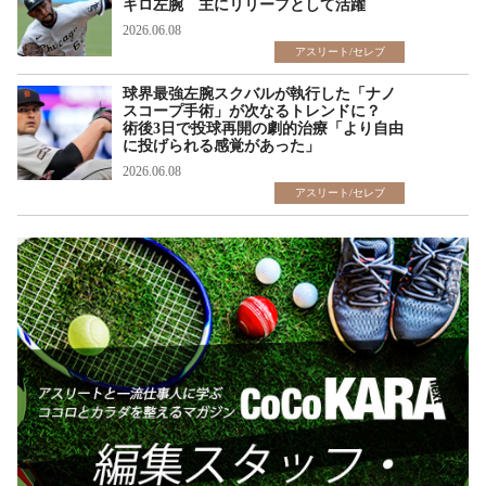
キロ左腕 主にリリーフとして活躍
2026.06.08
アスリート/セレブ
球界最強左腕スクバルが執行した「ナノ
スコープ手術」が次なるトレンドに？
術後3日で投球再開の劇的治療「より自由
に投げられる感覚があった」
2026.06.08
アスリート/セレブ