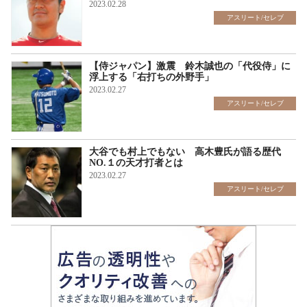
2023.02.28
アスリート/セレブ
【侍ジャパン】激震 鈴木誠也の「代役侍」に
浮上する「右打ちの外野手」
2023.02.27
アスリート/セレブ
大谷でも村上でもない 高木豊氏が語る歴代
NO.１の天才打者とは
2023.02.27
アスリート/セレブ