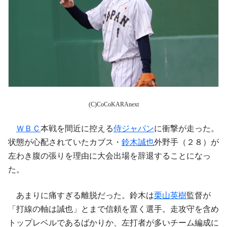
(C)CoCoKARAnext
ＷＢＣ
本戦を間近に控える
侍ジャパン
に衝撃が走った。
状態が心配されていたカブス・
鈴木誠也
外野手（２８）が
左わき腹の張りを理由に大会出場を辞退することになっ
た。
あまりに痛すぎる離脱だった。鈴木は
栗山英樹
監督が
「打線の軸は誠也」とまで信頼を置く選手。走攻守を含め
トップレベルであるばかりか、左打者が多いチーム編成に