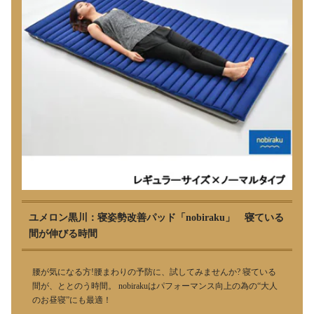
ユメロン黒川：寝姿勢改善パッド「nobiraku」 寝ている
間が伸びる時間
腰が気になる方!腰まわりの予防に、試してみませんか? 寝ている
間が、ととのう時間。 nobirakuはパフォーマンス向上の為の“大人
のお昼寝”にも最適！