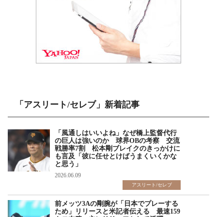
「アスリート/セレブ」新着記事
「風通しはいいよね」なぜ橋上監督代行
の巨人は強いのか 球界OBの考察 交流
戦勝率7割 松本剛ブレイクのきっかけに
も言及「彼に任せとけばうまくいくかな
と思う」
2026.06.09
アスリート/セレブ
前メッツ3Aの剛腕が「日本でプレーする
ため」リリースと米記者伝える 最速159