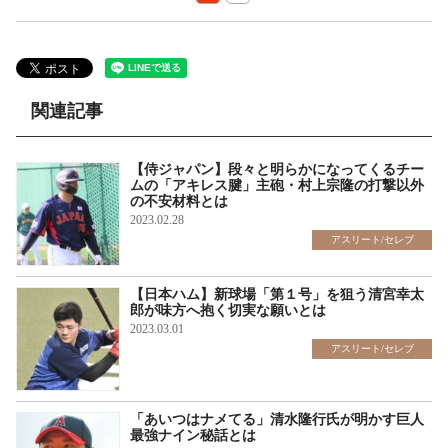
関連記事
【侍ジャパン】段々と明らかになってくるチー
ムの「アキレス腱」主砲・村上宗隆の打撃以外
の不安材料とは
2023.02.28
アスリート/セレブ
【日本ハム】新球場「第１号」を狙う清宮幸太
郎が味方へ抱く切実な願いとは
2023.03.01
アスリート/セレブ
「あいつはナメてる」清水隆行氏が明かす巨人
最強ナイン秘話とは