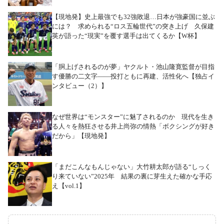
【現地発】史上最強でも32強敗退…日本が強豪国に並ぶ
には？ 求められる“ロス五輪世代”の突き上げ 久保建
英が語った“現実”を覆す選手は出てくるか【W杯】
「胴上げされるのが夢」ヤクルト・池山隆寛監督が目指
す優勝の二文字――投打ともに再建、活性化へ【独占イ
ンタビュー（2）】
なぜ世界は“モンスター”に魅了されるのか 現代を生き
る人々を熱狂させる井上尚弥の情熱「ボクシングが好き
だから」【現地発】
「まだこんなもんじゃない」大竹耕太郎が語る“しっく
り来ていない”2025年 結果の裏に芽生えた確かな手応
え【vol.1】