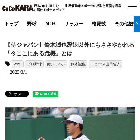
観る､知る､楽しむ――世界最高峰スポーツの感動と裏側を日常
に届ける総合メディア
トップ
野球
MLB
サッカー
格闘技
その他競技
【侍ジャパン】鈴木誠也辞退以外にもささやかれる
「今ここにある危機」とは
WBC
プロ野球
侍ジャパン
鈴木誠也
ニュース山田哲人
タグ:
2023/3/1