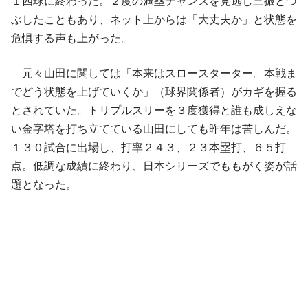
１四球に終わった。２度の満塁チャンスを見逃し三振とつ
ぶしたこともあり、ネット上からは「大丈夫か」と状態を
危惧する声も上がった。
元々山田に関しては「本来はスロースターター。本戦ま
でどう状態を上げていくか」（球界関係者）がカギを握る
とされていた。トリプルスリーを３度獲得と誰も成しえな
い金字塔を打ち立てている山田にしても昨年は苦しんだ。
１３０試合に出場し、打率２４３、２３本塁打、６５打
点。低調な成績に終わり、日本シリーズでももがく姿が話
題となった。