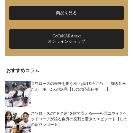
商品を見る
CoCoKARAnext
オンラインショップ
おすすめコラム
スワローズの未来を担う松下歩叶&石井巧――輝き始め
たルーキー2人の決意【しのの応燕レポート】
スワローズの“ヤク進”を陰で支える――松元ユウイチヘ
ッドコーチが語る自身の役割と驚きのエピソード【しの
の応燕レポート】