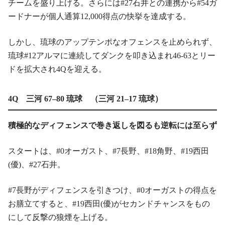
チームを盛り上げる。さらには#27石井との連携から#54ガ
ードナーが個人通算12,000得点の快挙を達成する。
しかし、琉球のアップテンポなオフェンスを止められず、
琉球#12アルマに連続してダンクを叩き込まれ46-63とリー
ドを拡大され4Qを迎える。
4Q 三河 67–80 琉球 （三河 21–17 琉球）
積極的なディフェンスで巻き返しを図るも逆転には至らず
スタートは、#0オーガスト、#7長野、#18角野、#19西田
(優)、#27石井。
#7長野がディフェンスを引きつけ、#0オーガストの得点を
お膳立てすると、#19西田(優)がセカンドチャンスをもの
にして反撃の狼煙を上げる。