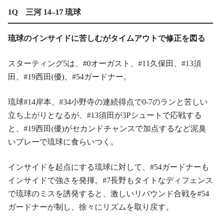
1Q 三河 14–17 琉球
琉球のインサイドに苦しむがタイムアウトで修正を図る
スターティング5は、#0オーガスト、#11久保田、#13須
田、#19西田(優)、#54ガードナー。
琉球#14岸本、#34小野寺の連続得点で0-7のランと苦しい
立ち上がりとなるが、#13須田が3Pシュートで応戦する
と、#19西田(優)がセカンドチャンスで加点するなど泥臭
いプレーで琉球に食らいつく。
インサイドを起点にする琉球に対して、#54ガードナーも
インサイドで強さを発揮。#7長野もタイトなディフェンス
で琉球のミスを誘発すると、激しいリバウンド合戦を#54
ガードナーが制し、徐々にリズムを取り戻す。