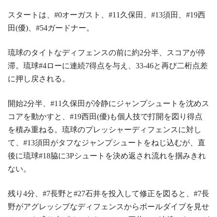
スタートは、#0オーガスト、#11久保田、#13須田、#19西
田(優)、#54ガードナー。
琉球のタイトなディフェンスの前に約2分半、スコアが停
滞。琉球#4ローに連続7得点を与え、33-46と再び二桁点差
に押し戻される。
開始2分半、#11久保田が冷静にジャンプシュートを沈めス
コアを動かすと、#19西田(優)も個人技で打開を図り得点
を積み重ねる。琉球のプレッシャーディフェンスに対し
て、#13須田がタフなジャンプシュートをねじ込むが、直
後に琉球#18脇に3Pシュートを決め返され流れを掴みきれ
ない。
残り4分、#7長野と#27石井を投入して修正を図ると、#7長
野がアグレッシブなディフェンスからボールダイブを見せ