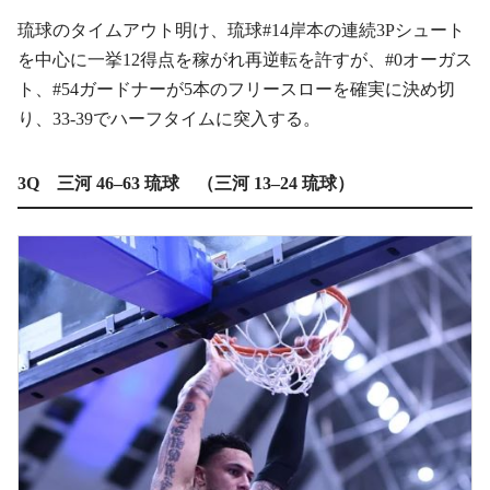
琉球のタイムアウト明け、琉球#14岸本の連続3Pシュート
を中心に一挙12得点を稼がれ再逆転を許すが、#0オーガス
ト、#54ガードナーが5本のフリースローを確実に決め切
り、33-39でハーフタイムに突入する。
3Q 三河 46–63 琉球 （三河 13–24 琉球）