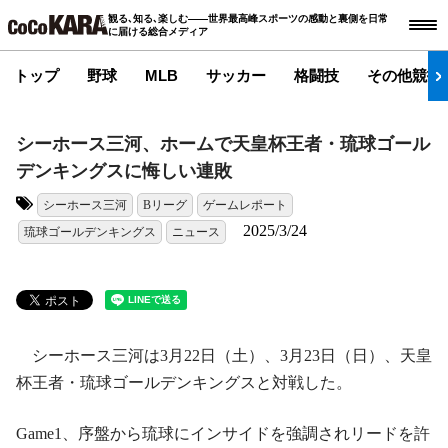
観る､知る､楽しむ――世界最高峰スポーツの感動と裏側を日常
に届ける総合メディア
トップ
野球
MLB
サッカー
格闘技
その他競技
シーホース三河、ホームで天皇杯王者・琉球ゴール
デンキングスに悔しい連敗
シーホース三河
Bリーグ
ゲームレポート
タグ:
2025/3/24
琉球ゴールデンキングス
ニュース
シーホース三河は3月22日（土）、3月23日（日）、天皇
杯王者・琉球ゴールデンキングスと対戦した。
Game1、序盤から琉球にインサイドを強調されリードを許