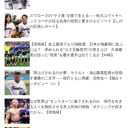
スワローズの“ヤク進”を陰で支える――松元ユウイチヘ
ッドコーチが語る自身の役割と驚きのエピソード【しの
の応燕レポート】
【現地発】史上最強でも32強敗退…日本が強豪国に並ぶ
には？ 求められる“ロス五輪世代”の突き上げ 久保建
英が語った“現実”を覆す選手は出てくるか【W杯】
「胴上げされるのが夢」ヤクルト・池山隆寛監督が目指
す優勝の二文字――投打ともに再建、活性化へ【独占イ
ンタビュー（2）】
なぜ世界は“モンスター”に魅了されるのか 現代を生き
る人々を熱狂させる井上尚弥の情熱「ボクシングが好き
だから」【現地発】