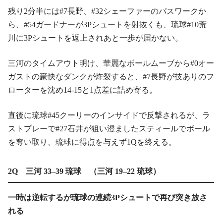
残り2分半には#7長野、#32シェーファーのパスワークか
ら、#54ガードナーが3Pシュートを射抜くも、琉球#10荒
川に3Pシュートを返上されあと一歩が届かない。
三河のタイムアウト明け、華麗なボールムーブから#0オー
ガストの豪快なダンクが炸裂すると、#7長野が技ありのフ
ローターを沈め14-15と1点差に詰め寄る。
直後に琉球#45クーリーのインサイドで反撃されるが、ラ
ストプレーで#27石井が狙い澄ましたスティールでボール
を奪い取り、琉球に得点を与えず1Qを終える。
2Q 三河 33–39 琉球 （三河 19–22 琉球）
一時は逆転するが琉球の連続3Pシュートで再び突き放さ
れる