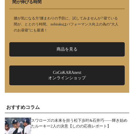
間が伸びる時間
腰が気になる方!腰まわりの予防に、試してみませんか? 寝ている
間が、ととのう時間。 nobirakuはパフォーマンス向上の為の“大人
のお昼寝”にも最適！
商品を見る
CoCoKARAnext
オンラインショップ
おすすめコラム
スワローズの未来を担う松下歩叶&石井巧――輝き始め
たルーキー2人の決意【しのの応燕レポート】