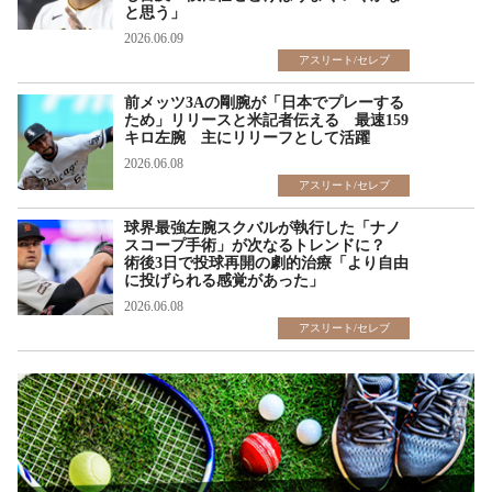
と思う」
2026.06.09
アスリート/セレブ
前メッツ3Aの剛腕が「日本でプレーする
ため」リリースと米記者伝える 最速159
キロ左腕 主にリリーフとして活躍
2026.06.08
アスリート/セレブ
球界最強左腕スクバルが執行した「ナノ
スコープ手術」が次なるトレンドに？
術後3日で投球再開の劇的治療「より自由
に投げられる感覚があった」
2026.06.08
アスリート/セレブ