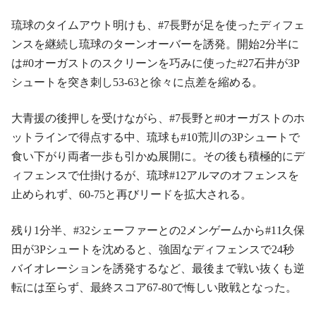
琉球のタイムアウト明けも、#7長野が足を使ったディフェ
ンスを継続し琉球のターンオーバーを誘発。開始2分半に
は#0オーガストのスクリーンを巧みに使った#27石井が3P
シュートを突き刺し53-63と徐々に点差を縮める。
大青援の後押しを受けながら、#7長野と#0オーガストのホ
ットラインで得点する中、琉球も#10荒川の3Pシュートで
食い下がり両者一歩も引かぬ展開に。その後も積極的にデ
ィフェンスで仕掛けるが、琉球#12アルマのオフェンスを
止められず、60-75と再びリードを拡大される。
残り1分半、#32シェーファーとの2メンゲームから#11久保
田が3Pシュートを沈めると、強固なディフェンスで24秒
バイオレーションを誘発するなど、最後まで戦い抜くも逆
転には至らず、最終スコア67-80で悔しい敗戦となった。