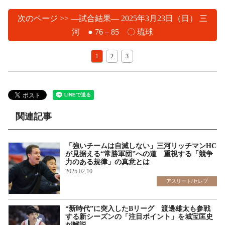
次のページ >> ―試合結果― 2025年3月23日（日） 三
河 ● 76 – 85 〇 琉球
1
2
3
関連記事
「強いチームは自滅しない」三河リッチマンHC
が見据える“常勝軍団”への道 重視する「競争
力のある規律」の真意とは
2025.02.10
アスリート/セレブ
“新時代”に突入したBリーグ 渡邊雄太も参戦
する新シーズンの「注目ポイント」を城宝匡史
が解説