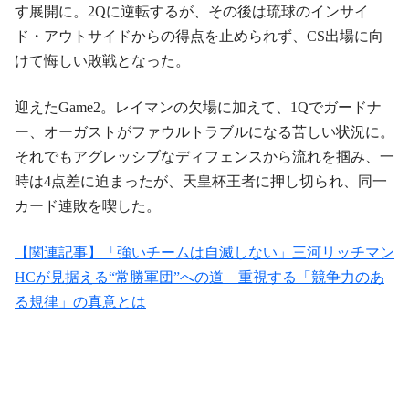
す展開に。2Qに逆転するが、その後は琉球のインサイ
ド・アウトサイドからの得点を止められず、CS出場に向
けて悔しい敗戦となった。
迎えたGame2。レイマンの欠場に加えて、1Qでガードナ
ー、オーガストがファウルトラブルになる苦しい状況に。
それでもアグレッシブなディフェンスから流れを掴み、一
時は4点差に迫まったが、天皇杯王者に押し切られ、同一
カード連敗を喫した。
【関連記事】「強いチームは自滅しない」三河リッチマン
HCが見据える“常勝軍団”への道 重視する「競争力のあ
る規律」の真意とは