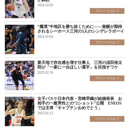
2024.10.03
アスリート/セレブ
“魔境”中地区を勝ち抜くために――覚醒が期待
されるシーホース三河の3人のシンデレラボーイ
2024.10.04
アスリート/セレブ
新天地で存在感を増す仕事人 三河の須田侑太
郎が「一家に一台ほしい選手」を目指すワケ
2025.02.10
アスリート/セレブ
女子バスケ日本代表・宮崎早織が結婚発表 お
相手の一般男性との“2ショット”公開 ENEOS
では主将「キャプテンおめでとう」
2025.01.13
アスリート/セレブ