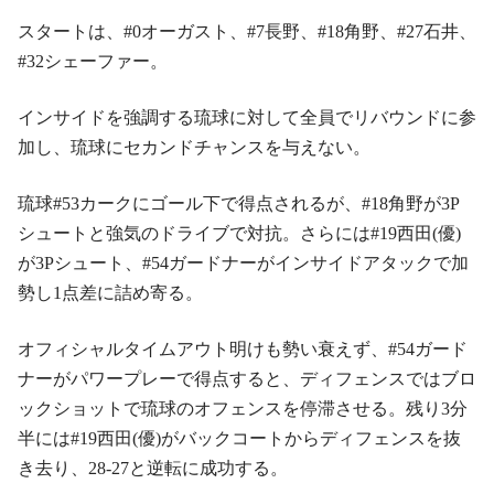
スタートは、#0オーガスト、#7長野、#18角野、#27石井、
#32シェーファー。
インサイドを強調する琉球に対して全員でリバウンドに参
加し、琉球にセカンドチャンスを与えない。
琉球#53カークにゴール下で得点されるが、#18角野が3P
シュートと強気のドライブで対抗。さらには#19西田(優)
が3Pシュート、#54ガードナーがインサイドアタックで加
勢し1点差に詰め寄る。
オフィシャルタイムアウト明けも勢い衰えず、#54ガード
ナーがパワープレーで得点すると、ディフェンスではブロ
ックショットで琉球のオフェンスを停滞させる。残り3分
半には#19西田(優)がバックコートからディフェンスを抜
き去り、28-27と逆転に成功する。