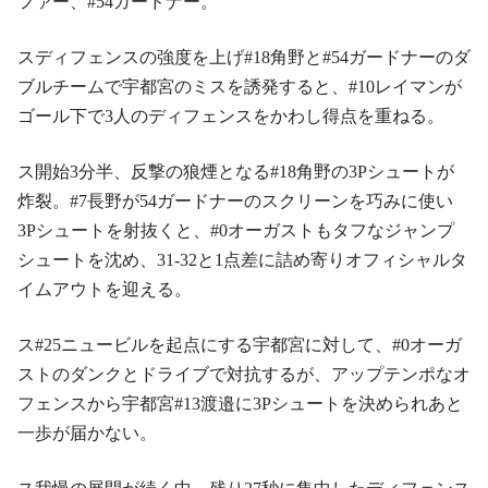
ファー、#54ガードナー。
スディフェンスの強度を上げ#18角野と#54ガードナーのダ
ブルチームで宇都宮のミスを誘発すると、#10レイマンが
ゴール下で3人のディフェンスをかわし得点を重ねる。
ス開始3分半、反撃の狼煙となる#18角野の3Pシュートが
炸裂。#7長野が54ガードナーのスクリーンを巧みに使い
3Pシュートを射抜くと、#0オーガストもタフなジャンプ
シュートを沈め、31-32と1点差に詰め寄りオフィシャルタ
イムアウトを迎える。
ス#25ニュービルを起点にする宇都宮に対して、#0オーガ
ストのダンクとドライブで対抗するが、アップテンポなオ
フェンスから宇都宮#13渡邉に3Pシュートを決められあと
一歩が届かない。