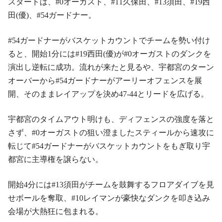
スタートは、#0オーガスト、#11久保田、#13須田、#19西
田(優)、#54ガードナー。
#54ガードナーがバスケットカウントでチームを勢い付け
ると、開始1分には#19西田(優)が#0オーガストのダンクを
演出し逆転に成功。流れが来たと見るや、宇都宮のターン
オーバーから#54ガードナーがアーリーオフェンスを展
開、そのままレイアップを決め47-44とリードを広げる。
宇都宮のタイムアウト明けも、ディフェンスの強度を落と
さず、#0オーガストの狙い澄ましたスティールから速攻に
転じて#54ガードナーがバスケットカウントをもぎ取り宇
都宮に主導権を譲らない。
開始4分には#13須田がチームを鼓舞するフロアダイブを見
せボールを奪取、#10レイマンが豪快なダンクを叩き込み
会場が大熱狂に包まれる。