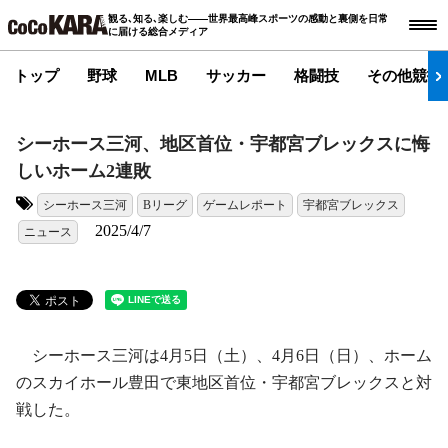
観る､知る､楽しむ――世界最高峰スポーツの感動と裏側を日常
に届ける総合メディア
トップ
野球
MLB
サッカー
格闘技
その他競技
シーホース三河、地区首位・宇都宮ブレックスに悔
しいホーム2連敗
シーホース三河
Bリーグ
ゲームレポート
宇都宮ブレックス
タグ:
2025/4/7
ニュース
シーホース三河は4月5日（土）、4月6日（日）、ホーム
のスカイホール豊田で東地区首位・宇都宮ブレックスと対
戦した。