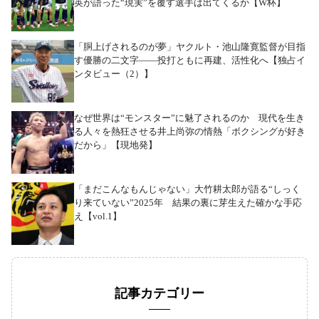
英が語った“現実”を覆す選手は出てくるか【W杯】
「胴上げされるのが夢」ヤクルト・池山隆寛監督が目指
す優勝の二文字――投打ともに再建、活性化へ【独占イ
ンタビュー（2）】
なぜ世界は“モンスター”に魅了されるのか 現代を生き
る人々を熱狂させる井上尚弥の情熱「ボクシングが好き
だから」【現地発】
「まだこんなもんじゃない」大竹耕太郎が語る“しっく
り来ていない”2025年 結果の裏に芽生えた確かな手応
え【vol.1】
記事カテゴリー