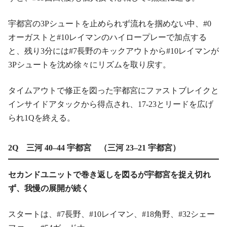
宇都宮の3Pシュートを止められず流れを掴めない中、#0
オーガストと#10レイマンのハイロープレーで加点する
と、残り3分には#7長野のキックアウトから#10レイマンが
3Pシュートを沈め徐々にリズムを取り戻す。
タイムアウトで修正を図った宇都宮にファストブレイクと
インサイドアタックから得点され、17-23とリードを広げ
られ1Qを終える。
2Q 三河 40–44 宇都宮 （三河 23–21 宇都宮）
セカンドユニットで巻き返しを図るが宇都宮を捉え切れ
ず、我慢の展開が続く
スタートは、#7長野、#10レイマン、#18角野、#32シェー