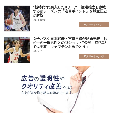
“新時代”に突入したBリーグ 渡邊雄太も参戦
する新シーズンの「注目ポイント」を城宝匡史
が解説
2024.10.03
アスリート/セレブ
女子バスケ日本代表・宮崎早織が結婚発表 お
相手の一般男性との“2ショット”公開 ENEOS
では主将「キャプテンおめでとう」
2025.01.13
アスリート/セレブ