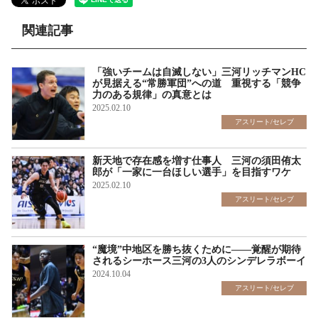
関連記事
「強いチームは自滅しない」三河リッチマンHC
が見据える“常勝軍団”への道 重視する「競争
力のある規律」の真意とは
2025.02.10
アスリート/セレブ
新天地で存在感を増す仕事人 三河の須田侑太
郎が「一家に一台ほしい選手」を目指すワケ
2025.02.10
アスリート/セレブ
“魔境”中地区を勝ち抜くために――覚醒が期待
されるシーホース三河の3人のシンデレラボーイ
2024.10.04
アスリート/セレブ