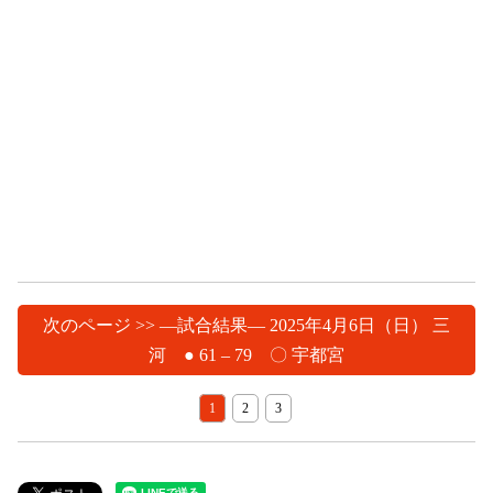
次のページ >> ―試合結果― 2025年4月6日（日） 三
河 ● 61 – 79 〇 宇都宮
1
2
3