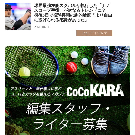
球界最強左腕スクバルが執行した「ナノ
スコープ手術」が次なるトレンドに？
術後3日で投球再開の劇的治療「より自由
に投げられる感覚があった」
2026.06.08
アスリート/セレブ