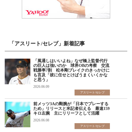
「アスリート/セレブ」新着記事
「風通しはいいよね」なぜ橋上監督代行
の巨人は強いのか 球界OBの考察 交流
戦勝率7割 松本剛ブレイクのきっかけに
も言及「彼に任せとけばうまくいくかな
と思う」
2026.06.09
アスリート/セレブ
前メッツ3Aの剛腕が「日本でプレーする
ため」リリースと米記者伝える 最速159
キロ左腕 主にリリーフとして活躍
2026.06.08
アスリート/セレブ