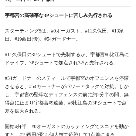
宇都宮の高確率な3Pシュートに苦しみ先行される
スターティング5は、#0オーガスト、#11久保田、#13須
田、#19西田(優)、#54ガードナー。
#11久保田の3Pシュートで先制するが、宇都宮#6比江島に
ドライブ、3Pシュートで加点され3-5と先行される。
#54ガードナーのスティールで宇都宮のオフェンスを停滞
させると、#54ガードナーがパワーアタックで対抗。しか
し、宇都宮の堅牢なディフェンスの前に約2分半の間、無
得点に止まり宇都宮#9遠藤、#6比江島の3Pシュートで点
差を拡大される。
開始4分半、#0オーガストのカッティングでスコアを動か
すと、#19西田(優)も個人技で応戦して1点差に迫る。