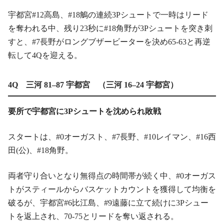
宇都宮#12高島、#18鵤の連続3Pシュートで一時はリード
を奪われる中、残り23秒に#18角野が3Pシュートを突き刺
すと、#7長野がロングブザービーターを決め65-63と再逆
転して4Qを迎える。
4Q 三河 81–87 宇都宮 （三河 16–24 宇都宮）
要所で宇都宮に3Pシュートを沈められ敗戦
スタートは、#0オーガスト、#7長野、#10レイマン、#16西
田(公)、#18角野。
両者守り合いとなり無得点の時間帯が続く中、#0オーガス
トがスティールからバスケットカウントを獲得して均衡を
破るが、宇都宮#6比江島、#9遠藤に立て続けに3Pシュー
トを返上され、70-75とリードを奪い返される。