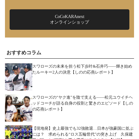
CoCoKARAnext
オンラインショップ
おすすめコラム
スワローズの未来を担う松下歩叶&石井巧――輝き始め
たルーキー2人の決意【しのの応燕レポート】
スワローズの“ヤク進”を陰で支える――松元ユウイチヘ
ッドコーチが語る自身の役割と驚きのエピソード【しの
の応燕レポート】
【現地発】史上最強でも32強敗退…日本が強豪国に並ぶ
には？ 求められる“ロス五輪世代”の突き上げ 久保建