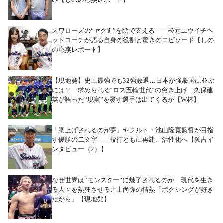
スワローズの“ヤク進”を陰で支える――松元ユウイチヘ
ッドコーチが語る自身の役割と驚きのエピソード【しの
の応燕レポート】
【現地発】史上最強でも32強敗退…日本が強豪国に並ぶ
には？ 求められる“ロス五輪世代”の突き上げ 久保建
英が語った“現実”を覆す選手は出てくるか【W杯】
「胴上げされるのが夢」ヤクルト・池山隆寛監督が目指
す優勝の二文字――投打ともに再建、活性化へ【独占イ
ンタビュー（2）】
なぜ世界は“モンスター”に魅了されるのか 現代を生き
る人々を熱狂させる井上尚弥の情熱「ボクシングが好き
だから」【現地発】