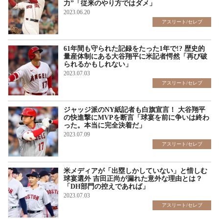
力”「従来のやり方ではダメ」
2023.06.20
アスリート/セレブ
61年間も守られた記録をたった1年で!? 歴史的
量産体制にある大谷翔平に米記者愕然「再び破
られるかもしれない」
2023.07.03
アスリート/セレブ
ジャッジ派のNY紙記者も白旗宣言！ 大谷翔平
の快進撃にMVPを断言「球宴を前に争いは終わ
った。本当に完全決着だ」
2023.07.09
アスリート/セレブ
米メディアが「出塁しかしていない」と惜しむ
球宴選外 吉田正尚が漏れた意外な理由とは？
「DH部門の控えであれば」
2023.07.03
アスリート/セレブ