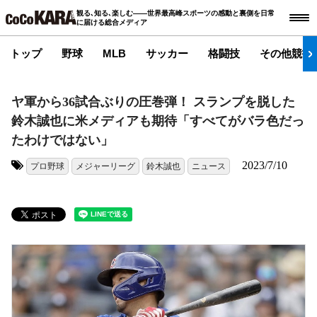
観る､知る､楽しむ――世界最高峰スポーツの感動と裏側を日常
に届ける総合メディア
トップ
野球
MLB
サッカー
格闘技
その他競技
ヤ軍から36試合ぶりの圧巻弾！ スランプを脱した
鈴木誠也に米メディアも期待「すべてがバラ色だっ
たわけではない」
2023/7/10
プロ野球
メジャーリーグ
鈴木誠也
ニュース
タグ: