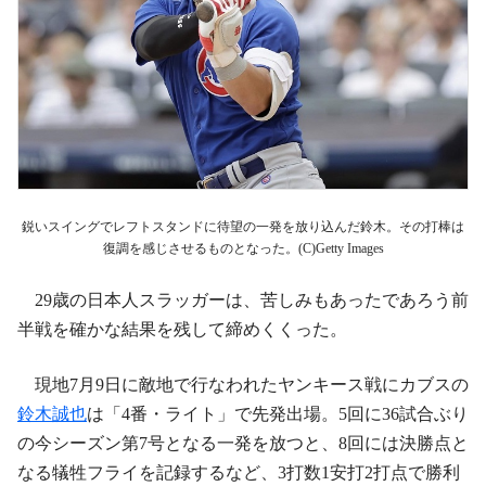
鋭いスイングでレフトスタンドに待望の一発を放り込んだ鈴木。その打棒は
復調を感じさせるものとなった。(C)Getty Images
29歳の日本人スラッガーは、苦しみもあったであろう前
半戦を確かな結果を残して締めくくった。
現地7月9日に敵地で行なわれたヤンキース戦にカブスの
鈴木誠也
は「4番・ライト」で先発出場。5回に36試合ぶり
の今シーズン第7号となる一発を放つと、8回には決勝点と
なる犠牲フライを記録するなど、3打数1安打2打点で勝利