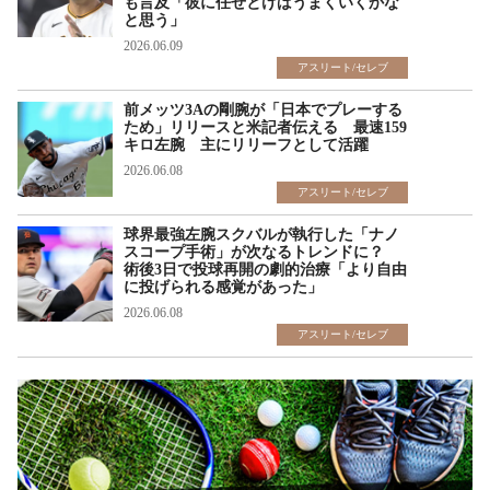
も言及「彼に任せとけばうまくいくかな
と思う」
2026.06.09
アスリート/セレブ
前メッツ3Aの剛腕が「日本でプレーする
ため」リリースと米記者伝える 最速159
キロ左腕 主にリリーフとして活躍
2026.06.08
アスリート/セレブ
球界最強左腕スクバルが執行した「ナノ
スコープ手術」が次なるトレンドに？
術後3日で投球再開の劇的治療「より自由
に投げられる感覚があった」
2026.06.08
アスリート/セレブ