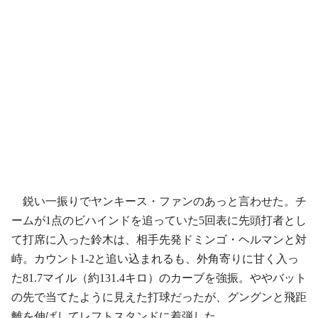
鋭い一振りでヤンキース・ファンのあっと言わせた。チ
ームが1点のビハインドを追っていた5回表に先頭打者とし
て打席に入った鈴木は、相手先発ドミンゴ・ヘルマンと対
峙。カウント1-2と追い込まれるも、外角寄りに甘く入っ
た81.7マイル（約131.4キロ）のカーブを強振。ややバット
の先で当てたように見えた打球だったが、グングンと飛距
離を伸ばしてレフトスタンドに着弾した。