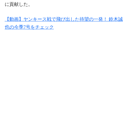
に貢献した。
【動画】ヤンキース戦で飛び出した待望の一発！ 鈴木誠
也の今季7号をチェック