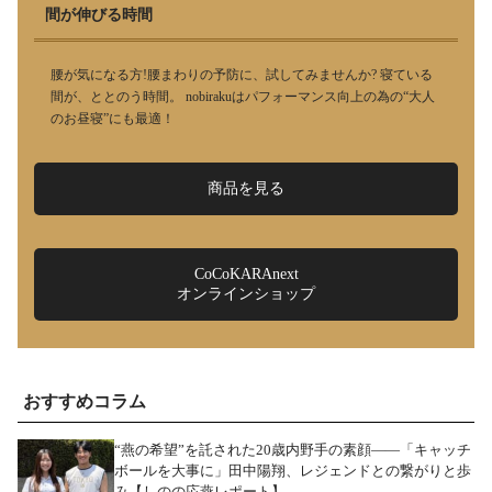
間が伸びる時間
腰が気になる方!腰まわりの予防に、試してみませんか? 寝ている
間が、ととのう時間。 nobirakuはパフォーマンス向上の為の“大人
のお昼寝”にも最適！
商品を見る
CoCoKARAnext
オンラインショップ
おすすめコラム
“燕の希望”を託された20歳内野手の素顔――「キャッチ
ボールを大事に」田中陽翔、レジェンドとの繋がりと歩
み【しのの応燕レポート】