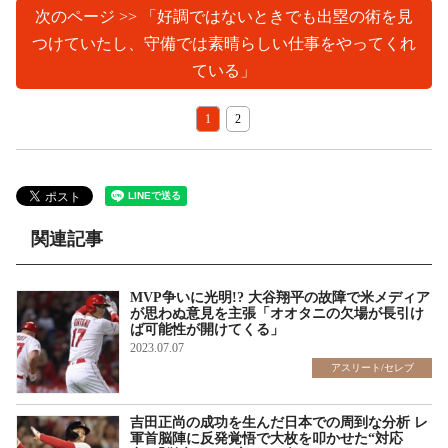
次のページ >> 「好調ではないときでも出塁の術を見
つけていたし、守備では素晴らしい仕事をやってくれ
ている」
1
2
関連記事
MVP争いに光明!? 大谷翔平の故障で米メディア
が思わぬ意見を主張「オオタニの欠場が長引け
ば可能性が開けてくる」
2023.07.07
アスリート/セレブ
吉田正尚の成功を生んだ日本での周到な分析 レ
軍首脳陣に反発覚悟で大枚を叩かせた“対応