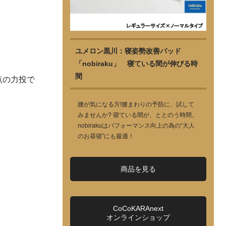
ユメロン黒川：寝姿勢改善パッド
「nobiraku」 寝ている間が伸びる時
間
点の力投で
腰が気になる方!腰まわりの予防に、試して
みませんか? 寝ている間が、ととのう時間。
nobirakuはパフォーマンス向上の為の“大人
のお昼寝”にも最適！
商品を見る
CoCoKARAnext
オンラインショップ