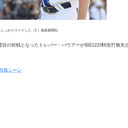
をしっかりリードした（C）産経新聞社
度目の対戦となったトレバー・バウアーが9回122球6安打無失
の力投シーン