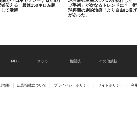
剛腕が「日本でプレーするため」
球界最強左腕スクバルが執行した「
記者伝える 最速159キロ左腕
プ手術」が次なるトレンドに？ 術
として活躍
球再開の劇的治療「より自由に投げ
があった」
2026.06.08
MLB
サッカー
格闘技
その他競技
社概要
│
広告掲載について
│
プライバシーポリシー
│
サイトポリシー
│
利