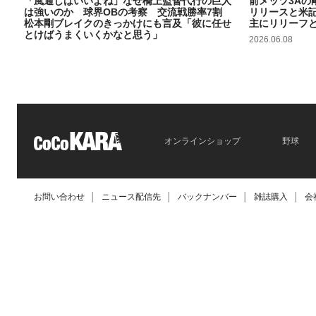
「風通しはいいよね」なぜ橋上監督代行の巨人
前メッツ3Aの
は強いのか 球界OBの考察 交流戦勝率7割
リリースと米
松本剛ブレイクのきっかけにも言及「彼に任せ
主にリリーフ
とけばうまくいくかなと思う」
2026.06.08
2026.06.09
オンラインショップ
野球
お問い合わせ
│
ニュース配信先
│
バックナンバー
│
雑誌購入
│
会