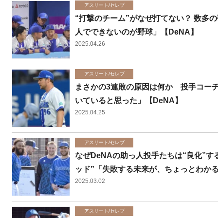
アスリート/セレブ
“打撃のチーム”がなぜ打てない？ 数多
人でできないのが野球」【DeNA】
2025.04.26
アスリート/セレブ
まさかの3連敗の原因は何か 投手コーチ
いていると思った」【DeNA】
2025.04.25
アスリート/セレブ
なぜDeNAの助っ人投手たちは“良化”
ッド”「失敗する未来が、ちょっとわか
2025.03.02
アスリート/セレブ