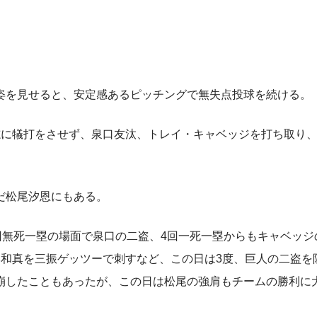
を見せると、安定感あるピッチングで無失点投球を続ける。
に犠打をさせず、泉口友汰、トレイ・キャベッジを打ち取り
だ松尾汐恩にもある。
回無死一塁の場面で泉口の二盗、4回一死一塁からもキャベッジ
本和真を三振ゲッツーで刺すなど、この日は3度、巨人の二盗を
崩したこともあったが、この日は松尾の強肩もチームの勝利に