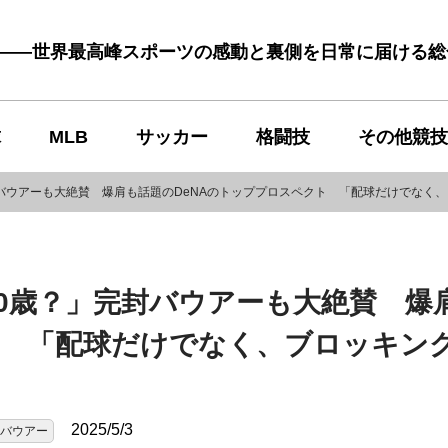
む――世界最高峰スポーツの感動と裏側を日常に届ける
球
MLB
サッカー
格闘技
その他競技
バウアーも大絶賛 爆肩も話題のDeNAのトッププロスペクト 「配球だけでなく
0歳？」完封バウアーも大絶賛 爆
ト 「配球だけでなく、ブロッキン
2025/5/3
バウアー