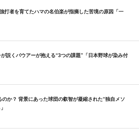
の強打者を育てたハマの名伯楽が指摘した苦境の原因「一
が説くバウアーが抱える“3つの課題”「日本野球が染み付
するのか？ 背景にあった球団の叡智が凝縮された“独自メソ
る」