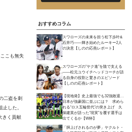
おすすめコラム
スワローズの未来を担う松下歩叶&
石井巧――輝き始めたルーキー2人
の決意【しのの応燕レポート】
、ここも無失
スワローズの“ヤク進”を陰で支える
――松元ユウイチヘッドコーチが語
る自身の役割と驚きのエピソード
【しのの応燕レポート】
【現地発】史上最強でも32強敗退…
の二盗を刺
日本が強豪国に並ぶには？ 求めら
れる“ロス五輪世代”の突き上げ 久
阻止した。
保建英が語った“現実”を覆す選手は
大きく貢献
出てくるか【W杯】
「胴上げされるのが夢」ヤクルト・