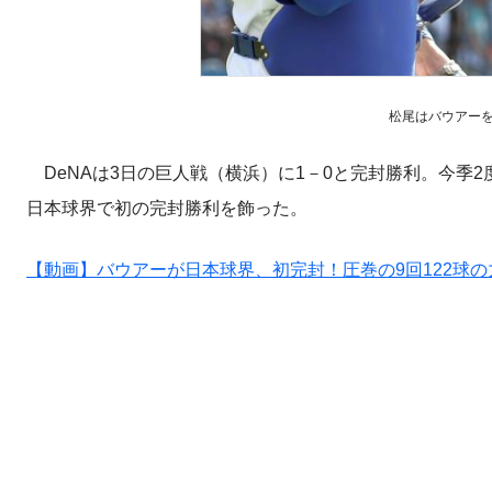
松尾はバウアー
DeNAは3日の巨人戦（横浜）に1－0と完封勝利。今季2
日本球界で初の完封勝利を飾った。
【動画】バウアーが日本球界、初完封！圧巻の9回122球