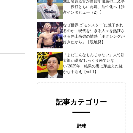
池山隆寛監督が目指す優勝の二文字
――投打ともに再建、活性化へ【独
占インタビュー（2）】
なぜ世界は“モンスター”に魅了され
るのか 現代を生きる人々を熱狂さ
せる井上尚弥の情熱「ボクシングが
好きだから」【現地発】
「まだこんなもんじゃない」大竹耕
太郎が語る“しっくり来ていな
い”2025年 結果の裏に芽生えた確
かな手応え【vol.1】
記事カテゴリー
野球