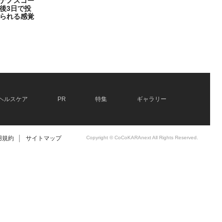
ナノスコー
後3日で投
られる感覚
ヘルスケア
PR
特集
ギャラリー
用規約
│
サイトマップ
Copyright © CoCoKARAnext All Rights Reserved.