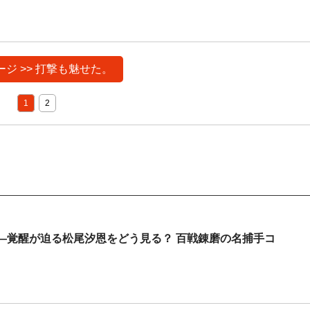
ジ >> 打撃も魅せた。
1
2
―覚醒が迫る松尾汐恩をどう見る？ 百戦錬磨の名捕手コ