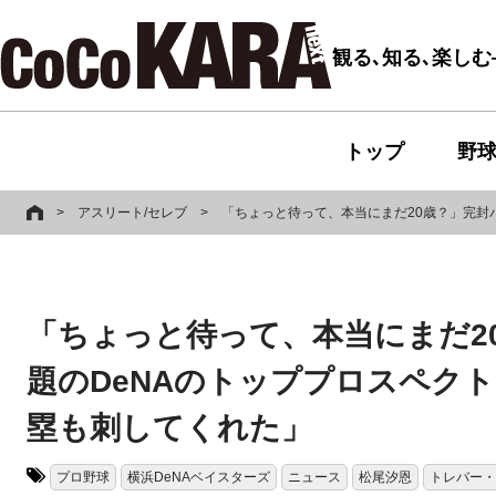
観る､知る､楽し
トップ
野
>
アスリート/セレブ
>
「ちょっと待って、本当にまだ20歳？」完封
「ちょっと待って、本当にまだ2
題のDeNAのトッププロスペク
塁も刺してくれた」
プロ野球
横浜DeNAベイスターズ
ニュース
松尾汐恩
トレバー・
タグ: