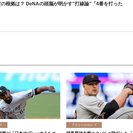
の根拠は？ DeNAの頭脳が明かす“打線論”「4番を打った
ブ
アスリート/セレブ