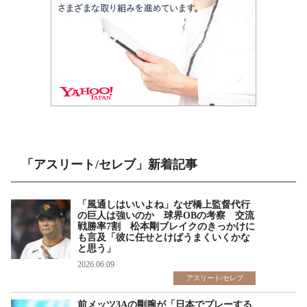
「アスリート/セレブ」新着記事
「風通しはいいよね」なぜ橋上監督代行
の巨人は強いのか 球界OBの考察 交流
戦勝率7割 松本剛ブレイクのきっかけに
も言及「彼に任せとけばうまくいくかな
と思う」
2026.06.09
アスリート/セレブ
前メッツ3Aの剛腕が「日本でプレーする