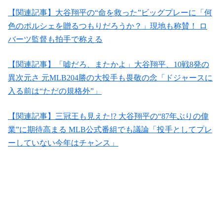
【関連記事】大谷翔平の“命を救った”ビッグプレーに「何
色のポルシェを贈るつもりだろうか？」現地も称賛！ ロ
バーツ監督も拍手で称える
【関連記事】「嘘だろ、またかよ」大谷翔平、10戦8発の
異次元さ 元MLB204勝の大投手も畏敬の念「ドジャースに
入る前は“ただの規格外”」
【関連記事】三冠王も見えた!? 大谷翔平の“87年ぶりの偉
業”に期待高まる MLB公式番組でも議論「投手としてプレ
ーしていない今年はチャンス」