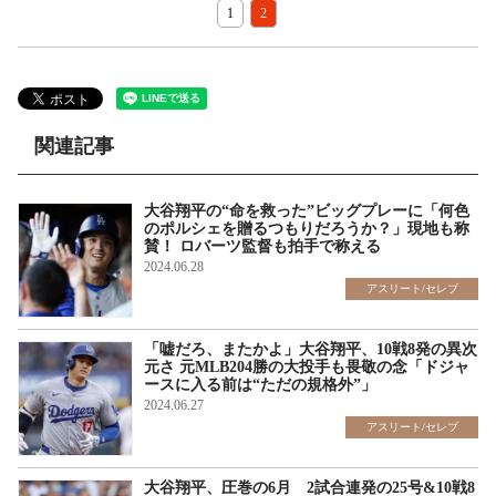
1
2
関連記事
大谷翔平の“命を救った”ビッグプレーに「何色
のポルシェを贈るつもりだろうか？」現地も称
賛！ ロバーツ監督も拍手で称える
2024.06.28
アスリート/セレブ
「嘘だろ、またかよ」大谷翔平、10戦8発の異次
元さ 元MLB204勝の大投手も畏敬の念「ドジャ
ースに入る前は“ただの規格外”」
2024.06.27
アスリート/セレブ
大谷翔平、圧巻の6月 2試合連発の25号&10戦8