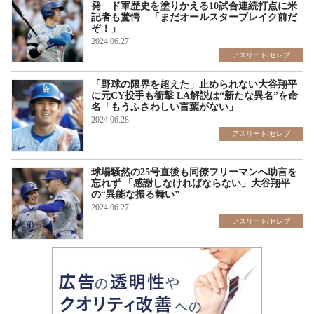
発 ド軍歴史を塗りかえる10試合連続打点に米
記者も驚愕 「まだオールスターブレイク前だ
ぞ！」
2024.06.27
アスリート/セレブ
「野球の限界を超えた」止められない大谷翔平
に元CY投手も衝撃 LA解説は“新たな異名”を命
名「もうふさわしい言葉がない」
2024.06.28
アスリート/セレブ
球場騒然の25号直後も同僚フリーマンへ助言を
忘れず 「感謝しなければならない」大谷翔平
の“異能な振る舞い”
2024.06.27
アスリート/セレブ