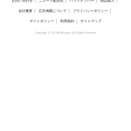
お問い合わせ
│
ニュース配信先
│
バックナンバー
│
雑誌購入
│
会社概要
│
広告掲載について
│
プライバシーポリシー
│
サイトポリシー
│
利用規約
│
サイトマップ
Copyright © CoCoKARAnext All Rights Reserved.