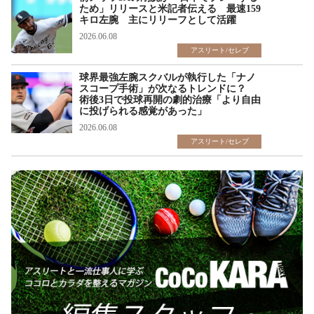
ため」リリースと米記者伝える 最速159
キロ左腕 主にリリーフとして活躍
2026.06.08
アスリート/セレブ
球界最強左腕スクバルが執行した「ナノ
スコープ手術」が次なるトレンドに？
術後3日で投球再開の劇的治療「より自由
に投げられる感覚があった」
2026.06.08
アスリート/セレブ