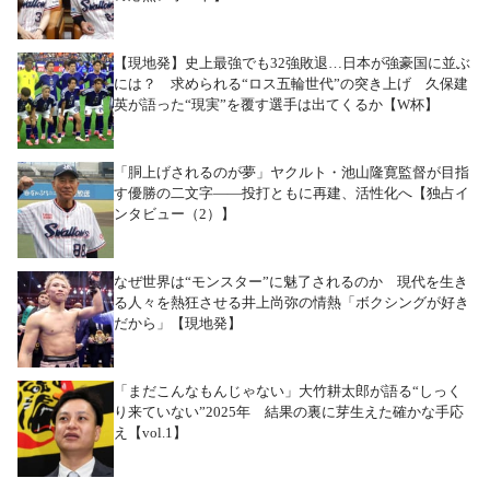
【現地発】史上最強でも32強敗退…日本が強豪国に並ぶ
には？ 求められる“ロス五輪世代”の突き上げ 久保建
英が語った“現実”を覆す選手は出てくるか【W杯】
「胴上げされるのが夢」ヤクルト・池山隆寛監督が目指
す優勝の二文字――投打ともに再建、活性化へ【独占イ
ンタビュー（2）】
なぜ世界は“モンスター”に魅了されるのか 現代を生き
る人々を熱狂させる井上尚弥の情熱「ボクシングが好き
だから」【現地発】
「まだこんなもんじゃない」大竹耕太郎が語る“しっく
り来ていない”2025年 結果の裏に芽生えた確かな手応
え【vol.1】