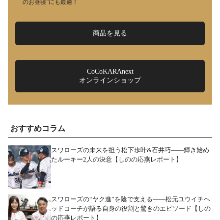
のお昼寝”にも最適！
商品を見る
CoCoKARAnext
オンラインショップ
おすすめコラム
スワローズの未来を担う松下歩叶&石井巧――輝き始め
たルーキー2人の決意【しのの応燕レポート】
スワローズの“ヤク進”を陰で支える――松元ユウイチヘ
ッドコーチが語る自身の役割と驚きのエピソード【しの
の応燕レポート】