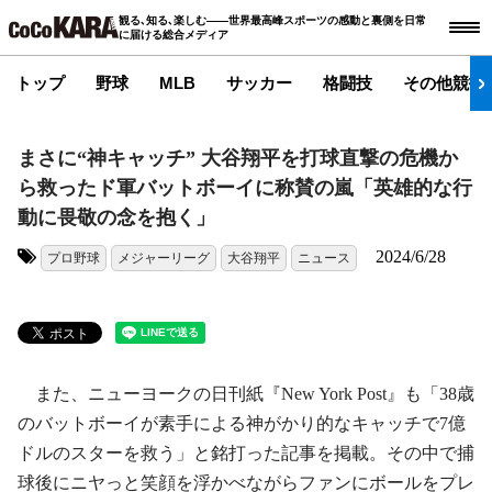
観る､知る､楽しむ――世界最高峰スポーツの感動と裏側を日常
に届ける総合メディア
トップ
野球
MLB
サッカー
格闘技
その他競技
まさに“神キャッチ” 大谷翔平を打球直撃の危機か
ら救ったド軍バットボーイに称賛の嵐「英雄的な行
動に畏敬の念を抱く」
2024/6/28
プロ野球
メジャーリーグ
大谷翔平
ニュース
タグ:
また、ニューヨークの日刊紙『New York Post』も「38歳
のバットボーイが素手による神がかり的なキャッチで7億
ドルのスターを救う」と銘打った記事を掲載。その中で捕
球後にニヤっと笑顔を浮かべながらファンにボールをプレ