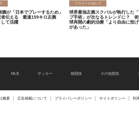
ブ
アスリート/セレブ
剛腕が「日本でプレーするため」
球界最強左腕スクバルが執行した「
記者伝える 最速159キロ左腕
プ手術」が次なるトレンドに？ 術
として活躍
球再開の劇的治療「より自由に投げ
があった」
2026.06.08
MLB
サッカー
格闘技
その他競技
社概要
│
広告掲載について
│
プライバシーポリシー
│
サイトポリシー
│
利