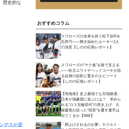
。歴史的な
おすすめコラム
スワローズの未来を担う松下歩叶&
石井巧――輝き始めたルーキー2人
の決意【しのの応燕レポート】
スワローズの“ヤク進”を陰で支える
――松元ユウイチヘッドコーチが語
る自身の役割と驚きのエピソード
【しのの応燕レポート】
【現地発】史上最強でも32強敗退…
日本が強豪国に並ぶには？ 求めら
れる“ロス五輪世代”の突き上げ 久
保建英が語った“現実”を覆す選手は
出てくるか【W杯】
ナンデスが逆
「胴上げされるのが夢」ヤクルト・