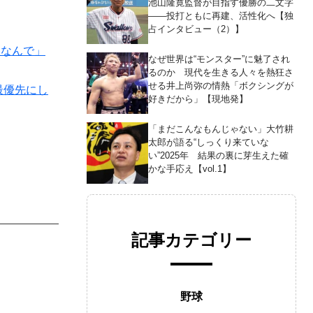
池山隆寛監督が目指す優勝の二文字
――投打ともに再建、活性化へ【独
占インタビュー（2）】
になんで」
なぜ世界は“モンスター”に魅了され
るのか 現代を生きる人々を熱狂さ
せる井上尚弥の情熱「ボクシングが
最優先にし
好きだから」【現地発】
「まだこんなもんじゃない」大竹耕
太郎が語る“しっくり来ていな
い”2025年 結果の裏に芽生えた確
かな手応え【vol.1】
記事カテゴリー
野球