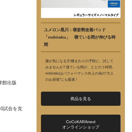
ユメロン黒川：寝姿勢改善パッド
「nobiraku」 寝ている間が伸びる時
間
腰が気になる方!腰まわりの予防に、試して
みませんか? 寝ている間が、ととのう時間。
nobirakuはパフォーマンス向上の為の“大人
のお昼寝”にも最適！
洋館出版
商品を見る
0試合を克
CoCoKARAnext
オンラインショップ