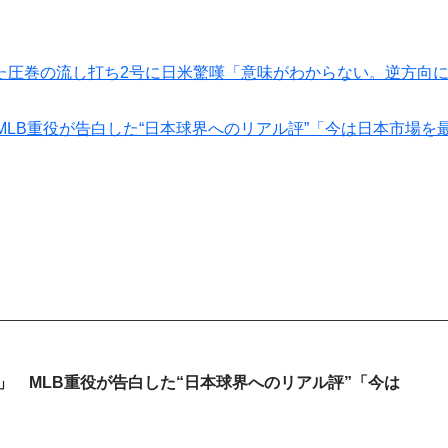
た圧巻の流し打ち2号に日米驚嘆「意味がわからない。逆方向
MLB重役が告白した“日本球界へのリアル評”「今は日本市場を
」 MLB重役が告白した“日本球界へのリアル評”「今は