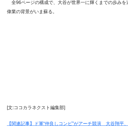
全96ページの構成で、大谷が世界一に輝くまでの歩みを
偉業の背景がいま蘇る。
[文:ココカラネクスト編集部]
【関連記事】ド軍“仲良しコンビ”がアーチ競演 大谷翔平