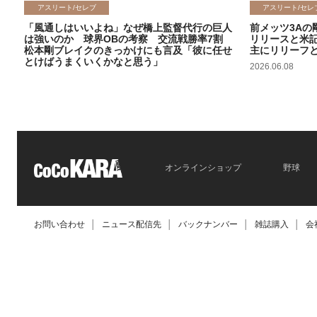
アスリート/セレブ
アスリート/セレ
「風通しはいいよね」なぜ橋上監督代行の巨人
前メッツ3Aの
は強いのか 球界OBの考察 交流戦勝率7割
リリースと米
松本剛ブレイクのきっかけにも言及「彼に任せ
主にリリーフ
とけばうまくいくかなと思う」
2026.06.08
2026.06.09
オンラインショップ
野球
お問い合わせ
│
ニュース配信先
│
バックナンバー
│
雑誌購入
│
会