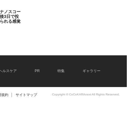
ナノスコー
後3日で投
られる感覚
ヘルスケア
PR
特集
ギャラリー
用規約
│
サイトマップ
Copyright © CoCoKARAnext All Rights Reserved.