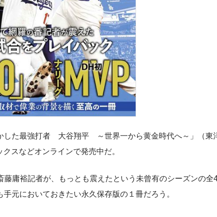
した最強打者 大谷翔平 ～世界一から黄金時代へ～」（東
ブックスなどオンラインで発売中だ。
斎藤庸裕記者が、もっとも震えたという未曾有のシーズンの全4
も手元においておきたい永久保存版の１冊だろう。