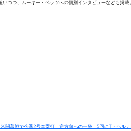
追いつつ、ムーキー・ベッツへの個別インタビューなども掲載
、米開幕戦で今季2号本塁打 逆方向への一発 5回にT・ヘル