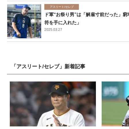
アスリート/セレブ
ド軍“お祭り男”は「解雇寸前だった」窮
符を手に入れた」
2025.03.27
「アスリート/セレブ」新着記事