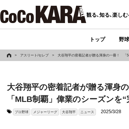
観る､知る､楽し
トップ
野
>
アスリート/セレブ
>
大谷翔平の密着記者が贈る渾身の一冊！ 「50
大谷翔平の密着記者が贈る渾身の一
「MLB制覇」偉業のシーズンを“
2025/3/28
プロ野球
メジャーリーグ
大谷翔平
ニュース
タグ: