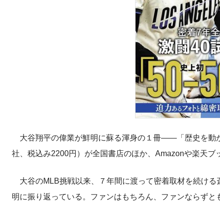
大谷翔平の偉業が鮮明に蘇る渾身の１冊――「歴史を動か
社、税込み2200円）が全国書店のほか、Amazonや楽天
大谷のMLB挑戦以来、７年間に渡って密着取材を続ける
明に振り返っている。ファンはもちろん、ファンならずと