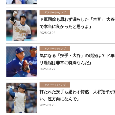
アスリート/セレブ
ド軍同僚も思わず漏らした「本音」 大谷
で本当に良かったと思うよ」
2025.03.28
アスリート/セレブ
気になる「投手・大谷」の現況は？ ド軍
リ過程は非常に特殊なんだ」
2025.03.27
アスリート/セレブ
打たれた投手も思わず愕然…大谷翔平が
い。逆方向になんで」
2025.03.28