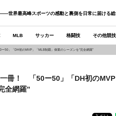
む――世界最高峰スポーツの感動と裏側を日常に届ける
球
MLB
サッカー
格闘技
その他競技
ー50」「DH初のMVP」「MLB制覇」偉業のシーズンを“完全網羅”
冊！ 「50ー50」「DH初のMV
完全網羅”