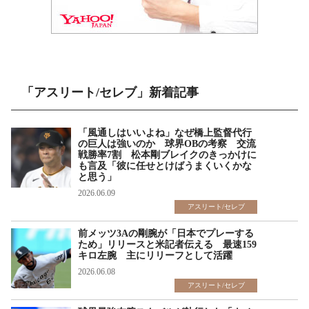
「アスリート/セレブ」新着記事
「風通しはいいよね」なぜ橋上監督代行
の巨人は強いのか 球界OBの考察 交流
戦勝率7割 松本剛ブレイクのきっかけに
も言及「彼に任せとけばうまくいくかな
と思う」
2026.06.09
アスリート/セレブ
前メッツ3Aの剛腕が「日本でプレーする
ため」リリースと米記者伝える 最速159
キロ左腕 主にリリーフとして活躍
2026.06.08
アスリート/セレブ