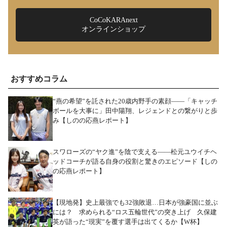
CoCoKARAnext
オンラインショップ
おすすめコラム
“燕の希望”を託された20歳内野手の素顔――「キャッチ
ボールを大事に」田中陽翔、レジェンドとの繋がりと歩
み【しのの応燕レポート】
スワローズの“ヤク進”を陰で支える――松元ユウイチヘ
ッドコーチが語る自身の役割と驚きのエピソード【しの
の応燕レポート】
【現地発】史上最強でも32強敗退…日本が強豪国に並ぶ
には？ 求められる“ロス五輪世代”の突き上げ 久保建
英が語った“現実”を覆す選手は出てくるか【W杯】