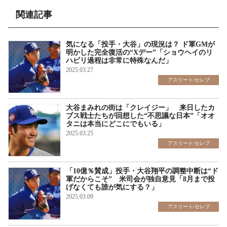
関連記事
気になる「投手・大谷」の現況は？ ド軍GMが
明かした完全復活の“Xデー”「ショウヘイのリ
ハビリ過程は非常に特殊なんだ」
2025.03.27
アスリート/セレブ
大谷まみれの街は「クレイジー」 来日したカ
ブス戦士たちが回想した“不思議な日本”「オオ
タニは本当にどこにでもいる」
2025.03.25
アスリート/セレブ
「10億％賛成」投手・大谷翔平の調整中断は“ド
軍だからこそ” 米司会が独自意見「8月まで投
げなくても誰が気にする？」
2025.03.09
アスリート/セレブ