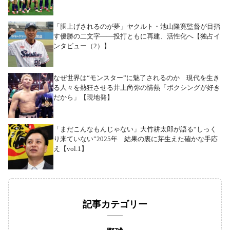
「胴上げされるのが夢」ヤクルト・池山隆寛監督が目指
す優勝の二文字――投打ともに再建、活性化へ【独占イ
ンタビュー（2）】
なぜ世界は“モンスター”に魅了されるのか 現代を生き
る人々を熱狂させる井上尚弥の情熱「ボクシングが好き
だから」【現地発】
「まだこんなもんじゃない」大竹耕太郎が語る“しっく
り来ていない”2025年 結果の裏に芽生えた確かな手応
え【vol.1】
記事カテゴリー