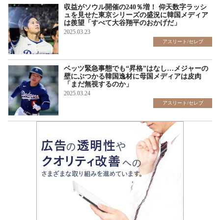
収益がソウル開催の240％増！ 仰天数字ラッシ
ュを見せた東京シリーズの盛況に韓国メディア
は羨望「すべて大谷翔平のおかげだ」
2025.03.23
アスリート/セレブ
ベッツ緊急事態でも“昇格”はなし…メジャーの
壁にぶつかる韓国逸材に母国メディアは皮肉
「まだ無視するのか」
2025.03.24
アスリート/セレブ