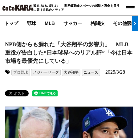
観る､知る､楽しむ――世界最高峰スポーツの感動と裏側を日常
に届ける総合メディア
トップ
野球
MLB
サッカー
格闘技
その他競技
NPB側からも漏れた「大谷翔平の影響力」 MLB
重役が告白した“日本球界へのリアル評”「今は日本
市場を最優先にしている」
2025/3/28
プロ野球
メジャーリーグ
大谷翔平
ニュース
タグ: