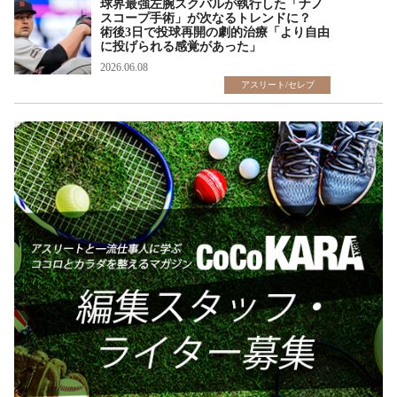
球界最強左腕スクバルが執行した「ナノ
スコープ手術」が次なるトレンドに？
術後3日で投球再開の劇的治療「より自由
に投げられる感覚があった」
2026.06.08
アスリート/セレブ