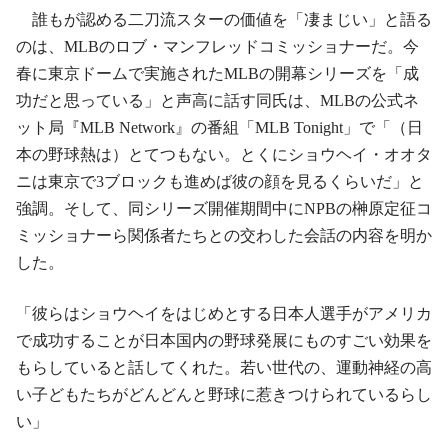
誰もが認める二刀流スターの価値を「凄まじい」と語る
のは、MLBのロブ・マンフレッドコミッショナーだ。今
春に東京ドームで実施されたMLBの開幕シリーズを「成
功だと思っている」と声高に話す同氏は、MLBの公式ネ
ット局『MLB Network』の番組「MLB Tonight」で「（日
本の野球熱は）とてつもない。とくにショウヘイ・オオタ
ニは東京で3ブロックも進めば彼の顔を見るくらいだ」と
強調。そして、同シリーズ開催期間中にNPBの榊原定征コ
ミッショナーら関係者たちとの交わした会話の内容を明か
した。
「彼らはショウヘイをはじめとする日本人選手がアメリカ
で成功することが日本国内の野球発展にものすごい効果を
もらしていると話してくれた。若い世代の、運動神経の高
い子どもたちがどんどんと野球に惹きつけられているらし
い」