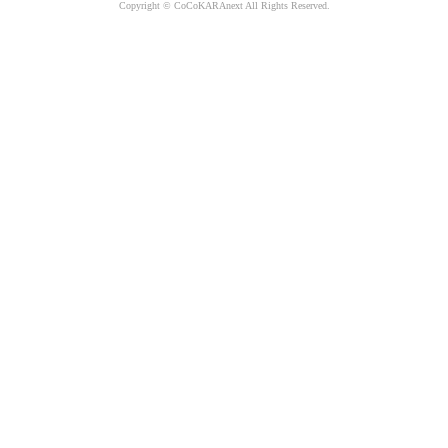
Copyright © CoCoKARAnext All Rights Reserved.