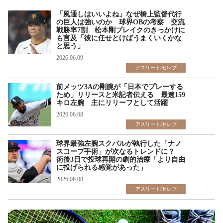
「風通しはいいよね」なぜ橋上監督代行
の巨人は強いのか 球界OBの考察 交流
戦勝率7割 松本剛ブレイクのきっかけに
も言及「彼に任せとけばうまくいくかな
と思う」
2026.06.09
アスリート/セレブ
前メッツ3Aの剛腕が「日本でプレーする
ため」リリースと米記者伝える 最速159
キロ左腕 主にリリーフとして活躍
2026.06.08
アスリート/セレブ
球界最強左腕スクバルが執行した「ナノ
スコープ手術」が次なるトレンドに？
術後3日で投球再開の劇的治療「より自由
に投げられる感覚があった」
2026.06.08
アスリート/セレブ