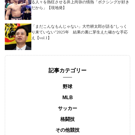
る人々を熱狂させる井上尚弥の情熱「ボクシングが好き
だから」【現地発】
「まだこんなもんじゃない」大竹耕太郎が語る“しっく
り来ていない”2025年 結果の裏に芽生えた確かな手応
え【vol.1】
記事カテゴリー
野球
MLB
サッカー
格闘技
その他競技