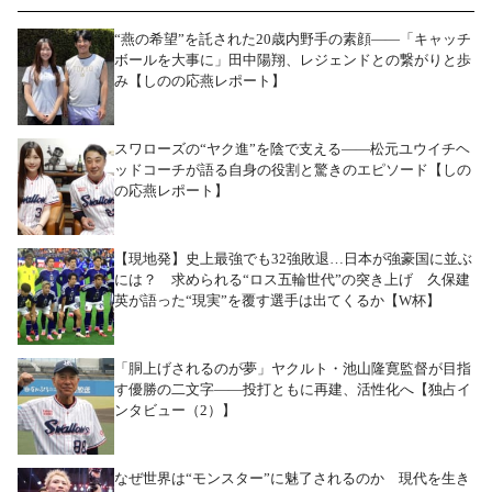
“燕の希望”を託された20歳内野手の素顔――「キャッチ
ボールを大事に」田中陽翔、レジェンドとの繋がりと歩
み【しのの応燕レポート】
スワローズの“ヤク進”を陰で支える――松元ユウイチヘ
ッドコーチが語る自身の役割と驚きのエピソード【しの
の応燕レポート】
【現地発】史上最強でも32強敗退…日本が強豪国に並ぶ
には？ 求められる“ロス五輪世代”の突き上げ 久保建
英が語った“現実”を覆す選手は出てくるか【W杯】
「胴上げされるのが夢」ヤクルト・池山隆寛監督が目指
す優勝の二文字――投打ともに再建、活性化へ【独占イ
ンタビュー（2）】
なぜ世界は“モンスター”に魅了されるのか 現代を生き