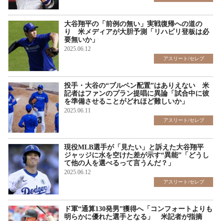
大谷翔平の「前例の無い」実戦復帰への道の
り 米メディアが大胆予測「リハビリ登板は必
要無いか」
2025.06.12
アスリート/セレブ
投手・大谷の“ブルペン配置”はありえない 米
記者はファンのプラン提唱に異論「試合中に彼
を準備させることがどれほど難しいか」
2025.06.11
アスリート/セレブ
現役MLB選手が「見たい」と訴えた大谷翔平
ジャッジに水を空けた差が示す“異能”「どうし
て他の人を選べるって言うんだ？」
2025.06.12
アスリート/セレブ
ド軍“通算130発男”獲得へ「コンフォートよりも
明らかに優れた選手となる」 米記者が指摘