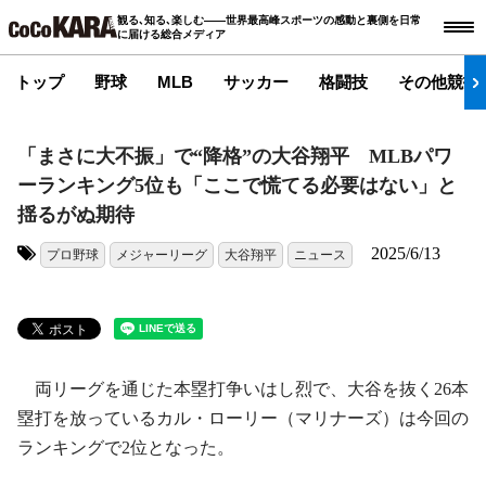
観る､知る､楽しむ――世界最高峰スポーツの感動と裏側を日常
に届ける総合メディア
トップ
野球
MLB
サッカー
格闘技
その他競技
「まさに大不振」で“降格”の大谷翔平 MLBパワ
ーランキング5位も「ここで慌てる必要はない」と
揺るがぬ期待
2025/6/13
プロ野球
メジャーリーグ
大谷翔平
ニュース
タグ:
両リーグを通じた本塁打争いはし烈で、大谷を抜く26本
塁打を放っているカル・ローリー（マリナーズ）は今回の
ランキングで2位となった。