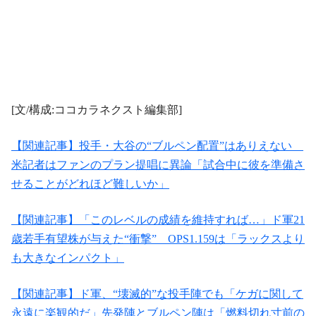
[文/構成:ココカラネクスト編集部]
【関連記事】投手・大谷の“ブルペン配置”はありえない
米記者はファンのプラン提唱に異論「試合中に彼を準備さ
せることがどれほど難しいか」
【関連記事】「このレベルの成績を維持すれば…」ド軍21
歳若手有望株が与えた“衝撃” OPS1.159は「ラックスより
も大きなインパクト」
【関連記事】ド軍、“壊滅的”な投手陣でも「ケガに関して
永遠に楽観的だ」先発陣とブルペン陣は「燃料切れ寸前の