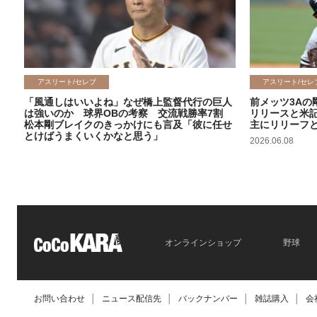
アスリート/セレブ
アスリート/セレ
「風通しはいいよね」なぜ橋上監督代行の巨人
前メッツ3Aの
は強いのか 球界OBの考察 交流戦勝率7割
リリースと米
松本剛ブレイクのきっかけにも言及「彼に任せ
主にリリーフ
とけばうまくいくかなと思う」
2026.06.08
2026.06.09
オンラインショップ
野球
お問い合わせ
│
ニュース配信先
│
バックナンバー
│
雑誌購入
│
会