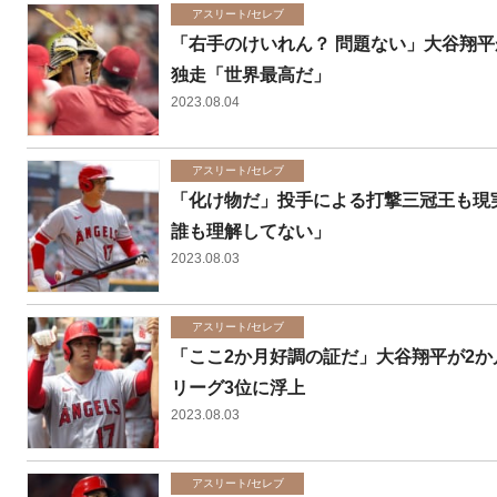
アスリート/セレブ
「右手のけいれん？ 問題ない」大谷翔平
独走「世界最高だ」
2023.08.04
アスリート/セレブ
「化け物だ」投手による打撃三冠王も現
誰も理解してない」
2023.08.03
アスリート/セレブ
「ここ2か月好調の証だ」大谷翔平が2か
リーグ3位に浮上
2023.08.03
アスリート/セレブ