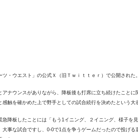
ツ・ウエスト」の公式Ｘ（旧Ｔｗｉｔｔｅｒ）で公開された
アナウンスがありながら、降板後も打席に立ち続けたことに
と感触を確かめた上で野手としての試合続行を決めたという大
急降板したことには「もう1イニング、２イニング、様子を
大事な試合ですし、0-0で1点を争うゲームだったので投げる