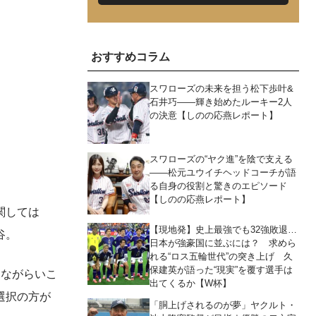
おすすめコラム
スワローズの未来を担う松下歩叶&
石井巧――輝き始めたルーキー2人
の決意【しのの応燕レポート】
スワローズの“ヤク進”を陰で支える
。
――松元ユウイチヘッドコーチが語
る自身の役割と驚きのエピソード
【しのの応燕レポート】
関しては
【現地発】史上最強でも32強敗退…
谷。
日本が強豪国に並ぶには？ 求めら
れる“ロス五輪世代”の突き上げ 久
保建英が語った“現実”を覆す選手は
見ながらいこ
出てくるか【W杯】
選択の方が
「胴上げされるのが夢」ヤクルト・