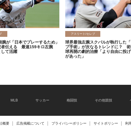
ブ
アスリート/セレブ
剛腕が「日本でプレーするため」
球界最強左腕スクバルが執行した「
記者伝える 最速159キロ左腕
プ手術」が次なるトレンドに？ 術
として活躍
球再開の劇的治療「より自由に投げ
があった」
2026.06.08
MLB
サッカー
格闘技
その他競技
社概要
│
広告掲載について
│
プライバシーポリシー
│
サイトポリシー
│
利