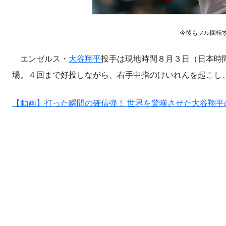
今後もフル回転する考
エンゼルス・
大谷翔平
投手は現地時間８月３日（日本時
場。４回まで好投しながら、右手中指のけいれんを起こし
【動画】打った瞬間の確信弾！ 世界を驚嘆させた大谷翔平