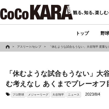
観る､知る､楽し
トップ
野
>
アスリート/セレブ
>
「休むような試合もうない」大谷翔平 度重な
「休むような試合もうない」大谷
む考えなし あくまでプレーオフ
2023/8/4
プロ野球
メジャーリーグ
大谷翔平
ニュース
タグ: