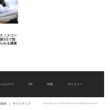
ナノスコー
後3日で投
られる感覚
ヘルスケア
PR
特集
ギャラリー
用規約
│
サイトマップ
Copyright © CoCoKARAnext All Rights Reserved.