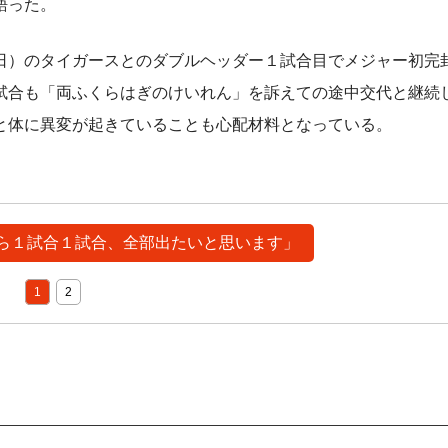
語った。
）のタイガースとのダブルヘッダー１試合目でメジャー初完
試合も「両ふくらはぎのけいれん」を訴えての途中交代と継続
と体に異変が起きていることも心配材料となっている。
るなら１試合１試合、全部出たいと思います」
1
2