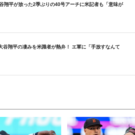
大谷翔平が放った2季ぶりの40号アーチに米記者も「意味が
大谷翔平の凄みを米識者が熱弁！ エ軍に「手放すなんて