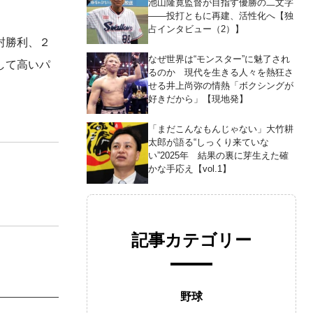
池山隆寛監督が目指す優勝の二文字
――投打ともに再建、活性化へ【独
占インタビュー（2）】
封勝利、２
なぜ世界は“モンスター”に魅了され
して高いパ
るのか 現代を生きる人々を熱狂さ
せる井上尚弥の情熱「ボクシングが
好きだから」【現地発】
「まだこんなもんじゃない」大竹耕
太郎が語る“しっくり来ていな
い”2025年 結果の裏に芽生えた確
かな手応え【vol.1】
記事カテゴリー
野球