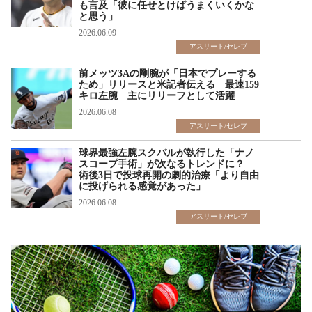
も言及「彼に任せとけばうまくいくかな
と思う」
2026.06.09
アスリート/セレブ
前メッツ3Aの剛腕が「日本でプレーする
ため」リリースと米記者伝える 最速159
キロ左腕 主にリリーフとして活躍
2026.06.08
アスリート/セレブ
球界最強左腕スクバルが執行した「ナノ
スコープ手術」が次なるトレンドに？
術後3日で投球再開の劇的治療「より自由
に投げられる感覚があった」
2026.06.08
アスリート/セレブ