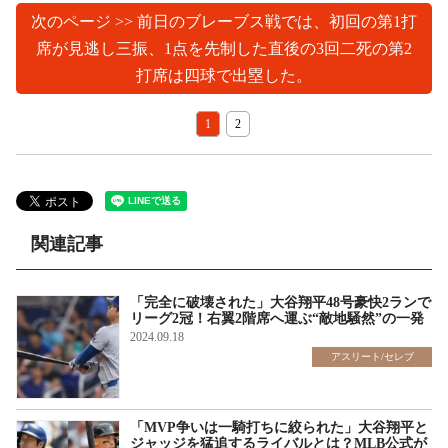
次のページ >> 前日のブレーブス戦では、初回の第1打
席が見逃し三振、1点を先制した直後の3回二死の第2
打席は四球で出塁した。
1
2
関連記事
「完全に破壊された」大谷翔平48号豪快2ランで
リーグ2冠！右翼2階席へ運ぶ“敵地騒然”の一発
2024.09.18
アスリート/セレブ
「MVP争いは一騎打ちに絞られた」大谷翔平と
ジャッジを猛追するライバルとは？MLB公式が