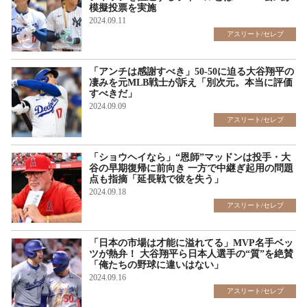
模擬投票を実施
2024.09.11
アスリート/セレブ
「アンチは感謝すべき」50-50に迫る大谷翔平の
凄みを元MLB戦士が訴え「別次元。本当に評価
すべきだ」
2024.09.09
アスリート/セレブ
「ショウヘイなら」“恩師”マッドンは投手・大
谷の早期復帰に前向き 一方で中継ぎ起用の問題
点も指摘「延長戦で彼を失う」
2024.09.18
アスリート/セレブ
「日本の市場は才能に溢れてる」MVP名手ベッ
ツが熱弁！ 大谷翔平ら日本人選手の“質”を絶賛
「俺たちの野球に違いはない」
2024.09.16
アスリート/セレブ