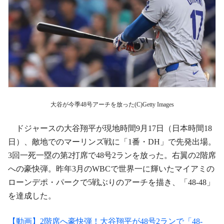
大谷が今季48号アーチを放った(C)Getty Images
ドジャースの大谷翔平が現地時間9月17日（日本時間18
日）、敵地でのマーリンズ戦に「1番・DH」で先発出場。
3回一死一塁の第2打席で48号2ランを放った。右翼の2階席
への豪快弾。昨年3月のWBCで世界一に輝いたマイアミの
ローンデポ・パークで5戦ぶりのアーチを描き、「48‐48」
を達成した。
【動画】2階席へ豪快弾！大谷翔平が48号2ランで「48‐