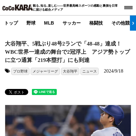
観る､知る､楽しむ――世界最高峰スポーツの感動と裏側を日常
に届ける総合メディア
トップ
野球
MLB
サッカー
格闘技
その他競技
大谷翔平、5戦ぶり48号2ランで「48‐48」達成！
WBC世界一達成の舞台で2冠浮上 アジア勢トップ
に立つ通算「219本塁打」にも到達
2024/9/18
プロ野球
メジャーリーグ
大谷翔平
ニュース
タグ: