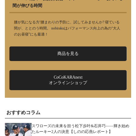
間が伸びる時間
腰が気になる方!腰まわりの予防に、試してみませんか? 寝ている
間が、ととのう時間。 nobirakuはパフォーマンス向上の為の“大人
のお昼寝”にも最適！
商品を見る
CoCoKARAnext
オンラインショップ
おすすめコラム
スワローズの未来を担う松下歩叶&石井巧――輝き始め
たルーキー2人の決意【しのの応燕レポート】