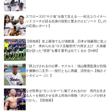
スワローズの“ヤク進”を陰で支える――松元ユウイチヘ
ッドコーチが語る自身の役割と驚きのエピソード【しの
の応燕レポート】
【現地発】史上最強でも32強敗退…日本が強豪国に並ぶ
には？ 求められる“ロス五輪世代”の突き上げ 久保建
英が語った“現実”を覆す選手は出てくるか【W杯】
「胴上げされるのが夢」ヤクルト・池山隆寛監督が目指
す優勝の二文字――投打ともに再建、活性化へ【独占イ
ンタビュー（2）】
なぜ世界は“モンスター”に魅了されるのか 現代を生き
る人々を熱狂させる井上尚弥の情熱「ボクシングが好き
だから」【現地発】