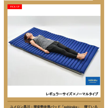
PICK UP
ユメロン黒川：寝姿勢改善パッド「nobiraku」 寝ている