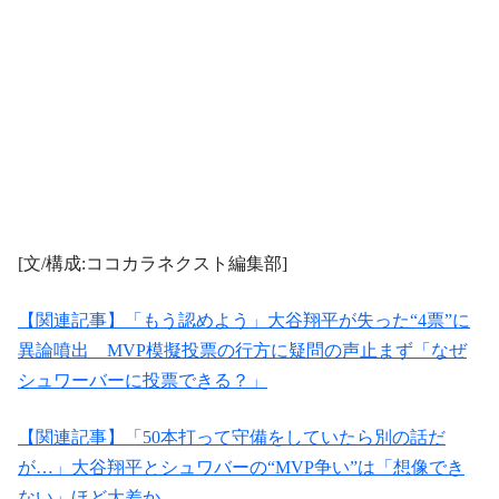
[文/構成:ココカラネクスト編集部]
【関連記事】「もう認めよう」大谷翔平が失った“4票”に
異論噴出 MVP模擬投票の行方に疑問の声止まず「なぜ
シュワーバーに投票できる？」
【関連記事】「50本打って守備をしていたら別の話だ
が…」大谷翔平とシュワバーの“MVP争い”は「想像でき
ない」ほど大差か