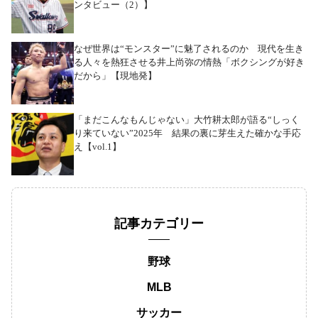
ンタビュー（2）】
なぜ世界は“モンスター”に魅了されるのか 現代を生き
る人々を熱狂させる井上尚弥の情熱「ボクシングが好き
だから」【現地発】
「まだこんなもんじゃない」大竹耕太郎が語る“しっく
り来ていない”2025年 結果の裏に芽生えた確かな手応
え【vol.1】
記事カテゴリー
野球
MLB
サッカー