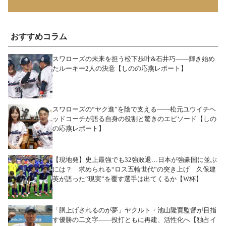
おすすめコラム
スワローズの未来を担う松下歩叶&石井巧――輝き始め
たルーキー2人の決意【しのの応燕レポート】
スワローズの“ヤク進”を陰で支える――松元ユウイチヘ
ッドコーチが語る自身の役割と驚きのエピソード【しの
の応燕レポート】
【現地発】史上最強でも32強敗退…日本が強豪国に並ぶ
には？ 求められる“ロス五輪世代”の突き上げ 久保建
英が語った“現実”を覆す選手は出てくるか【W杯】
「胴上げされるのが夢」ヤクルト・池山隆寛監督が目指
す優勝の二文字――投打ともに再建、活性化へ【独占イ