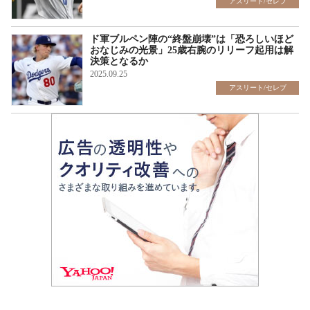
アスリート/セレブ
ド軍ブルペン陣の“終盤崩壊”は「恐ろしいほど
おなじみの光景」25歳右腕のリリーフ起用は解
決策となるか
2025.09.25
アスリート/セレブ