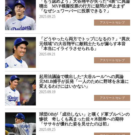
「もう認めよう」大谷翔平が失った“4票”に異論
噴出 MVP模擬投票の行方に疑問の声止まず
「なぜシュワーバーに投票できる？」
2025.09.25
アスリート/セレブ
「どうやったら両方でトップになるの？」“異次
元領域”の大谷翔平に敵戦士たちが漏らす本音
「本当にイライラさせられる」
2025.09.21
アスリート/セレブ
起用法議論で噴出した“大谷ルール”への異論
元MLB捕手が反発「一人のために野球を永遠に
変えるわけにはいかない」
2025.09.19
アスリート/セレブ
球団OBが「成功しない」と嘆くド軍ブルペンの
惨状 奇しくも高まった佐々木朗希への期待
「ササキが優れた姿を見せたのは初」
2025.09.25