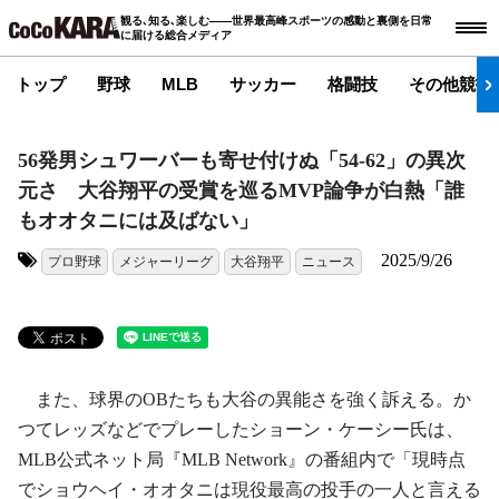
観る､知る､楽しむ――世界最高峰スポーツの感動と裏側を日常
に届ける総合メディア
トップ
野球
MLB
サッカー
格闘技
その他競技
56発男シュワーバーも寄せ付けぬ「54-62」の異次
元さ 大谷翔平の受賞を巡るMVP論争が白熱「誰
もオオタニには及ばない」
2025/9/26
プロ野球
メジャーリーグ
大谷翔平
ニュース
タグ:
また、球界のOBたちも大谷の異能さを強く訴える。か
つてレッズなどでプレーしたショーン・ケーシー氏は、
MLB公式ネット局『MLB Network』の番組内で「現時点
でショウヘイ・オオタニは現役最高の投手の一人と言える