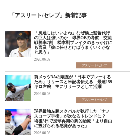
「アスリート/セレブ」新着記事
「風通しはいいよね」なぜ橋上監督代行
の巨人は強いのか 球界OBの考察 交流
戦勝率7割 松本剛ブレイクのきっかけに
も言及「彼に任せとけばうまくいくかな
と思う」
2026.06.09
アスリート/セレブ
前メッツ3Aの剛腕が「日本でプレーする
ため」リリースと米記者伝える 最速159
キロ左腕 主にリリーフとして活躍
2026.06.08
アスリート/セレブ
球界最強左腕スクバルが執行した「ナノ
スコープ手術」が次なるトレンドに？
術後3日で投球再開の劇的治療「より自由
に投げられる感覚があった」
2026.06.08