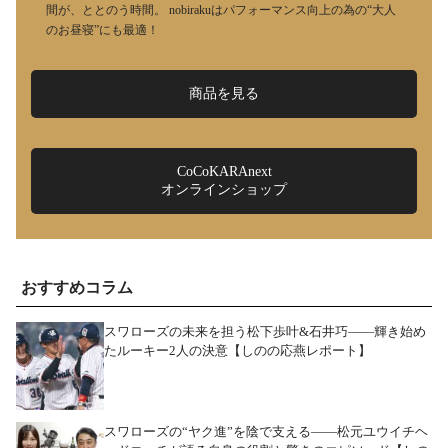
間が、ととのう時間。 nobirakuはパフォーマンス向上の為の“大人
のお昼寝”にも最適！
商品を見る
CoCoKARAnext
オンラインショップ
おすすめコラム
スワローズの未来を担う松下歩叶&石井巧――輝き始め
たルーキー2人の決意【しのの応燕レポート】
スワローズの“ヤク進”を陰で支える――松元ユウイチヘ