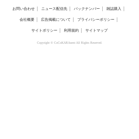
お問い合わせ
│
ニュース配信先
│
バックナンバー
│
雑誌購入
│
会社概要
│
広告掲載について
│
プライバシーポリシー
│
サイトポリシー
│
利用規約
│
サイトマップ
Copyright © CoCoKARAnext All Rights Reserved.