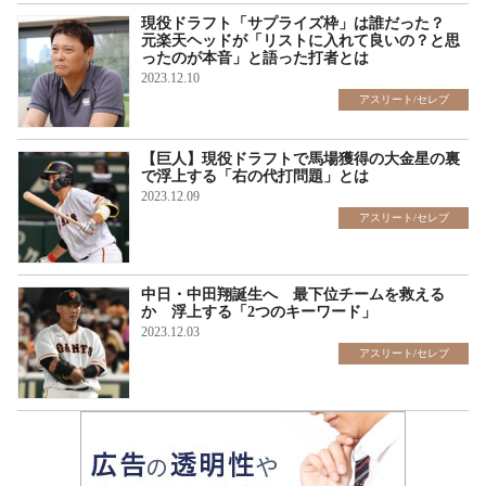
現役ドラフト「サプライズ枠」は誰だった？
元楽天ヘッドが「リストに入れて良いの？と思
ったのが本音」と語った打者とは
2023.12.10
アスリート/セレブ
【巨人】現役ドラフトで馬場獲得の大金星の裏
で浮上する「右の代打問題」とは
2023.12.09
アスリート/セレブ
中日・中田翔誕生へ 最下位チームを救える
か 浮上する「2つのキーワード」
2023.12.03
アスリート/セレブ