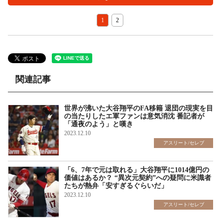
1
2
関連記事
世界が沸いた大谷翔平のFA移籍 退団の現実を目
の当たりしたエ軍ファンは意気消沈 番記者が
「通夜のよう」と嘆き
2023.12.10
アスリート/セレブ
「6、7年で元は取れる」大谷翔平に1014億円の
価値はあるか？ “異次元契約”への疑問に米識者
たちが熱弁「安すぎるぐらいだ」
2023.12.10
アスリート/セレブ