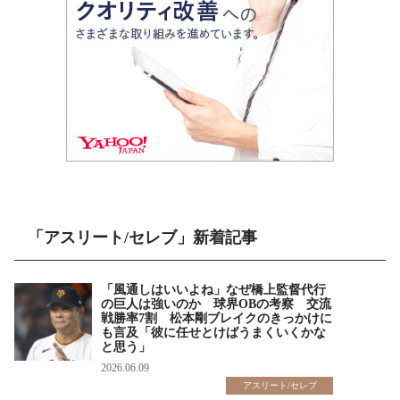
「アスリート/セレブ」新着記事
「風通しはいいよね」なぜ橋上監督代行
の巨人は強いのか 球界OBの考察 交流
戦勝率7割 松本剛ブレイクのきっかけに
も言及「彼に任せとけばうまくいくかな
と思う」
2026.06.09
アスリート/セレブ