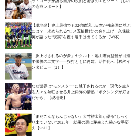
ッドコーチが語る自身の役割と驚きのエピソード【しの
の応燕レポート】
【現地発】史上最強でも32強敗退…日本が強豪国に並ぶ
には？ 求められる“ロス五輪世代”の突き上げ 久保建
英が語った“現実”を覆す選手は出てくるか【W杯】
「胴上げされるのが夢」ヤクルト・池山隆寛監督が目指
す優勝の二文字――投打ともに再建、活性化へ【独占イ
ンタビュー（2）】
なぜ世界は“モンスター”に魅了されるのか 現代を生き
る人々を熱狂させる井上尚弥の情熱「ボクシングが好き
だから」【現地発】
「まだこんなもんじゃない」大竹耕太郎が語る“しっく
り来ていない”2025年 結果の裏に芽生えた確かな手応
え【vol.1】