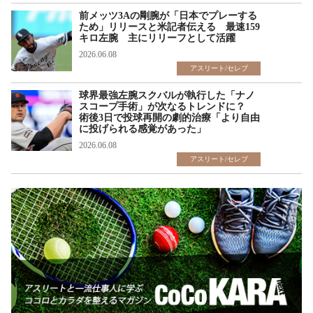
前メッツ3Aの剛腕が「日本でプレーする
ため」リリースと米記者伝える 最速159
キロ左腕 主にリリーフとして活躍
2026.06.08
アスリート/セレブ
球界最強左腕スクバルが執行した「ナノ
スコープ手術」が次なるトレンドに？
術後3日で投球再開の劇的治療「より自由
に投げられる感覚があった」
2026.06.08
アスリート/セレブ