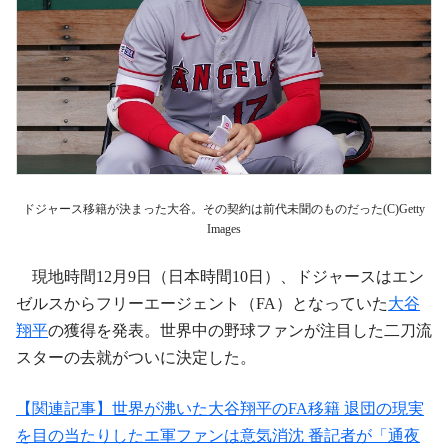
ドジャース移籍が決まった大谷。その契約は前代未聞のものだった(C)Getty
Images
現地時間12月9日（日本時間10日）、ドジャースはエン
ゼルスからフリーエージェント（FA）となっていた
大谷
翔平
の獲得を発表。世界中の野球ファンが注目した二刀流
スターの去就がついに決定した。
【関連記事】世界が沸いた大谷翔平のFA移籍 退団の現実
を目の当たりしたエ軍ファンは意気消沈 番記者が「通夜