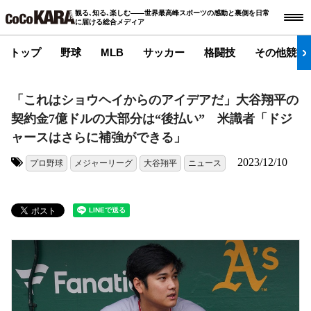
観る､知る､楽しむ――世界最高峰スポーツの感動と裏側を日常
に届ける総合メディア
トップ
野球
MLB
サッカー
格闘技
その他競技
「これはショウヘイからのアイデアだ」大谷翔平の
契約金7億ドルの大部分は“後払い” 米識者「ドジ
ャースはさらに補強ができる」
2023/12/10
プロ野球
メジャーリーグ
大谷翔平
ニュース
タグ: