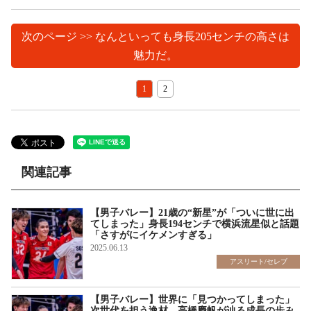
次のページ >> なんといっても身長205センチの高さは
魅力だ。
1
2
関連記事
【男子バレー】21歳の“新星”が「ついに世に出
てしまった」身長194センチで横浜流星似と話題
「さすがにイケメンすぎる」
2025.06.13
アスリート/セレブ
【男子バレー】世界に「見つかってしまった」
次世代を担う逸材 高橋慶帆が辿る成長の歩み