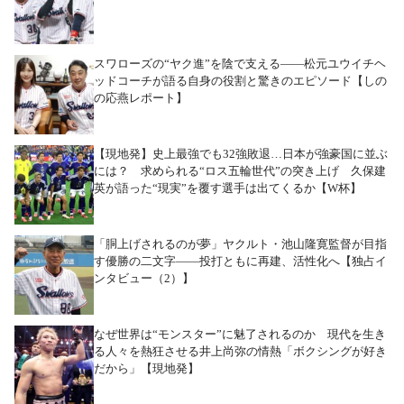
スワローズの“ヤク進”を陰で支える――松元ユウイチヘ
ッドコーチが語る自身の役割と驚きのエピソード【しの
の応燕レポート】
【現地発】史上最強でも32強敗退…日本が強豪国に並ぶ
には？ 求められる“ロス五輪世代”の突き上げ 久保建
英が語った“現実”を覆す選手は出てくるか【W杯】
「胴上げされるのが夢」ヤクルト・池山隆寛監督が目指
す優勝の二文字――投打ともに再建、活性化へ【独占イ
ンタビュー（2）】
なぜ世界は“モンスター”に魅了されるのか 現代を生き
る人々を熱狂させる井上尚弥の情熱「ボクシングが好き
だから」【現地発】