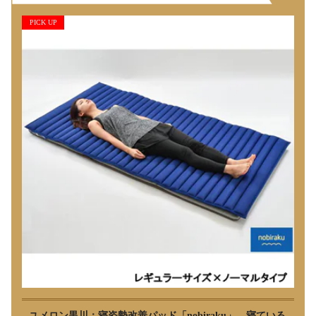
PICK UP
ユメロン黒川：寝姿勢改善パッド「nobiraku」 寝ている