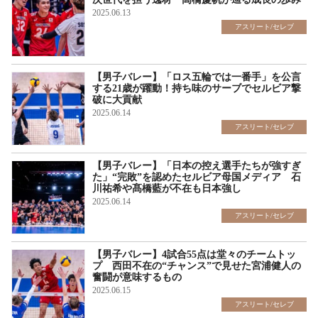
2025.06.13
アスリート/セレブ
【男子バレー】「ロス五輪では一番手」を公言
する21歳が躍動！持ち味のサーブでセルビア撃
破に大貢献
2025.06.14
アスリート/セレブ
【男子バレー】「日本の控え選手たちが強すぎ
た」“完敗”を認めたセルビア母国メディア 石
川祐希や髙橋藍が不在も日本強し
2025.06.14
アスリート/セレブ
【男子バレー】4試合55点は堂々のチームトッ
プ 西田不在の“チャンス”で見せた宮浦健人の
奮闘が意味するもの
2025.06.15
アスリート/セレブ