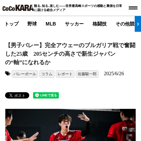
観る､知る､楽しむ――世界最高峰スポーツの感動と裏側を日常
に届ける総合メディア
トップ
野球
MLB
サッカー
格闘技
その他競技
【男子バレー】完全アウェーのブルガリア戦で奮闘
した25歳 205センチの高さで新生ジャパン
の“軸”になれるか
2025/6/26
バレーボール
コラム
レポート
佐藤駿一郎
タグ: