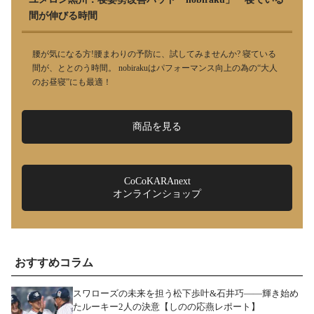
間が伸びる時間
腰が気になる方!腰まわりの予防に、試してみませんか? 寝ている
間が、ととのう時間。 nobirakuはパフォーマンス向上の為の“大人
のお昼寝”にも最適！
商品を見る
CoCoKARAnext
オンラインショップ
おすすめコラム
スワローズの未来を担う松下歩叶&石井巧――輝き始め
たルーキー2人の決意【しのの応燕レポート】