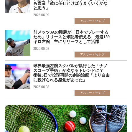
も言及「彼に任せとけばうまくいくかな
と思う」
2026.06.09
アスリート/セレブ
前メッツ3Aの剛腕が「日本でプレーする
ため」リリースと米記者伝える 最速159
キロ左腕 主にリリーフとして活躍
2026.06.08
アスリート/セレブ
球界最強左腕スクバルが執行した「ナノ
スコープ手術」が次なるトレンドに？
術後3日で投球再開の劇的治療「より自由
に投げられる感覚があった」
2026.06.08
アスリート/セレブ