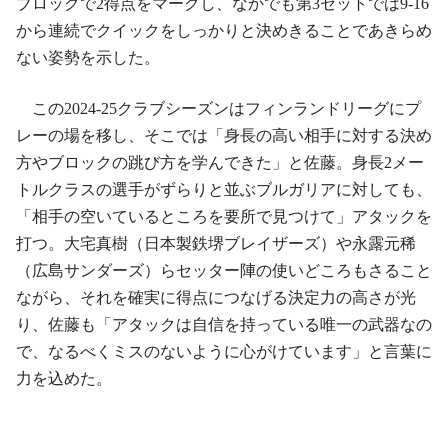
ブロックで2得点をマークし、なかでも第3セットでは9-16
から連続でクイックをしっかりと決めきることであきらめ
ない姿勢を示した。
この2024-25クラブシーズンはフィンランドリーグにプ
レーの場を移し、そこでは「身長の高い相手に対する決め
方やブロックの跳び方を学んできた」と佐藤。身長2メー
トルクラスの選手がずらりと並ぶブルガリアに対しても、
「相手の空いているところを要所で見つけて」アタックを
打つ。大宅真樹（日本製鉄堺ブレイザーズ）や永露元稀
（広島サンダーズ）らセッター陣の使いどころもさること
ながら、それを確実に得点につなげる決定力の高さが光
り、佐藤も「アタックは自信を持っている唯一の武器なの
で、なるべくミスのないように心がけています」と言葉に
力を込めた。