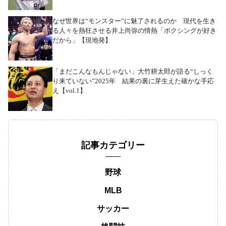
なぜ世界は“モンスター”に魅了されるのか 現代を生き
る人々を熱狂させる井上尚弥の情熱「ボクシングが好き
だから」【現地発】
「まだこんなもんじゃない」大竹耕太郎が語る“しっく
り来ていない”2025年 結果の裏に芽生えた確かな手応
え【vol.1】
記事カテゴリー
野球
MLB
サッカー