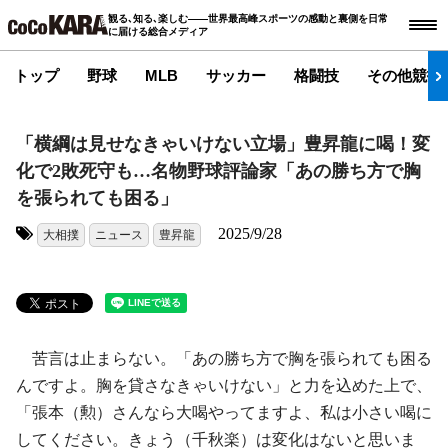
観る､知る､楽しむ――世界最高峰スポーツの感動と裏側を日常
に届ける総合メディア
トップ
野球
MLB
サッカー
格闘技
その他競技
「横綱は見せなきゃいけない立場」豊昇龍に喝！変
化で2敗死守も…名物野球評論家「あの勝ち方で胸
を張られても困る」
2025/9/28
大相撲
ニュース
豊昇龍
タグ:
苦言は止まらない。「あの勝ち方で胸を張られても困る
んですよ。胸を貸さなきゃいけない」と力を込めた上で、
「張本（勲）さんなら大喝やってますよ、私は小さい喝に
してください。きょう（千秋楽）は変化はないと思いま