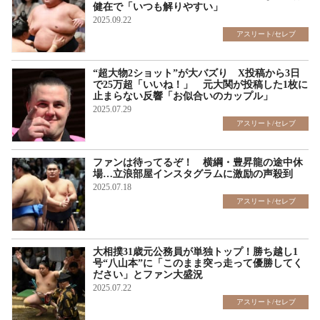
健在で「いつも解りやすい」
2025.09.22
アスリート/セレブ
“超大物2ショット”が大バズり X投稿から3日
で25万超「いいね！」 元大関が投稿した1枚に
止まらない反響「お似合いのカップル」
2025.07.29
アスリート/セレブ
ファンは待ってるぞ！ 横綱・豊昇龍の途中休
場…立浪部屋インスタグラムに激励の声殺到
2025.07.18
アスリート/セレブ
大相撲31歳元公務員が単独トップ！勝ち越し1
号“八山本”に「このまま突っ走って優勝してく
ださい」とファン大盛況
2025.07.22
アスリート/セレブ