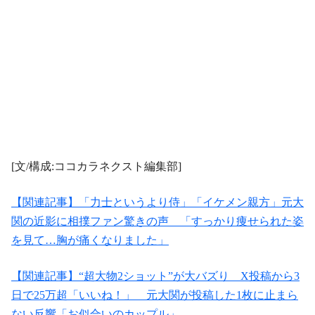
[文/構成:ココカラネクスト編集部]
【関連記事】「力士というより侍」「イケメン親方」元大
関の近影に相撲ファン驚きの声 「すっかり痩せられた姿
を見て…胸が痛くなりました」
【関連記事】“超大物2ショット”が大バズり X投稿から3
日で25万超「いいね！」 元大関が投稿した1枚に止まら
ない反響「お似合いのカップル」