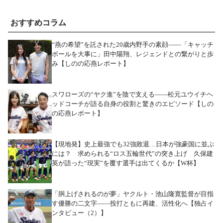
おすすめコラム
“燕の希望”を託された20歳内野手の素顔――「キャッチ
ボールを大事に」田中陽翔、レジェンドとの繋がりと歩
み【しのの応燕レポート】
スワローズの“ヤク進”を陰で支える――松元ユウイチヘ
ッドコーチが語る自身の役割と驚きのエピソード【しの
の応燕レポート】
【現地発】史上最強でも32強敗退…日本が強豪国に並ぶ
には？ 求められる“ロス五輪世代”の突き上げ 久保建
英が語った“現実”を覆す選手は出てくるか【W杯】
「胴上げされるのが夢」ヤクルト・池山隆寛監督が目指
す優勝の二文字――投打ともに再建、活性化へ【独占イ
ンタビュー（2）】