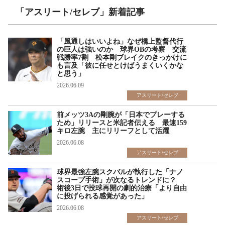
「アスリート/セレブ」新着記事
「風通しはいいよね」なぜ橋上監督代行
の巨人は強いのか 球界OBの考察 交流
戦勝率7割 松本剛ブレイクのきっかけに
も言及「彼に任せとけばうまくいくかな
と思う」
2026.06.09
アスリート/セレブ
前メッツ3Aの剛腕が「日本でプレーする
ため」リリースと米記者伝える 最速159
キロ左腕 主にリリーフとして活躍
2026.06.08
アスリート/セレブ
球界最強左腕スクバルが執行した「ナノ
スコープ手術」が次なるトレンドに？
術後3日で投球再開の劇的治療「より自由
に投げられる感覚があった」
2026.06.08
アスリート/セレブ