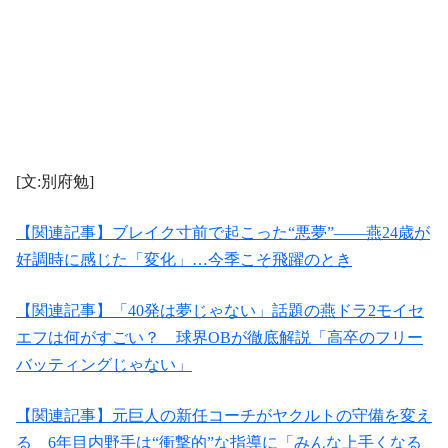
[文:別府勉]
【関連記事】ブレイク寸前で起こった“悪夢”――燕24歳が
好調時に感じた「変化」…今季こそ飛躍のとき
【関連記事】「40発は夢じゃない」話題の燕ドラ2モイセ
エフは何がすごい？ 球界OBが徹底解説「高卒のフリー
バッティングじゃない」
【関連記事】元巨人の新任コーチがヤクルトの守備を変え
る 6年目内野手は“衝撃的”な指導に「みんな上手くなる