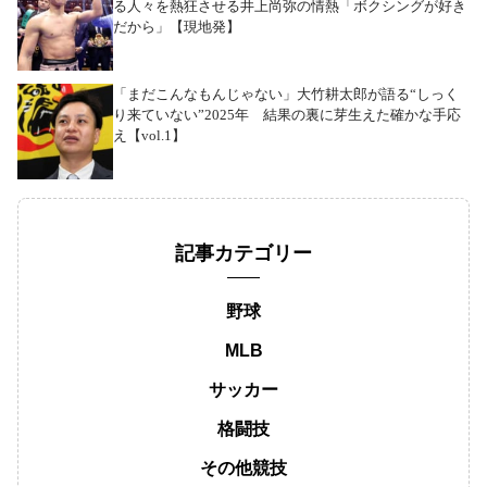
る人々を熱狂させる井上尚弥の情熱「ボクシングが好き
だから」【現地発】
「まだこんなもんじゃない」大竹耕太郎が語る“しっく
り来ていない”2025年 結果の裏に芽生えた確かな手応
え【vol.1】
記事カテゴリー
野球
MLB
サッカー
格闘技
その他競技