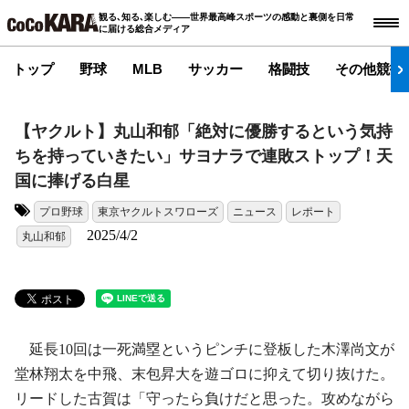
観る､知る､楽しむ――世界最高峰スポーツの感動と裏側を日常
に届ける総合メディア
トップ
野球
MLB
サッカー
格闘技
その他競技
【ヤクルト】丸山和郁「絶対に優勝するという気持
ちを持っていきたい」サヨナラで連敗ストップ！天
国に捧げる白星
プロ野球
東京ヤクルトスワローズ
ニュース
レポート
タグ:
2025/4/2
丸山和郁
延長10回は一死満塁というピンチに登板した木澤尚文が
堂林翔太を中飛、末包昇大を遊ゴロに抑えて切り抜けた。
リードした古賀は「守ったら負けだと思った。攻めながら