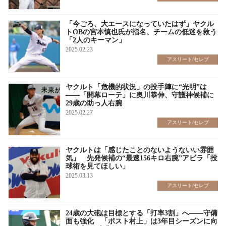
「今ごろ、大エースになっていたはず」ヤクル
トOBの宮本慎也氏が指名、チームの低迷を救う
「2人のキーマン」
2025.02.23
アスリート/セレブ
ヤクルト「危機的状況」の投手陣に“光明”は
――「開幕ローテ」に奥川恭伸、守護神候補に
29歳の助っ人右腕
2025.02.27
アスリート/セレブ
ヤクルトは「感じたことのないようないい雰囲
気」 先発候補の“最速156キロ右腕”アビラ「投
球術を見てほしい」
2025.03.13
アスリート/セレブ
24歳の大砲は目標とする「打率3割」へ――守備
面も強化 「ポスト村上」は3年目シーズンに向