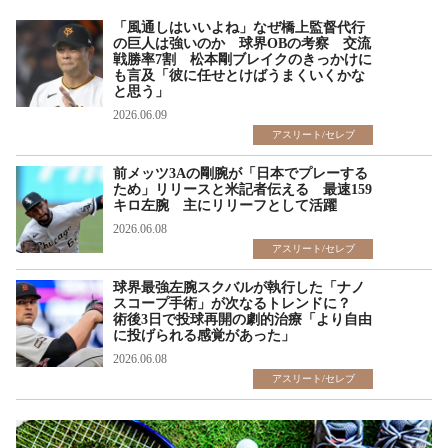
「風通しはいいよね」なぜ橋上監督代行
の巨人は強いのか 球界OBの考察 交流
戦勝率7割 松本剛ブレイクのきっかけに
も言及「彼に任せとけばうまくいくかな
と思う」
2026.06.09
アスリート/セレブ
前メッツ3Aの剛腕が「日本でプレーする
ため」リリースと米記者伝える 最速159
キロ左腕 主にリリーフとして活躍
2026.06.08
アスリート/セレブ
球界最強左腕スクバルが執行した「ナノ
スコープ手術」が次なるトレンドに？
術後3日で投球再開の劇的治療「より自由
に投げられる感覚があった」
2026.06.08
アスリート/セレブ