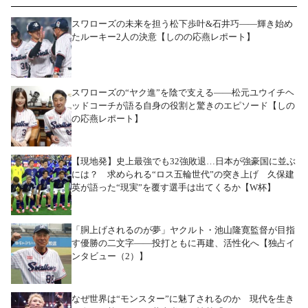
スワローズの未来を担う松下歩叶&石井巧――輝き始め
たルーキー2人の決意【しのの応燕レポート】
スワローズの“ヤク進”を陰で支える――松元ユウイチヘ
ッドコーチが語る自身の役割と驚きのエピソード【しの
の応燕レポート】
【現地発】史上最強でも32強敗退…日本が強豪国に並ぶ
には？ 求められる“ロス五輪世代”の突き上げ 久保建
英が語った“現実”を覆す選手は出てくるか【W杯】
「胴上げされるのが夢」ヤクルト・池山隆寛監督が目指
す優勝の二文字――投打ともに再建、活性化へ【独占イ
ンタビュー（2）】
なぜ世界は“モンスター”に魅了されるのか 現代を生き