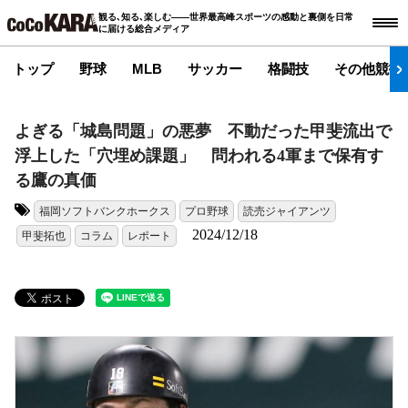
観る､知る､楽しむ――世界最高峰スポーツの感動と裏側を日常
に届ける総合メディア
トップ
野球
MLB
サッカー
格闘技
その他競技
よぎる「城島問題」の悪夢 不動だった甲斐流出で
浮上した「穴埋め課題」 問われる4軍まで保有す
る鷹の真価
福岡ソフトバンクホークス
プロ野球
読売ジャイアンツ
タグ:
2024/12/18
甲斐拓也
コラム
レポート