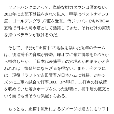
ソフトバンクにとって、単純な戦力ダウンは否めない。
2013年に支配下登録をされて以来、甲斐はベストナイン3
度、ゴールデングラブ7度を受賞。侍ジャパンでもWBCや
五輪で日本の司令塔として活躍してきた。それだけの実績
を持つベテランが抜けるのだ。
そして、甲斐が“正捕手”の地位を築いた近年のチーム
は、後進捕手の育成が停滞。昨オフに嶺井博希をDeNAか
ら補強したが、「日本代表捕手」の穴埋めが務まるかと言
われれば、懐疑的にならざるを得ない。また、今オフに
は、現役ドラフトで吉田賢吾が日本ハムに移籍。24年シー
ズンに二軍79試合で打率.303、3本塁打、33打点の好成績
を収めていた若きホープを失った影響は、捕手層の拡充と
いう面でも出そうな気配すらある。
もっとも、正捕手流出によるダメージは過去にもソフト