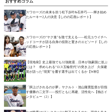
おすすめコラム
スワローズの未来を担う松下歩叶&石井巧――輝き始め
たルーキー2人の決意【しのの応燕レポート】
スワローズの“ヤク進”を陰で支える――松元ユウイチヘ
ッドコーチが語る自身の役割と驚きのエピソード【しの
の応燕レポート】
【現地発】史上最強でも32強敗退…日本が強豪国に並ぶ
には？ 求められる“ロス五輪世代”の突き上げ 久保建
英が語った“現実”を覆す選手は出てくるか【W杯】
「胴上げされるのが夢」ヤクルト・池山隆寛監督が目指
す優勝の二文字――投打ともに再建、活性化へ【独占イ
ンタビュー（2）】