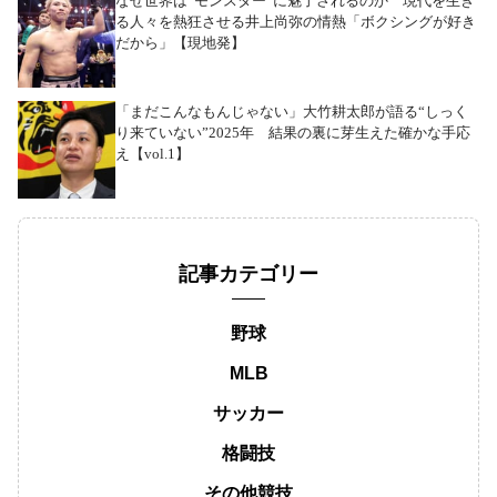
なぜ世界は“モンスター”に魅了されるのか 現代を生き
る人々を熱狂させる井上尚弥の情熱「ボクシングが好き
だから」【現地発】
「まだこんなもんじゃない」大竹耕太郎が語る“しっく
り来ていない”2025年 結果の裏に芽生えた確かな手応
え【vol.1】
記事カテゴリー
野球
MLB
サッカー
格闘技
その他競技