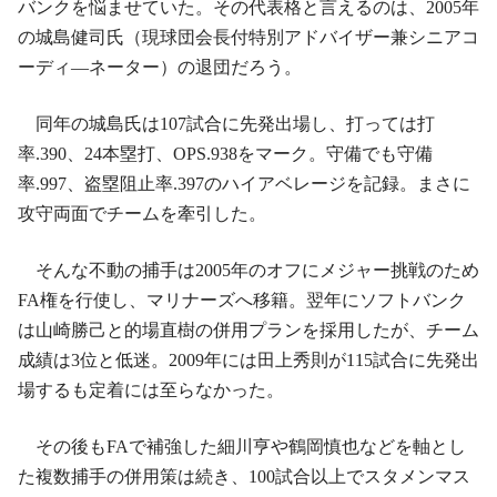
バンクを悩ませていた。その代表格と言えるのは、2005年
の城島健司氏（現球団会長付特別アドバイザー兼シニアコ
ーディ―ネーター）の退団だろう。
同年の城島氏は107試合に先発出場し、打っては打
率.390、24本塁打、OPS.938をマーク。守備でも守備
率.997、盗塁阻止率.397のハイアベレージを記録。まさに
攻守両面でチームを牽引した。
そんな不動の捕手は2005年のオフにメジャー挑戦のため
FA権を行使し、マリナーズへ移籍。翌年にソフトバンク
は山崎勝己と的場直樹の併用プランを採用したが、チーム
成績は3位と低迷。2009年には田上秀則が115試合に先発出
場するも定着には至らなかった。
その後もFAで補強した細川亨や鶴岡慎也などを軸とし
た複数捕手の併用策は続き、100試合以上でスタメンマス