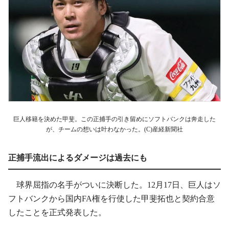
巨人移籍を決めた甲斐。この正捕手の引き留めにソフトバンクは奔走した
が、チームの想いは叶わなかった。(C)産経新聞社
正捕手流出によるダメージは過去にも
球界屈指の名手がついに決断した。12月17日、巨人はソ
フトバンクから国内FA権を行使した甲斐拓也と契約合意
したことを正式発表した。