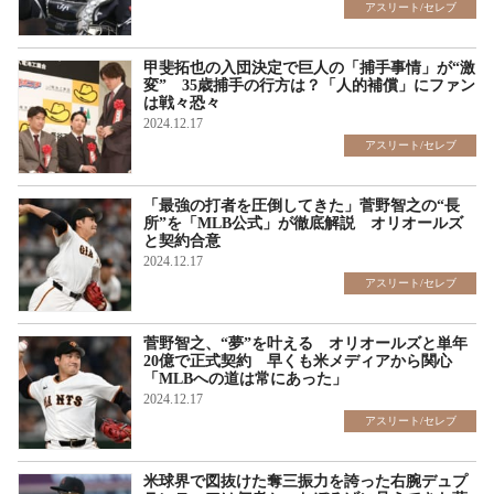
アスリート/セレブ
甲斐拓也の入団決定で巨人の「捕手事情」が“激
変” 35歳捕手の行方は？「人的補償」にファン
は戦々恐々
2024.12.17
アスリート/セレブ
「最強の打者を圧倒してきた」菅野智之の“長
所”を「MLB公式」が徹底解説 オリオールズ
と契約合意
2024.12.17
アスリート/セレブ
菅野智之、“夢”を叶える オリオールズと単年
20億で正式契約 早くも米メディアから関心
「MLBへの道は常にあった」
2024.12.17
アスリート/セレブ
米球界で図抜けた奪三振力を誇った右腕デュプ