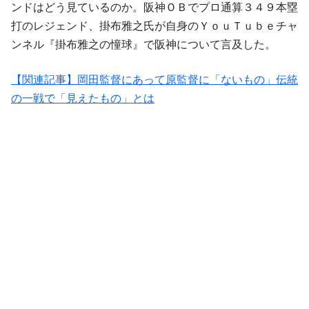
ンドはどう見ているのか。阪神ＯＢでプロ通算３４９本塁
打のレジェンド、掛布雅之氏が自身のＹｏｕＴｕｂｅチャ
ンネル『掛布雅之の憧球』で阪神について言及した。
【関連記事】岡田監督にあって原監督に「ないもの」伝統
の一戦で「見えたもの」とは