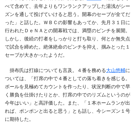
べて含めて、去年よりもワンランクアップした湯浅がシー
ズンを通して投げていけると思う。開幕のセーブが全てだ
った」と話した。ＷＢＣの影響もあってか、先月３１日に
行われたＤｅＮＡとの開幕戦では、満塁のピンチを展開。
しかし、後続の打者をしっかりと打ち取り、何とか無失点
で試合を締めた。絶体絶命のピンチを抑え、掴みとった１
セーブが大きかったようだ。
掛布氏は打線についても言及。４番を務める
大山悠輔
に
ついては、「打席の中で４番としての落ち着きを感じる。
ボールを見極めてカウントを作ったり、状況判断の中で早
く勝負を仕掛けたりとか、打席の中でのリズムというのが
今年はいい」と高評価した。また、「１本ホームランが出
れば、ポンポンと出ると思う」とも話し、今シーズン１号
に期待した。