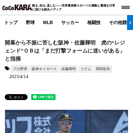
観る､知る､楽しむ――世界最高峰スポーツの感動と裏側を日常
に届ける総合メディア
トップ
野球
MLB
サッカー
格闘技
その他競技
開幕から不振に苦しむ阪神・佐藤輝明 虎の“レジ
ェンド”ＯＢは「まだ打撃フォームに迷いがある」
と指摘
プロ野球
阪神タイガース
佐藤輝明
コラム
岡田彰布
タグ:
2023/4/14