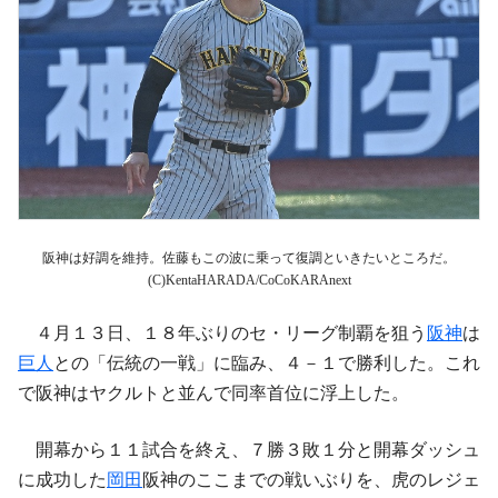
阪神は好調を維持。佐藤もこの波に乗って復調といきたいところだ。
(C)KentaHARADA/CoCoKARAnext
４月１３日、１８年ぶりのセ・リーグ制覇を狙う
阪神
は
巨人
との「伝統の一戦」に臨み、４－１で勝利した。これ
で阪神はヤクルトと並んで同率首位に浮上した。
開幕から１１試合を終え、７勝３敗１分と開幕ダッシュ
に成功した
岡田
阪神のここまでの戦いぶりを、虎のレジェ