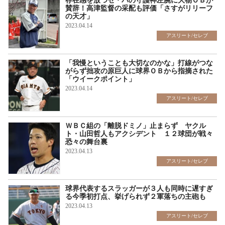
存在感を放つセ・パの守護神左腕に大物ＯＢが
賛辞！高津監督の采配も評価「さすがリリーフ
の天才」
2023.04.14
アスリート/セレブ
「我慢ということも大切なのかな」打線がつな
がらず拙攻の原巨人に球界ＯＢから指摘された
「ウイークポイント」
2023.04.14
アスリート/セレブ
ＷＢＣ組の「離脱ドミノ」止まらず ヤクル
ト・山田哲人もアクシデント １２球団が戦々
恐々の舞台裏
2023.04.13
アスリート/セレブ
球界代表するスラッガーが３人も同時に遅すぎ
る今季初打点、挙げられず２軍落ちの主砲も
2023.04.13
アスリート/セレブ