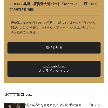
ユメロン黒川：寝姿勢改善パッド「nobiraku」 寝ている
間が伸びる時間
腰が気になる方!腰まわりの予防に、試してみませんか? 寝ている
間が、ととのう時間。 nobirakuはパフォーマンス向上の為の“大人
のお昼寝”にも最適！
商品を見る
CoCoKARAnext
オンラインショップ
おすすめコラム
“燕の希望”を託された20歳内野手の素顔――「キャッチ