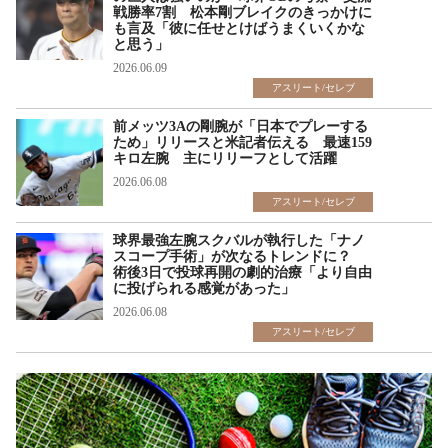
戦勝率7割 松本剛ブレイクのきっかけに
も言及「彼に任せとけばうまくいくかな
と思う」
2026.06.09
アスリート/セレブ
前メッツ3Aの剛腕が「日本でプレーする
ため」リリースと米記者伝える 最速159
キロ左腕 主にリリーフとして活躍
2026.06.08
アスリート/セレブ
球界最強左腕スクバルが執行した「ナノ
スコープ手術」が次なるトレンドに？
術後3日で投球再開の劇的治療「より自由
に投げられる感覚があった」
2026.06.08
アスリート/セレブ