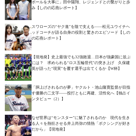
ボールを大事に」田中陽翔、レジェンドとの繋がりと歩
み【しのの応燕レポート】
スワローズの“ヤク進”を陰で支える――松元ユウイチヘ
ッドコーチが語る自身の役割と驚きのエピソード【しの
の応燕レポート】
【現地発】史上最強でも32強敗退…日本が強豪国に並ぶ
には？ 求められる“ロス五輪世代”の突き上げ 久保建
英が語った“現実”を覆す選手は出てくるか【W杯】
「胴上げされるのが夢」ヤクルト・池山隆寛監督が目指
す優勝の二文字――投打ともに再建、活性化へ【独占イ
ンタビュー（2）】
なぜ世界は“モンスター”に魅了されるのか 現代を生き
る人々を熱狂させる井上尚弥の情熱「ボクシングが好き
だから」【現地発】