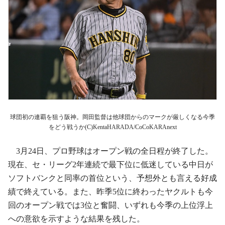
球団初の連覇を狙う阪神。岡田監督は他球団からのマークが厳しくなる今季
をどう戦うか(C)KentaHARADA/CoCoKARAnext
3月24日、プロ野球はオープン戦の全日程が終了した。
現在、セ・リーグ2年連続で最下位に低迷している中日が
ソフトバンクと同率の首位という、予想外とも言える好成
績で終えている。また、昨季5位に終わったヤクルトも今
回のオープン戦では3位と奮闘、いずれも今季の上位浮上
への意欲を示すような結果を残した。