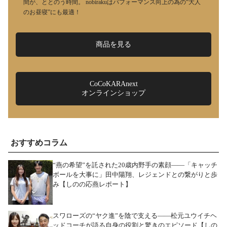
間が、ととのう時間。 nobirakuはパフォーマンス向上の為の“大人
のお昼寝”にも最適！
商品を見る
CoCoKARAnext
オンラインショップ
おすすめコラム
“燕の希望”を託された20歳内野手の素顔――「キャッチ
ボールを大事に」田中陽翔、レジェンドとの繋がりと歩
み【しのの応燕レポート】
スワローズの“ヤク進”を陰で支える――松元ユウイチヘ
ッドコーチが語る自身の役割と驚きのエピソード【しの