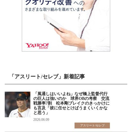
「アスリート/セレブ」新着記事
「風通しはいいよね」なぜ橋上監督代行
の巨人は強いのか 球界OBの考察 交流
戦勝率7割 松本剛ブレイクのきっかけに
も言及「彼に任せとけばうまくいくかな
と思う」
2026.06.09
アスリート/セレブ