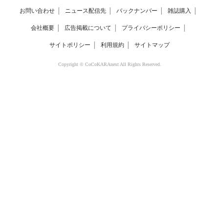
お問い合わせ
│
ニュース配信先
│
バックナンバー
│
雑誌購入
│
会社概要
│
広告掲載について
│
プライバシーポリシー
│
サイトポリシー
│
利用規約
│
サイトマップ
Copyright © CoCoKARAnext All Rights Reserved.