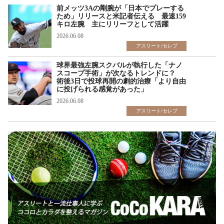
前メッツ3Aの剛腕が「日本でプレーする
ため」リリースと米記者伝える 最速159
キロ左腕 主にリリーフとして活躍
2026.06.08
アスリート/セレブ
球界最強左腕スクバルが執行した「ナノ
スコープ手術」が次なるトレンドに？
術後3日で投球再開の劇的治療「より自由
に投げられる感覚があった」
2026.06.08
アスリート/セレブ