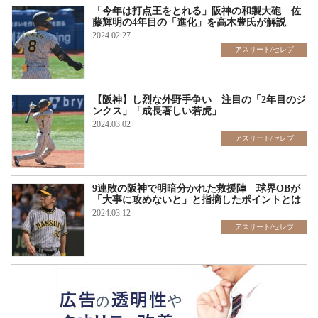
「今年は打点王をとれる」阪神の和製大砲 佐
藤輝明の4年目の「進化」を高木豊氏が解説
2024.02.27
アスリート/セレブ
【阪神】し烈な外野手争い 注目の「2年目のジ
ンクス」「成長著しい若虎」
2024.03.02
アスリート/セレブ
9連敗の阪神で明暗分かれた救援陣 球界OBが
「大事に攻めないと」と指摘したポイントとは
2024.03.12
アスリート/セレブ