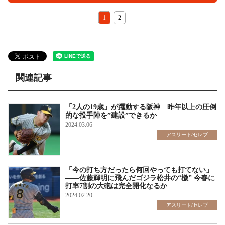
1
2
関連記事
「2人の19歳」が躍動する阪神 昨年以上の圧倒
的な投手陣を”建設”できるか
2024.03.06
アスリート/セレブ
「今の打ち方だったら何回やっても打てない」
――佐藤輝明に飛んだゴジラ松井の“檄” 今春に
打率7割の大砲は完全開化なるか
2024.02.20
アスリート/セレブ