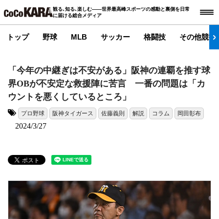
観る､知る､楽しむ――世界最高峰スポーツの感動と裏側を日常
に届ける総合メディア
トップ
野球
MLB
サッカー
格闘技
その他競技
「今年の中継ぎは不安がある」阪神の連覇を推す球
界OBが不安定な救援陣に苦言 一番の問題は「カ
ウントを悪くしているところ」
プロ野球
阪神タイガース
佐藤義則
解説
コラム
岡田彰布
タグ:
2024/3/27