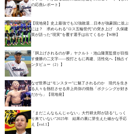
の応燕レポート】
【現地発】史上最強でも32強敗退…日本が強豪国に並ぶ
には？ 求められる“ロス五輪世代”の突き上げ 久保建
英が語った“現実”を覆す選手は出てくるか【W杯】
「胴上げされるのが夢」ヤクルト・池山隆寛監督が目指
す優勝の二文字――投打ともに再建、活性化へ【独占イ
ンタビュー（2）】
なぜ世界は“モンスター”に魅了されるのか 現代を生き
る人々を熱狂させる井上尚弥の情熱「ボクシングが好き
だから」【現地発】
「まだこんなもんじゃない」大竹耕太郎が語る“しっく
り来ていない”2025年 結果の裏に芽生えた確かな手応
え【vol.1】