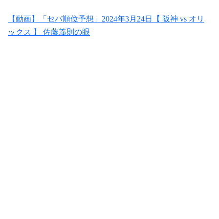
【動画】「セパ順位予想」2024年3月24日【 阪神 vs オリ
ックス 】 佐藤義則の眼