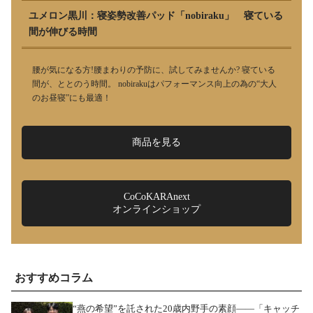
ユメロン黒川：寝姿勢改善パッド「nobiraku」 寝ている
間が伸びる時間
腰が気になる方!腰まわりの予防に、試してみませんか? 寝ている
間が、ととのう時間。 nobirakuはパフォーマンス向上の為の“大人
のお昼寝”にも最適！
商品を見る
CoCoKARAnext
オンラインショップ
おすすめコラム
“燕の希望”を託された20歳内野手の素顔――「キャッチ