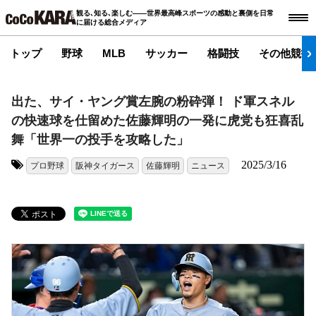
観る､知る､楽しむ――世界最高峰スポーツの感動と裏側を日常
に届ける総合メディア
トップ
野球
MLB
サッカー
格闘技
その他競技
出た、サイ・ヤング賞左腕の粉砕弾！ ド軍スネル
の快速球を仕留めた佐藤輝明の一発に虎党も狂喜乱
舞「世界一の投手を攻略した」
2025/3/16
プロ野球
阪神タイガース
佐藤輝明
ニュース
タグ: