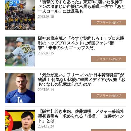
「衝撃的ですらあった」東京Dに響いた阪神フ
ァンの凄まじい声援に米局も感嘆 一方で「あと
一人コール」には反発も
2025.03.16
アスリート/セレブ
阪神20歳左腕と「今すぐ契約しろ！」プロ未勝
利のトッププロスペクトに米国ファン“衝
撃”「未来のシカゴ・カブスだ」
2025.03.15
アスリート/セレブ
「気分が悪い」フリーマンの“日本賛辞発言”が
物議！ 何気ない比較に韓国メディアが反発「お
もてなしの記憶は忘れたのか」
2025.03.14
アスリート/セレブ
【阪神】若き主砲、佐藤輝明 メジャー移籍希
望初表明も 求められる「指標」「改善ポイン
ト」とは
2024.12.24