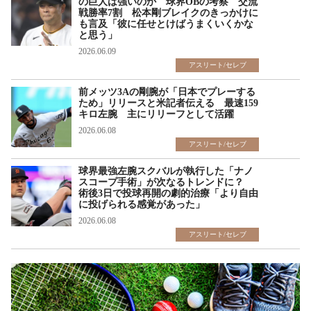
の巨人は強いのか 球界OBの考察 交流
戦勝率7割 松本剛ブレイクのきっかけに
も言及「彼に任せとけばうまくいくかな
と思う」
2026.06.09
アスリート/セレブ
前メッツ3Aの剛腕が「日本でプレーする
ため」リリースと米記者伝える 最速159
キロ左腕 主にリリーフとして活躍
2026.06.08
アスリート/セレブ
球界最強左腕スクバルが執行した「ナノ
スコープ手術」が次なるトレンドに？
術後3日で投球再開の劇的治療「より自由
に投げられる感覚があった」
2026.06.08
アスリート/セレブ