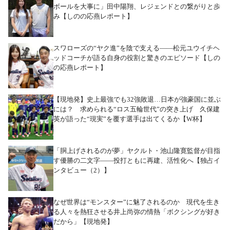
ボールを大事に」田中陽翔、レジェンドとの繋がりと歩
み【しのの応燕レポート】
スワローズの“ヤク進”を陰で支える――松元ユウイチヘ
ッドコーチが語る自身の役割と驚きのエピソード【しの
の応燕レポート】
【現地発】史上最強でも32強敗退…日本が強豪国に並ぶ
には？ 求められる“ロス五輪世代”の突き上げ 久保建
英が語った“現実”を覆す選手は出てくるか【W杯】
「胴上げされるのが夢」ヤクルト・池山隆寛監督が目指
す優勝の二文字――投打ともに再建、活性化へ【独占イ
ンタビュー（2）】
なぜ世界は“モンスター”に魅了されるのか 現代を生き
る人々を熱狂させる井上尚弥の情熱「ボクシングが好き
だから」【現地発】