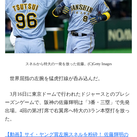
スネルから特大の一発を放った佐藤。(C)Getty Images
世界屈指の左腕を猛虎打線が呑み込んだ。
3月16日に東京ドームで行われたドジャースとのプレシ
ーズンゲームで、阪神の佐藤輝明は「3番・三塁」で先発
出場。4回の第2打席で右翼席へ特大の3ラン本塁打を放っ
た。
【動画】サイ・ヤング賞左腕スネルを粉砕！ 佐藤輝明の