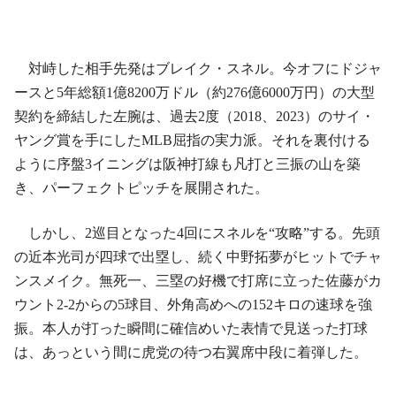
対峙した相手先発はブレイク・スネル。今オフにドジャ
ースと5年総額1億8200万ドル（約276億6000万円）の大型
契約を締結した左腕は、過去2度（2018、2023）のサイ・
ヤング賞を手にしたMLB屈指の実力派。それを裏付ける
ように序盤3イニングは阪神打線も凡打と三振の山を築
き、パーフェクトピッチを展開された。
しかし、2巡目となった4回にスネルを“攻略”する。先頭
の近本光司が四球で出塁し、続く中野拓夢がヒットでチャ
ンスメイク。無死一、三塁の好機で打席に立った佐藤がカ
ウント2-2からの5球目、外角高めへの152キロの速球を強
振。本人が打った瞬間に確信めいた表情で見送った打球
は、あっという間に虎党の待つ右翼席中段に着弾した。