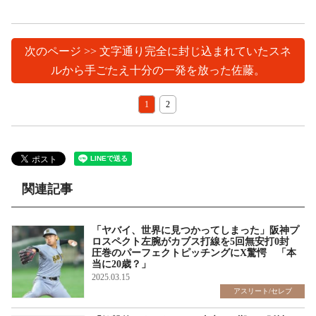
次のページ >> 文字通り完全に封じ込まれていたスネ
ルから手ごたえ十分の一発を放った佐藤。
1
2
関連記事
「ヤバイ、世界に見つかってしまった」阪神プ
ロスペクト左腕がカブス打線を5回無安打0封
圧巻のパーフェクトピッチングにX驚愕 「本
当に20歳？」
2025.03.15
アスリート/セレブ