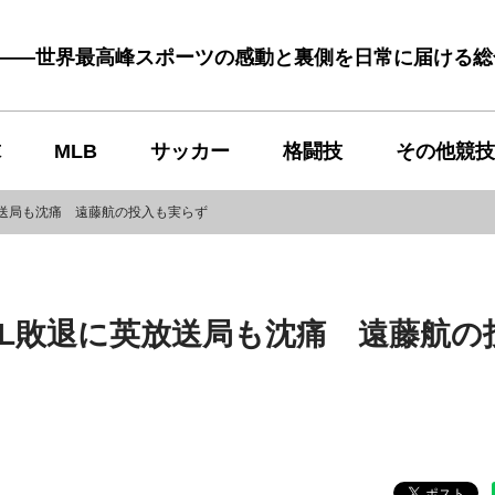
む――世界最高峰スポーツの感動と裏側を日常に届ける
球
MLB
サッカー
格闘技
その他競技
送局も沈痛 遠藤航の投入も実らず
L敗退に英放送局も沈痛 遠藤航の