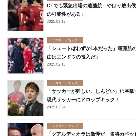
CLでも緊急出場の遠藤航 やはり放出
の可能性がある」
2025.03.12
アスリート/セレブ
「シュートはわずか1本だった」遠藤航
由はエンドウの投入だ」
2025.02.18
アスリート/セレブ
「サッカーが難しい、しんどい」柿谷曜
現代サッカーにドロップキック！
2025.02.24
アスリート/セレブ
「グアルディオラは傲慢だ」名将カペッ