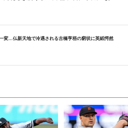
で一変…仏新天地で冷遇される古橋亨梧の窮状に英紙愕然