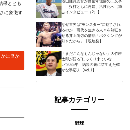
池山隆寛監督が目指す優勝の二文字
結果ととも
――投打ともに再建、活性化へ【独
占インタビュー（2）】
さに象徴す
なぜ世界は“モンスター”に魅了され
るのか 現代を生きる人々を熱狂さ
せる井上尚弥の情熱「ボクシングが
好きだから」【現地発】
「まだこんなもんじゃない」大竹耕
るかに良か
太郎が語る“しっくり来ていな
い”2025年 結果の裏に芽生えた確
かな手応え【vol.1】
記事カテゴリー
野球