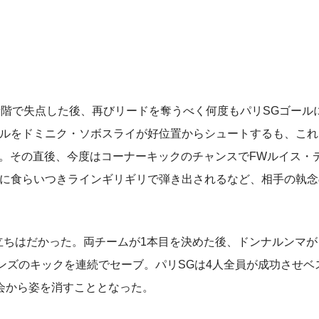
階で失点した後、再びリードを奪うべく何度もパリSGゴール
ールをドミニク・ソボスライが好位置からシュートするも、これ
ず。その直後、今度はコーナーキックのチャンスでFWルイス・
ルに食らいつきラインギリギリで弾き出されるなど、相手の執念
立ちはだかった。両チームが1本目を決めた後、ドンナルンマが
ンズのキックを連続でセーブ。パリSGは4人全員が成功させベ
会から姿を消すこととなった。