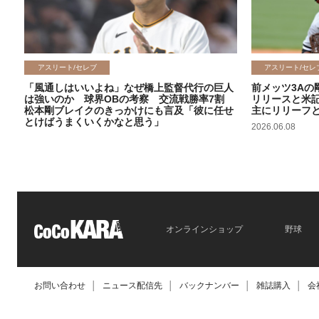
アスリート/セレブ
アスリート/セレ
「風通しはいいよね」なぜ橋上監督代行の巨人
前メッツ3Aの
は強いのか 球界OBの考察 交流戦勝率7割
リリースと米
松本剛ブレイクのきっかけにも言及「彼に任せ
主にリリーフ
とけばうまくいくかなと思う」
2026.06.08
2026.06.09
オンラインショップ
野球
お問い合わせ
│
ニュース配信先
│
バックナンバー
│
雑誌購入
│
会