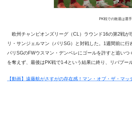
PK戦での敗退は選手にと
欧州チャンピオンズリーグ（CL）ラウンド16の第2戦が
リ・サンジェルマン（パリSG）と対戦した。1週間前に行わ
パリSGのFWウスマン・デンベレにゴールを許すと追いつ
を奪えず、最後はPK戦で1-4という結果に終り、リバプー
【動画】遠藤航がさすがの存在感！マン・オブ・ザ・マッ