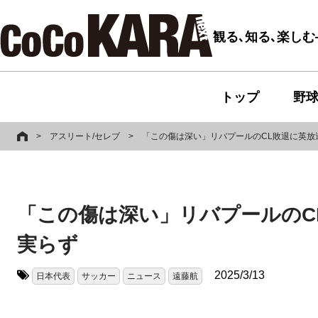
観る､知る､楽し
トップ
野
>
アスリート/セレブ
>
「この傷は深い」リバプールのCL敗退に英放
「この傷は深い」リバプールのC
実らず
2025/3/13
日本代表
サッカー
ニュース
遠藤航
タグ: