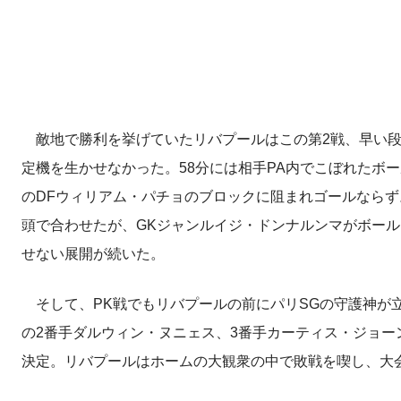
敵地で勝利を挙げていたリバプールはこの第2戦、早い段
定機を生かせなかった。58分には相手PA内でこぼれたボ
のDFウィリアム・パチョのブロックに阻まれゴールなら
頭で合わせたが、GKジャンルイジ・ドンナルンマがボー
せない展開が続いた。
そして、PK戦でもリバプールの前にパリSGの守護神が
の2番手ダルウィン・ヌニェス、3番手カーティス・ジョー
決定。リバプールはホームの大観衆の中で敗戦を喫し、大