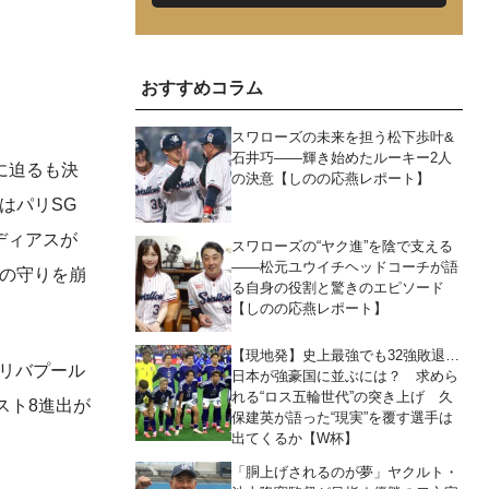
おすすめコラム
スワローズの未来を担う松下歩叶&
石井巧――輝き始めたルーキー2人
に迫るも決
の決意【しのの応燕レポート】
はパリSG
ディアスが
スワローズの“ヤク進”を陰で支える
――松元ユウイチヘッドコーチが語
の守りを崩
る自身の役割と驚きのエピソード
【しのの応燕レポート】
【現地発】史上最強でも32強敗退…
リバプール
日本が強豪国に並ぶには？ 求めら
れる“ロス五輪世代”の突き上げ 久
スト8進出が
保建英が語った“現実”を覆す選手は
出てくるか【W杯】
「胴上げされるのが夢」ヤクルト・