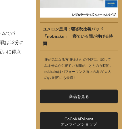
ユメロン黒川：寝姿勢改善パッド
ームでパ
「nobiraku」 寝ている間が伸びる時
戦は12分に
間
互いに得点
腰が気になる方!腰まわりの予防に、試して
みませんか? 寝ている間が、ととのう時間。
nobirakuはパフォーマンス向上の為の“大人
のお昼寝”にも最適！
商品を見る
CoCoKARAnext
オンラインショップ