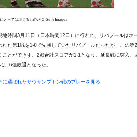
っては堪えるものだ(C)Getty Images
現地時間3月11日（日本時間12日）に行われ、リバプールはホ
れた第1戦を1-0で先勝していたリバプールだったが、この第2
くことができず、2戦合計スコアが1-1となり、延長戦に突入。
ルは16強敗退となった。
チに選ばれたサウサンプトン戦のプレーを見る