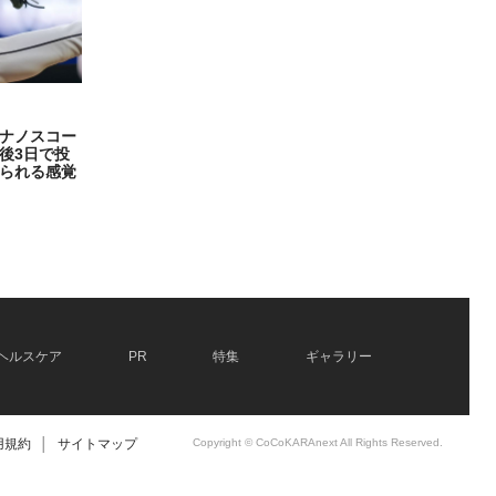
ナノスコー
後3日で投
られる感覚
ヘルスケア
PR
特集
ギャラリー
用規約
│
サイトマップ
Copyright © CoCoKARAnext All Rights Reserved.