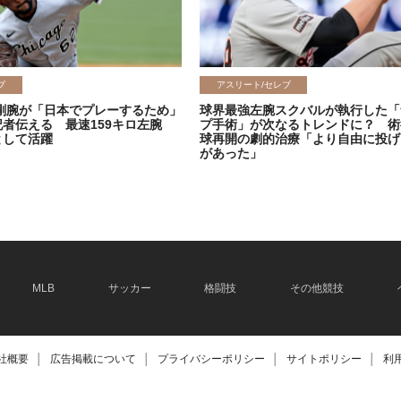
ブ
アスリート/セレブ
剛腕が「日本でプレーするため」
球界最強左腕スクバルが執行した「
記者伝える 最速159キロ左腕
プ手術」が次なるトレンドに？ 術
として活躍
球再開の劇的治療「より自由に投げ
があった」
2026.06.08
MLB
サッカー
格闘技
その他競技
社概要
│
広告掲載について
│
プライバシーポリシー
│
サイトポリシー
│
利