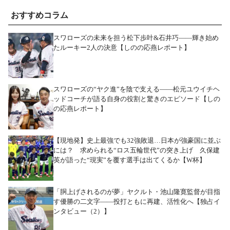
おすすめコラム
スワローズの未来を担う松下歩叶&石井巧――輝き始め
たルーキー2人の決意【しのの応燕レポート】
スワローズの“ヤク進”を陰で支える――松元ユウイチヘ
ッドコーチが語る自身の役割と驚きのエピソード【しの
の応燕レポート】
【現地発】史上最強でも32強敗退…日本が強豪国に並ぶ
には？ 求められる“ロス五輪世代”の突き上げ 久保建
英が語った“現実”を覆す選手は出てくるか【W杯】
「胴上げされるのが夢」ヤクルト・池山隆寛監督が目指
す優勝の二文字――投打ともに再建、活性化へ【独占イ
ンタビュー（2）】