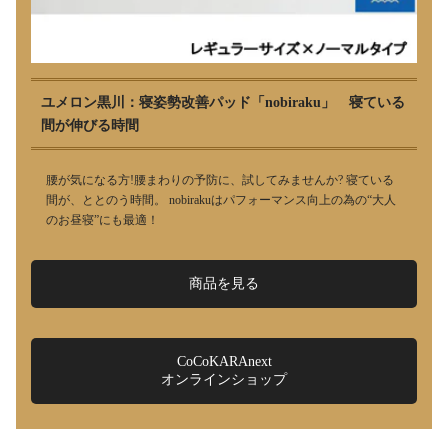
ユメロン黒川：寝姿勢改善パッド「nobiraku」 寝ている
間が伸びる時間
腰が気になる方!腰まわりの予防に、試してみませんか? 寝ている
間が、ととのう時間。 nobirakuはパフォーマンス向上の為の“大人
のお昼寝”にも最適！
商品を見る
CoCoKARAnext
オンラインショップ