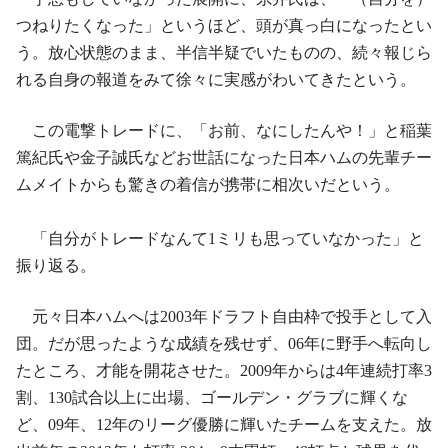
つねりたくなった」というほど、頭が真っ白になったとい
う。放心状態のまま、半信半疑でいたものの、続々報じら
れる自身の報道をみて徐々に実感がわいてきたという。
この電撃トレードに、「お前、なにしたんや！」と稲葉
篤紀氏や金子誠氏などお世話になった日本ハムの先輩チー
ムメイトからも驚きの着信が携帯に相次いだという。
「自分がトレードなんて1ミリも思っていなかった」と
振り返る。
元々日本ハムへは2003年ドラフト自由枠で投手として入
団。だが思ったような成績を残せず、06年に野手へ転向し
たところ、才能を開花させた。2009年からは4年連続打率3
割、130試合以上に出場、ゴールデン・グラブに輝くな
ど、09年、12年のリーグ優勝に輝いたチームを支えた。放