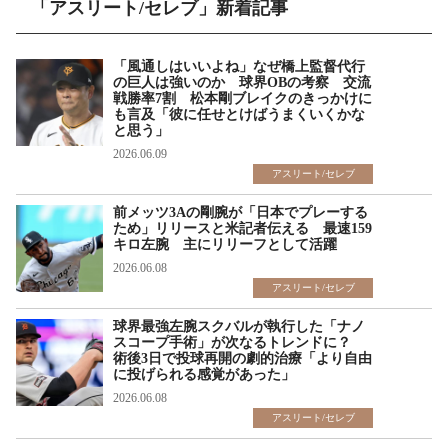
「アスリート/セレブ」新着記事
「風通しはいいよね」なぜ橋上監督代行
の巨人は強いのか 球界OBの考察 交流
戦勝率7割 松本剛ブレイクのきっかけに
も言及「彼に任せとけばうまくいくかな
と思う」
2026.06.09
アスリート/セレブ
前メッツ3Aの剛腕が「日本でプレーする
ため」リリースと米記者伝える 最速159
キロ左腕 主にリリーフとして活躍
2026.06.08
アスリート/セレブ
球界最強左腕スクバルが執行した「ナノ
スコープ手術」が次なるトレンドに？
術後3日で投球再開の劇的治療「より自由
に投げられる感覚があった」
2026.06.08
アスリート/セレブ