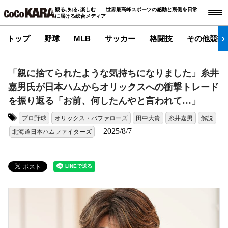
観る､知る､楽しむ――世界最高峰スポーツの感動と裏側を日常
に届ける総合メディア
トップ
野球
MLB
サッカー
格闘技
その他競技
「親に捨てられたような気持ちになりました」糸井
嘉男氏が日本ハムからオリックスへの衝撃トレード
を振り返る「お前、何したんやと言われて…」
プロ野球
オリックス・バファローズ
田中大貴
糸井嘉男
解説
タグ:
2025/8/7
北海道日本ハムファイターズ