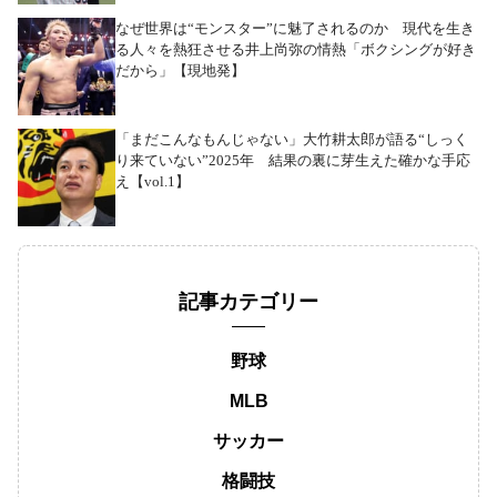
なぜ世界は“モンスター”に魅了されるのか 現代を生き
る人々を熱狂させる井上尚弥の情熱「ボクシングが好き
だから」【現地発】
「まだこんなもんじゃない」大竹耕太郎が語る“しっく
り来ていない”2025年 結果の裏に芽生えた確かな手応
え【vol.1】
記事カテゴリー
野球
MLB
サッカー
格闘技