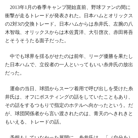
2013年1月の春季キャンプ開始直前、野球ファンの間に
衝撃が走るトレードが発表された。日本ハムとオリックス
の2対3の交換トレード。日本ハムからは糸井氏、左腕の八
木智哉、オリックスからは木佐貫洋、大引啓次、赤田将吾
とそうそうたる面子だった。
中でも球界を揺るがせたのは前年、リーグ優勝を果たし
た日本ハムで、立役者の一人といってもいい糸井氏の放出
だった。
運命の当日、球団からスーツ着用で呼び出しを受けた糸
井氏は、オフにポスティングの話をしていたこともあり、
その話をするつもりで指定のホテルへ向かったという。だ
が、球団関係者から言い渡されたのは、青天のへきれきと
もいえる、トレードの話。
予想もしていなかった展開に、糸井氏は、「（自分を）