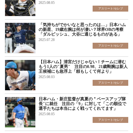
2025.08.05
アスリート/セレブ
「気持ちがでかいなと思ったのは…」日本ハム
の新星、19歳右腕は何が凄い？球界OBの考察
「ダルビッシュ、大谷に通じるものがある」
2025.07.28
アスリート/セレブ
【日本ハム】清宮だけじゃない！チームに潜む
もう1人の"夏男" 注目の0.98、21歳剛腕は新人
王候補にも急浮上「頼もしくて何より」
2025.08.03
アスリート/セレブ
日本ハム・新庄監督が真夏の＂ベースアップ隊
長"に就任 注目の「9」に対して「この順位で
選手たちは本当によく戦ってくれてます」
2025.08.05
アスリート/セレブ