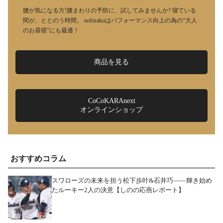
腰が気になる方!腰まわりの予防に、試してみませんか? 寝ている
間が、ととのう時間。 nobirakuはパフォーマンス向上の為の“大人
のお昼寝”にも最適！
商品を見る
CoCoKARAnext
オンラインショップ
おすすめコラム
スワローズの未来を担う松下歩叶&石井巧――輝き始め
たルーキー2人の決意【しのの応燕レポート】