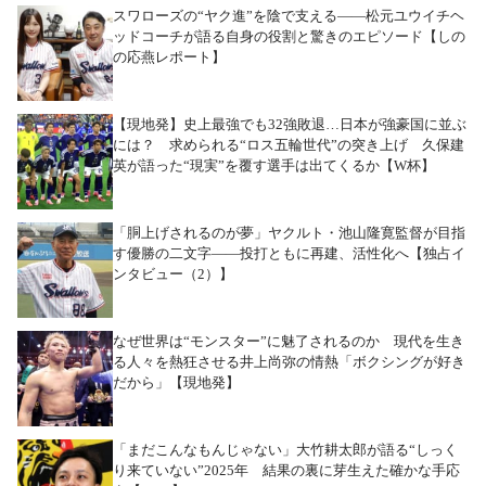
スワローズの“ヤク進”を陰で支える――松元ユウイチヘ
ッドコーチが語る自身の役割と驚きのエピソード【しの
の応燕レポート】
【現地発】史上最強でも32強敗退…日本が強豪国に並ぶ
には？ 求められる“ロス五輪世代”の突き上げ 久保建
英が語った“現実”を覆す選手は出てくるか【W杯】
「胴上げされるのが夢」ヤクルト・池山隆寛監督が目指
す優勝の二文字――投打ともに再建、活性化へ【独占イ
ンタビュー（2）】
なぜ世界は“モンスター”に魅了されるのか 現代を生き
る人々を熱狂させる井上尚弥の情熱「ボクシングが好き
だから」【現地発】
「まだこんなもんじゃない」大竹耕太郎が語る“しっく
り来ていない”2025年 結果の裏に芽生えた確かな手応