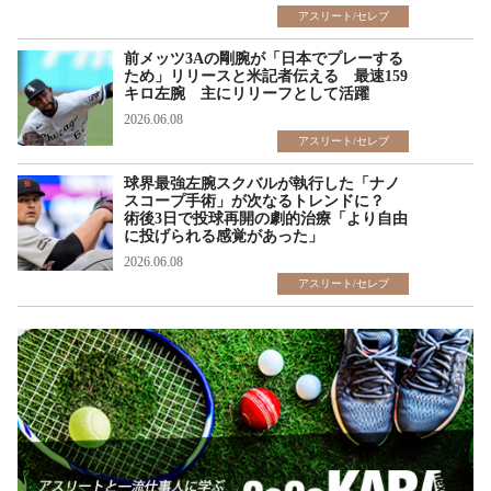
アスリート/セレブ
前メッツ3Aの剛腕が「日本でプレーする
ため」リリースと米記者伝える 最速159
キロ左腕 主にリリーフとして活躍
2026.06.08
アスリート/セレブ
球界最強左腕スクバルが執行した「ナノ
スコープ手術」が次なるトレンドに？
術後3日で投球再開の劇的治療「より自由
に投げられる感覚があった」
2026.06.08
アスリート/セレブ