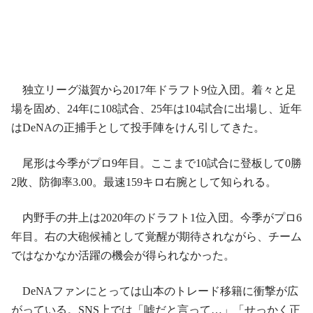
独立リーグ滋賀から2017年ドラフト9位入団。着々と足
場を固め、24年に108試合、25年は104試合に出場し、近年
はDeNAの正捕手として投手陣をけん引してきた。
尾形は今季がプロ9年目。ここまで10試合に登板して0勝
2敗、防御率3.00。最速159キロ右腕として知られる。
内野手の井上は2020年のドラフト1位入団。今季がプロ6
年目。右の大砲候補として覚醒が期待されながら、チーム
ではなかなか活躍の機会が得られなかった。
DeNAファンにとっては山本のトレード移籍に衝撃が広
がっている。SNS上では「嘘だと言って…」「せっかく正