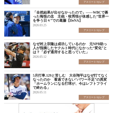
アスリート/セレブ
「全然結果が出せなかったので」――WBCで募
った悔恨の念 主砲・牧秀悟が体感した“世界一
を争う日々”での葛藤【DeNA】
2026.03.25
アスリート/セレブ
なぜ村上宗隆は成功しているのか 元NPB助っ
人が指摘したヤクルト時代になかった“変化”と
は？「必ず通用すると思っていた」
2026.05.12
アスリート/セレブ
5月打率.129と苦しむ 大谷翔平はなぜ打てなく
なったのか 看過できない“パワー不足”の異変
「ホームランになる打球が、今はレフトフライ
で終わる」
2026.05.11
アスリート/セレブ