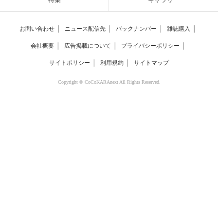
お問い合わせ
│
ニュース配信先
│
バックナンバー
│
雑誌購入
│
会社概要
│
広告掲載について
│
プライバシーポリシー
│
サイトポリシー
│
利用規約
│
サイトマップ
Copyright © CoCoKARAnext All Rights Reserved.