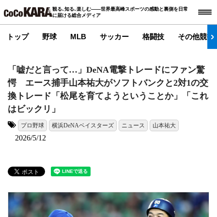
観る､知る､楽しむ――世界最高峰スポーツの感動と裏側を日常
に届ける総合メディア
トップ
野球
MLB
サッカー
格闘技
その他競技
「嘘だと言って…」DeNA電撃トレードにファン驚
愕 エース捕手山本祐大がソフトバンクと2対1の交
換トレード「松尾を育てようということか」「これ
はビックリ」
プロ野球
横浜DeNAベイスターズ
ニュース
山本祐大
タグ:
2026/5/12