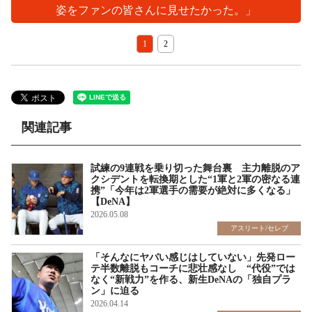
姿をファンの皆さんに見せたかった。」
1
2
関連記事
試練の9連戦を乗り切った舞台裏 主力離脱のア
クシデントを転換期とした“1軍と2軍の密なる連
携”「今年は2軍選手の需要が絶対に多くなる」
【DeNA】
2026.05.08
アスリート/セレブ
「そんなにヤバい感じはしていない」先発ロー
テ半数離脱もコーチに悲壮感なし “代役”では
なく“新戦力”を作る、新生DeNAの「独自プラ
ン」に迫る
2026.04.14