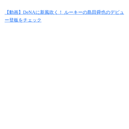
【動画】DeNAに新風吹く！ ルーキーの島田舜也のデビュ
ー登板をチェック