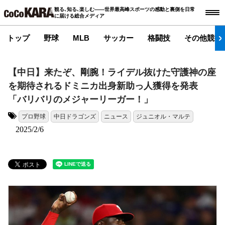
観る､知る､楽しむ――世界最高峰スポーツの感動と裏側を日常
に届ける総合メディア
トップ
野球
MLB
サッカー
格闘技
その他競技
【中日】来たぞ、剛腕！ライデル抜けた守護神の座
を期待されるドミニカ出身新助っ人獲得を発表
「バリバリのメジャーリーガー！」
プロ野球
中日ドラゴンズ
ニュース
ジュニオル・マルテ
タグ:
2025/2/6