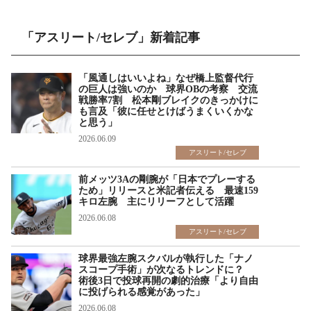
「アスリート/セレブ」新着記事
「風通しはいいよね」なぜ橋上監督代行
の巨人は強いのか 球界OBの考察 交流
戦勝率7割 松本剛ブレイクのきっかけに
も言及「彼に任せとけばうまくいくかな
と思う」
2026.06.09
アスリート/セレブ
前メッツ3Aの剛腕が「日本でプレーする
ため」リリースと米記者伝える 最速159
キロ左腕 主にリリーフとして活躍
2026.06.08
アスリート/セレブ
球界最強左腕スクバルが執行した「ナノ
スコープ手術」が次なるトレンドに？
術後3日で投球再開の劇的治療「より自由
に投げられる感覚があった」
2026.06.08