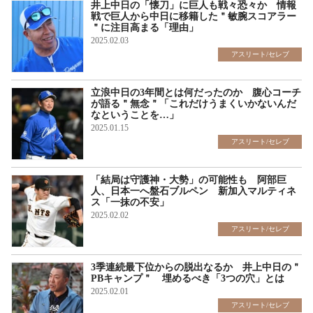
井上中日の「懐刀」に巨人も戦々恐々か 情報
戦で巨人から中日に移籍した＂敏腕スコアラー
＂に注目高まる「理由」
2025.02.03
アスリート/セレブ
立浪中日の3年間とは何だったのか 腹心コーチ
が語る＂無念＂「これだけうまくいかないんだ
なということを…」
2025.01.15
アスリート/セレブ
「結局は守護神・大勢」の可能性も 阿部巨
人、日本一へ盤石ブルペン 新加入マルティネ
ス「一抹の不安」
2025.02.02
アスリート/セレブ
3季連続最下位からの脱出なるか 井上中日の＂
PBキャンプ＂ 埋めるべき「3つの穴」とは
2025.02.01
アスリート/セレブ