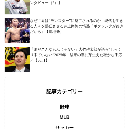
ンタビュー（2）】
なぜ世界は“モンスター”に魅了されるのか 現代を生き
る人々を熱狂させる井上尚弥の情熱「ボクシングが好き
だから」【現地発】
「まだこんなもんじゃない」大竹耕太郎が語る“しっく
り来ていない”2025年 結果の裏に芽生えた確かな手応
え【vol.1】
記事カテゴリー
野球
MLB
サッカー