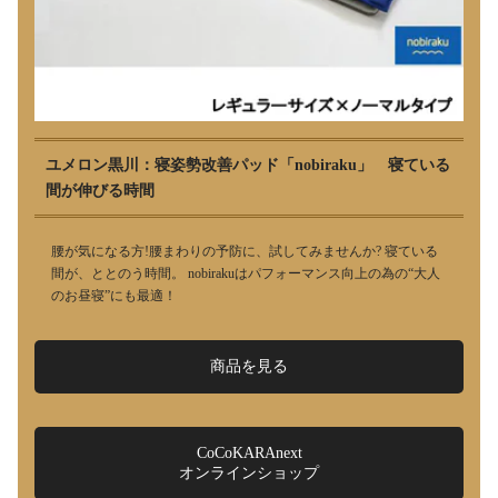
ユメロン黒川：寝姿勢改善パッド「nobiraku」 寝ている
間が伸びる時間
腰が気になる方!腰まわりの予防に、試してみませんか? 寝ている
間が、ととのう時間。 nobirakuはパフォーマンス向上の為の“大人
のお昼寝”にも最適！
商品を見る
CoCoKARAnext
オンラインショップ