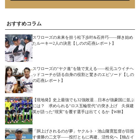
おすすめコラム
スワローズの未来を担う松下歩叶&石井巧――輝き始め
たルーキー2人の決意【しのの応燕レポート】
スワローズの“ヤク進”を陰で支える――松元ユウイチヘ
ッドコーチが語る自身の役割と驚きのエピソード【しの
の応燕レポート】
【現地発】史上最強でも32強敗退…日本が強豪国に並ぶ
には？ 求められる“ロス五輪世代”の突き上げ 久保建
英が語った“現実”を覆す選手は出てくるか【W杯】
「胴上げされるのが夢」ヤクルト・池山隆寛監督が目指
す優勝の二文字――投打ともに再建、活性化へ【独占イ