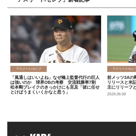
アスリート/セレブ
アスリート/セレ
「風通しはいいよね」なぜ橋上監督代行の巨人
前メッツ3Aの
は強いのか 球界OBの考察 交流戦勝率7割
リリースと米
松本剛ブレイクのきっかけにも言及「彼に任せ
主にリリーフ
とけばうまくいくかなと思う」
2026.06.08
2026.06.09