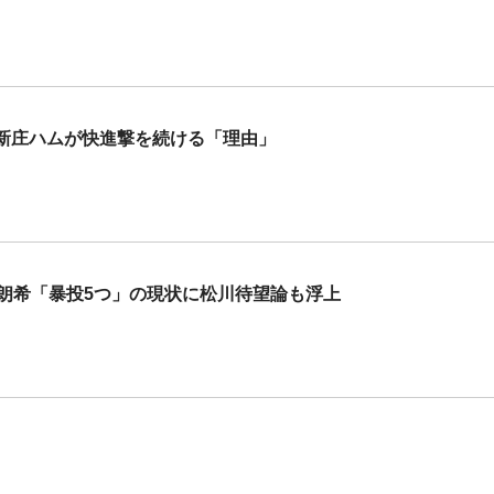
新庄ハムが快進撃を続ける「理由」
朗希「暴投5つ」の現状に松川待望論も浮上