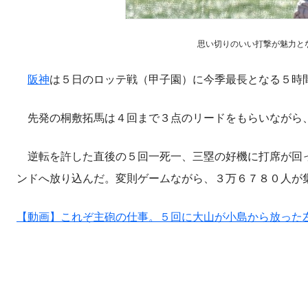
思い切りのいい打撃が魅力となってい
阪神
は５日のロッテ戦（甲子園）に今季最長となる５時
先発の桐敷拓馬は４回まで３点のリードをもらいながら、
逆転を許した直後の５回一死一、三塁の好機に打席が回
ンドへ放り込んだ。変則ゲームながら、３万６７８０人が
【動画】これぞ主砲の仕事。５回に大山が小島から放った