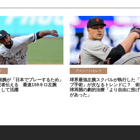
ブ
アスリート/セレブ
剛腕が「日本でプレーするため」
球界最強左腕スクバルが執行した「
記者伝える 最速159キロ左腕
プ手術」が次なるトレンドに？ 術
として活躍
球再開の劇的治療「より自由に投げ
があった」
2026.06.08