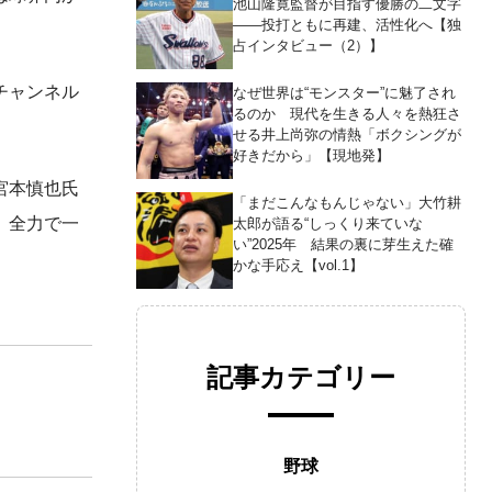
池山隆寛監督が目指す優勝の二文字
――投打ともに再建、活性化へ【独
占インタビュー（2）】
チャンネル
なぜ世界は“モンスター”に魅了され
るのか 現代を生きる人々を熱狂さ
せる井上尚弥の情熱「ボクシングが
好きだから」【現地発】
宮本慎也氏
「まだこんなもんじゃない」大竹耕
、全力で一
太郎が語る“しっくり来ていな
い”2025年 結果の裏に芽生えた確
かな手応え【vol.1】
記事カテゴリー
野球