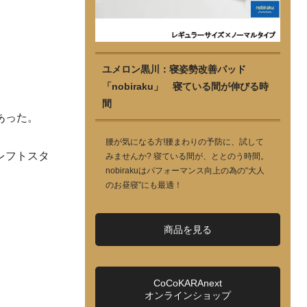
ユメロン黒川：寝姿勢改善パッド
「nobiraku」 寝ている間が伸びる時
間
あった。
腰が気になる方!腰まわりの予防に、試して
レフトスタ
みませんか? 寝ている間が、ととのう時間。
nobirakuはパフォーマンス向上の為の“大人
のお昼寝”にも最適！
商品を見る
CoCoKARAnext
オンラインショップ