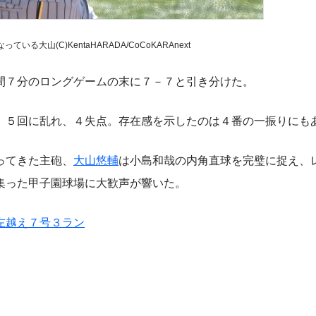
る大山(C)KentaHARADA/CoCoKARAnext
間７分のロングゲームの末に７－７と引き分けた。
５回に乱れ、４失点。存在感を示したのは４番の一振りにも
ってきた主砲、
大山悠輔
は小島和哉の内角直球を完璧に捉え、
集った甲子園球場に大歓声が響いた。
左越え７号３ラン