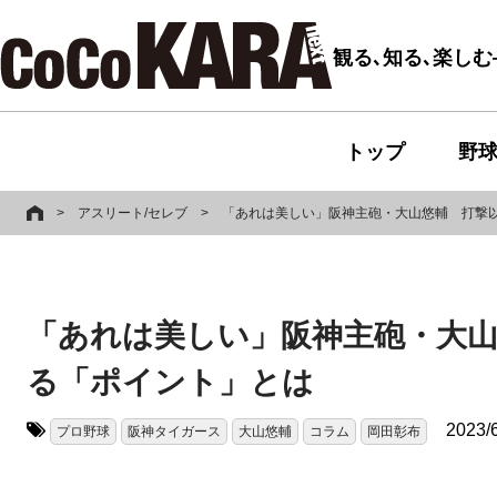
観る､知る､楽し
トップ
野
>
アスリート/セレブ
>
「あれは美しい」阪神主砲・大山悠輔 打撃
「あれは美しい」阪神主砲・大
る「ポイント」とは
2023/
プロ野球
阪神タイガース
大山悠輔
コラム
岡田彰布
タグ: