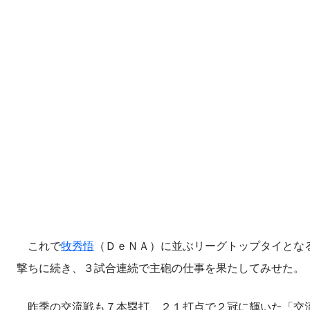
これで
牧秀悟
（ＤｅＮＡ）に並ぶリーグトップタイとな
撃ちに続き、３試合連続で主砲の仕事を果たしてみせた。
昨季の交流戦も７本塁打、２１打点で２冠に輝いた「交流