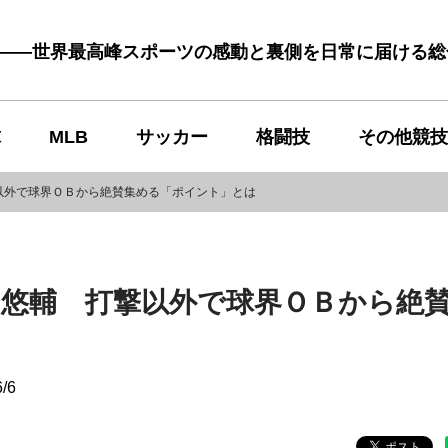
む――世界最高峰スポーツの感動と裏側を日常に届ける
球
MLB
サッカー
格闘技
その他競技
以外で球界ＯＢから絶賛集める「ポイント」とは
山悠輔 打撃以外で球界ＯＢから絶
6/6