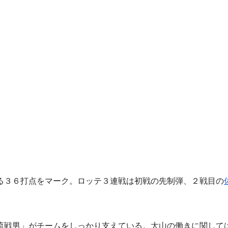
る３６打点をマーク。ロッテ３連戦は初戦の先制弾、２戦目の
戦男」がチームをしっかり支えている。大山の働きに関して