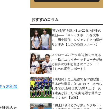
おすすめコラム
“燕の希望”を託された20歳内野手の
素顔――「キャッチボールを大事
に」田中陽翔、レジェンドとの繋が
りと歩み【しのの応燕レポート】
スワローズの“ヤク進”を陰で支える
――松元ユウイチヘッドコーチが語
る自身の役割と驚きのエピソード
【しのの応燕レポート】
【現地発】史上最強でも32強敗退…
日本が強豪国に並ぶには？ 求めら
佐々木朗希
れる“ロス五輪世代”の突き上げ 久
保建英が語った“現実”を覆す選手は
出てくるか【W杯】
「胴上げされるのが夢」ヤクルト・
は球界内か