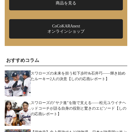
商品を見る
CoCoKARAnext
オンラインショップ
おすすめコラム
スワローズの未来を担う松下歩叶&石井巧――輝き始め
たルーキー2人の決意【しのの応燕レポート】
スワローズの“ヤク進”を陰で支える――松元ユウイチヘ
ッドコーチが語る自身の役割と驚きのエピソード【しの
の応燕レポート】