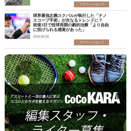
アスリート/セレブ
球界最強左腕スクバルが執行した「ナノ
スコープ手術」が次なるトレンドに？
術後3日で投球再開の劇的治療「より自由
に投げられる感覚があった」
2026.06.08
アスリート/セレブ