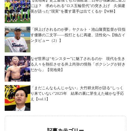
【現地発】史上最強でも32強敗退…日本が強豪国に並ぶ
には？ 求められる“ロス五輪世代”の突き上げ 久保建
英が語った“現実”を覆す選手は出てくるか【W杯】
「胴上げされるのが夢」ヤクルト・池山隆寛監督が目指
す優勝の二文字――投打ともに再建、活性化へ【独占イ
ンタビュー（2）】
なぜ世界は“モンスター”に魅了されるのか 現代を生き
る人々を熱狂させる井上尚弥の情熱「ボクシングが好き
だから」【現地発】
「まだこんなもんじゃない」大竹耕太郎が語る“しっく
り来ていない”2025年 結果の裏に芽生えた確かな手応
え【vol.1】
記事カテゴリー