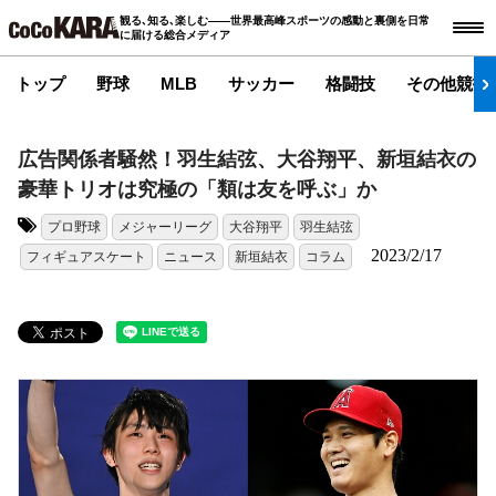
観る､知る､楽しむ――世界最高峰スポーツの感動と裏側を日常
に届ける総合メディア
トップ
野球
MLB
サッカー
格闘技
その他競技
広告関係者騒然！羽生結弦、大谷翔平、新垣結衣の
豪華トリオは究極の「類は友を呼ぶ」か
プロ野球
メジャーリーグ
大谷翔平
羽生結弦
タグ:
2023/2/17
フィギュアスケート
ニュース
新垣結衣
コラム