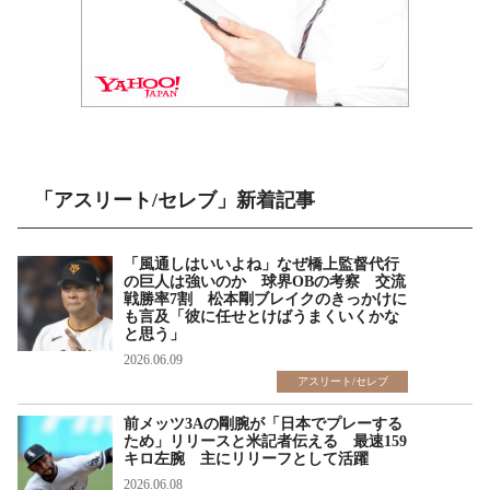
「アスリート/セレブ」新着記事
「風通しはいいよね」なぜ橋上監督代行
の巨人は強いのか 球界OBの考察 交流
戦勝率7割 松本剛ブレイクのきっかけに
も言及「彼に任せとけばうまくいくかな
と思う」
2026.06.09
アスリート/セレブ
前メッツ3Aの剛腕が「日本でプレーする
ため」リリースと米記者伝える 最速159
キロ左腕 主にリリーフとして活躍
2026.06.08