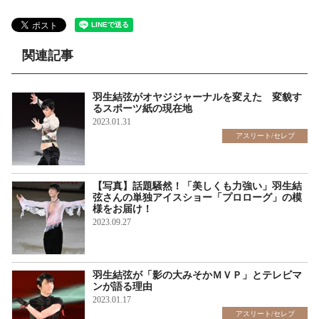
関連記事
羽生結弦がオヤジジャーナルを変えた 変貌す
るスポーツ紙の現在地
2023.01.31
アスリート/セレブ
【写真】話題騒然！「美しくも力強い」羽生結
弦さんの単独アイスショー「プロローグ」の模
様をお届け！
2023.09.27
ギャラリー
羽生結弦が「影の大みそかＭＶＰ」とテレビマ
ンが語る理由
2023.01.17
アスリート/セレブ