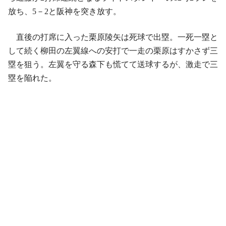
放ち、5－2と阪神を突き放す。
直後の打席に入った栗原陵矢は死球で出塁。一死一塁と
して続く柳田の左翼線への安打で一走の栗原はすかさず三
塁を狙う。左翼を守る森下も慌てて送球するが、激走で三
塁を陥れた。