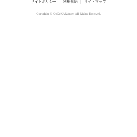
サイトポリシー
│
利用規約
│
サイトマップ
Copyright © CoCoKARAnext All Rights Reserved.