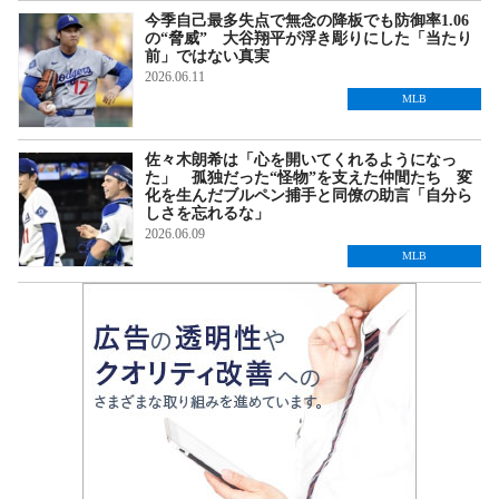
今季自己最多失点で無念の降板でも防御率1.06
の“脅威” 大谷翔平が浮き彫りにした「当たり
前」ではない真実
2026.06.11
MLB
佐々木朗希は「心を開いてくれるようになっ
た」 孤独だった“怪物”を支えた仲間たち 変
化を生んだブルペン捕手と同僚の助言「自分ら
しさを忘れるな」
2026.06.09
MLB