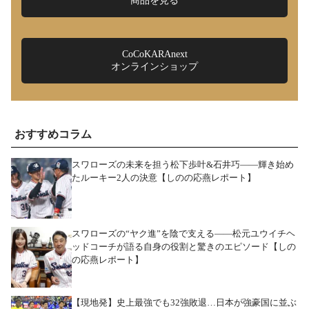
商品を見る
CoCoKARAnext
オンラインショップ
おすすめコラム
スワローズの未来を担う松下歩叶&石井巧――輝き始め
たルーキー2人の決意【しのの応燕レポート】
スワローズの“ヤク進”を陰で支える――松元ユウイチヘ
ッドコーチが語る自身の役割と驚きのエピソード【しの
の応燕レポート】
【現地発】史上最強でも32強敗退…日本が強豪国に並ぶ