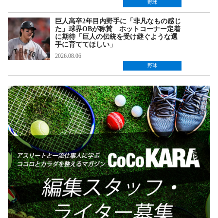
野球
巨人高卒2年目内野手に「非凡なもの感じ
た」球界OBが称賛 ホットコーナー定着
に期待「巨人の伝統を受け継ぐような選
手に育ててほしい」
2026.08.06
野球