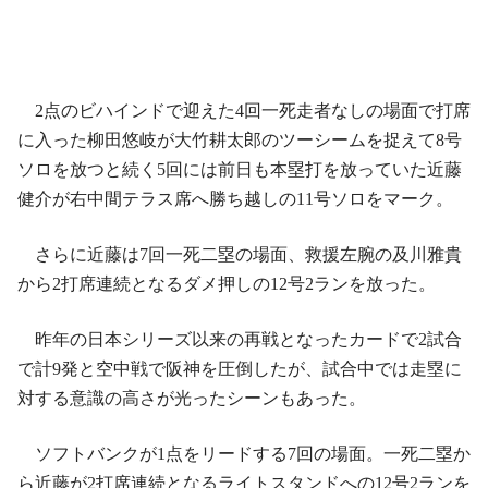
2点のビハインドで迎えた4回一死走者なしの場面で打席
に入った柳田悠岐が大竹耕太郎のツーシームを捉えて8号
ソロを放つと続く5回には前日も本塁打を放っていた近藤
健介が右中間テラス席へ勝ち越しの11号ソロをマーク。
さらに近藤は7回一死二塁の場面、救援左腕の及川雅貴
から2打席連続となるダメ押しの12号2ランを放った。
昨年の日本シリーズ以来の再戦となったカードで2試合
で計9発と空中戦で阪神を圧倒したが、試合中では走塁に
対する意識の高さが光ったシーンもあった。
ソフトバンクが1点をリードする7回の場面。一死二塁か
ら近藤が2打席連続となるライトスタンドへの12号2ランを