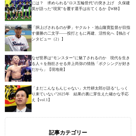
には？ 求められる“ロス五輪世代”の突き上げ 久保建
英が語った“現実”を覆す選手は出てくるか【W杯】
「胴上げされるのが夢」ヤクルト・池山隆寛監督が目指
す優勝の二文字――投打ともに再建、活性化へ【独占イ
ンタビュー（2）】
なぜ世界は“モンスター”に魅了されるのか 現代を生き
る人々を熱狂させる井上尚弥の情熱「ボクシングが好き
だから」【現地発】
「まだこんなもんじゃない」大竹耕太郎が語る“しっく
り来ていない”2025年 結果の裏に芽生えた確かな手応
え【vol.1】
記事カテゴリー