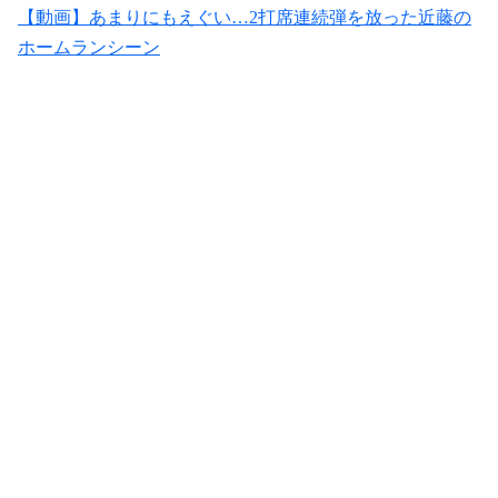
【動画】あまりにもえぐい…2打席連続弾を放った近藤の
ホームランシーン