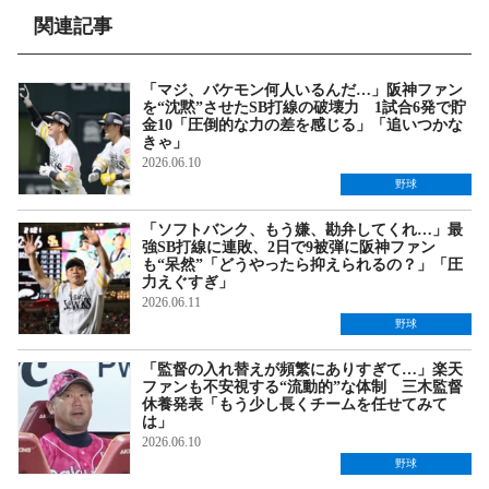
関連記事
「マジ、バケモン何人いるんだ…」阪神ファン
を“沈黙”させたSB打線の破壊力 1試合6発で貯
金10「圧倒的な力の差を感じる」「追いつかな
きゃ」
2026.06.10
野球
「ソフトバンク、もう嫌、勘弁してくれ…」最
強SB打線に連敗、2日で9被弾に阪神ファン
も“呆然”「どうやったら抑えられるの？」「圧
力えぐすぎ」
2026.06.11
野球
「監督の入れ替えが頻繁にありすぎて…」楽天
ファンも不安視する“流動的”な体制 三木監督
休養発表「もう少し長くチームを任せてみて
は」
2026.06.10
野球