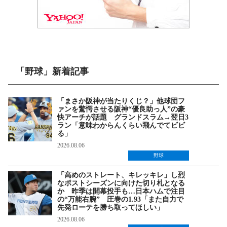
「野球」新着記事
「まさか阪神が当たりくじ？」他球団フ
ァンを驚愕させる阪神“優良助っ人”の豪
快アーチが話題 グランドスラム→翌日3
ラン「意味わからんくらい飛んでてビビ
る」
2026.08.06
野球
「高めのストレート、キレッキレ」し烈
なポストシーズンに向けた切り札となる
か 昨季は開幕投手も…日本ハムで注目
の“万能右腕” 圧巻の1.93「また自力で
先発ローテを勝ち取ってほしい」
2026.08.06