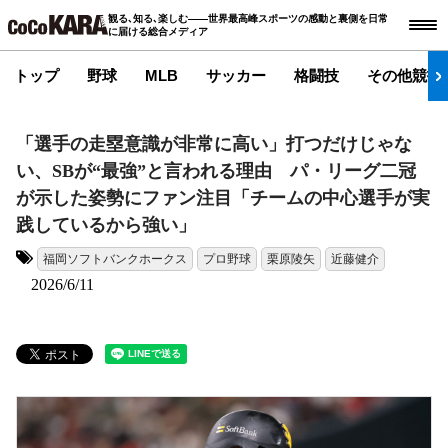
観る､知る､楽しむ――世界最高峰スポーツの感動と裏側を日常
に届ける総合メディア
トップ
野球
MLB
サッカー
格闘技
その他競技
「選手の走塁意識が非常に高い」打つだけじゃな
い、SBが“最強”と言われる理由 パ・リーグ二冠
が示した姿勢にファン注目「チームの中心選手が実
践しているから強い」
福岡ソフトバンクホークス
プロ野球
栗原陵矢
近藤健介
タグ:
2026/6/11