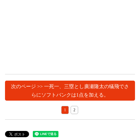
次のページ >> 一死一、三塁とし廣瀬隆太の犠飛でさ
らにソフトバンクは1点を加える。
1
2