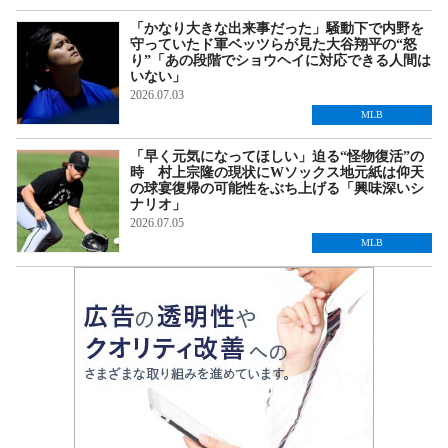
「かなり大きな出来事だった」騒動下で内野を
守っていたド軍ベッツらが見た大谷翔平の“怒
り”「あの段階でショウヘイに対応できる人間は
いない」
2026.07.03
MLB
「早く元気になってほしい」迫る“怪物復活”の
時 村上宗隆の現状にWソックス地元紙は仰天
の球宴復帰の可能性をぶち上げる「興味深いシ
ナリオ」
2026.07.05
MLB