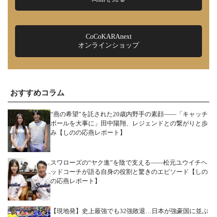
CoCoKARAnext
オンラインショップ
おすすめコラム
“燕の希望”を託された20歳内野手の素顔――「キャッチ
ボールを大事に」田中陽翔、レジェンドとの繋がりと歩
み【しのの応燕レポート】
スワローズの“ヤク進”を陰で支える――松元ユウイチヘ
ッドコーチが語る自身の役割と驚きのエピソード【しの
の応燕レポート】
【現地発】史上最強でも32強敗退…日本が強豪国に並ぶ