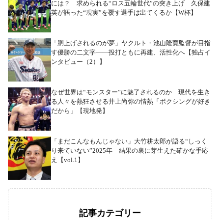
には？ 求められる“ロス五輪世代”の突き上げ 久保建
英が語った“現実”を覆す選手は出てくるか【W杯】
「胴上げされるのが夢」ヤクルト・池山隆寛監督が目指
す優勝の二文字――投打ともに再建、活性化へ【独占イ
ンタビュー（2）】
なぜ世界は“モンスター”に魅了されるのか 現代を生き
る人々を熱狂させる井上尚弥の情熱「ボクシングが好き
だから」【現地発】
「まだこんなもんじゃない」大竹耕太郎が語る“しっく
り来ていない”2025年 結果の裏に芽生えた確かな手応
え【vol.1】
記事カテゴリー