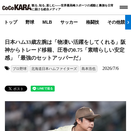
観る､知る､楽しむ――世界最高峰スポーツの感動と裏側を日常
に届ける総合メディア
トップ
野球
MLB
サッカー
格闘技
その他競技
日本ハム33歳左腕は「物凄い活躍をしてくれる」阪
神からトレード移籍、圧巻の0.75「素晴らしい安定
感」「最強のセットアッパーだ」
2026/7/6
プロ野球
北海道日本ハムファイターズ
島本浩也
タグ: