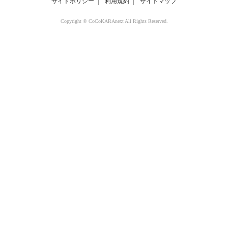
サイトポリシー
│
利用規約
│
サイトマップ
Copyright © CoCoKARAnext All Rights Reserved.