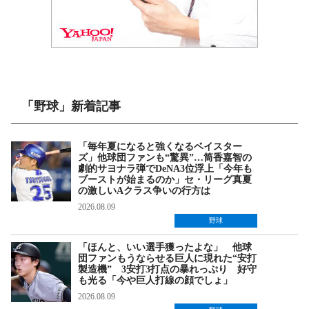
「野球」新着記事
「毎年夏になると強くなるベイスター
ズ」他球団ファンも“驚異”…筒香嘉智の
劇的サヨナラ弾でDeNA3位浮上「今年も
ブーストが始まるのか」セ・リーグ真夏
の激しいAクラス争いの行方は
2026.08.09
野球
「ほんと、いい選手獲ったよな」 他球
団ファンもうならせる巨人に現れた“安打
製造機” 3安打3打点の暴れっぷり 好守
も光る「今や巨人打線の顔でしょ」
2026.08.09