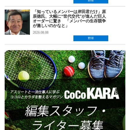
野球
「知っているメンバーは岸田君だけ」原
辰徳氏、大幅に“世代交代”が進んだ巨人
オーダーに驚き 「メンバーの生存競争
が激しいのかなと」
2026.08.08
野球