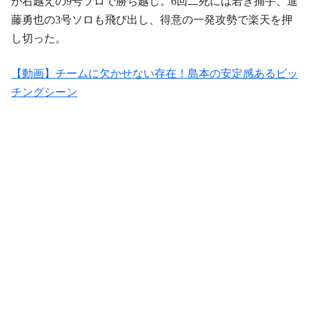
が右越えの9号ソロで勝ち越し。6回二死には若き捕手、進
藤勇也の3号ソロも飛び出し、得意の一発攻勢で楽天を押
し切った。
【動画】チームに欠かせない存在！島本の安定感あるピッ
チングシーン