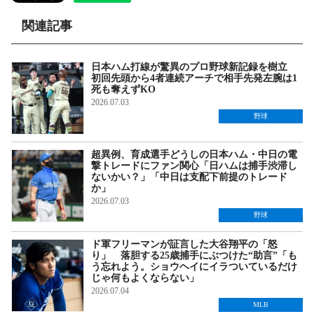
関連記事
日本ハム打線が驚異のプロ野球新記録を樹立
初回先頭から4者連続アーチで相手先発左腕は1
死も奪えずKO
2026.07.03
野球
超異例、育成選手どうしの日本ハム・中日の電
撃トレードにファン関心「日ハムは捕手渋滞し
ないかい？」「中日は支配下前提のトレード
か」
2026.07.03
野球
ド軍フリーマンが証言した大谷翔平の「怒
り」 落胆する25歳捕手にぶつけた“助言”「も
う忘れよう。ショウヘイにイラついているだけ
じゃ何もよくならない」
2026.07.04
MLB