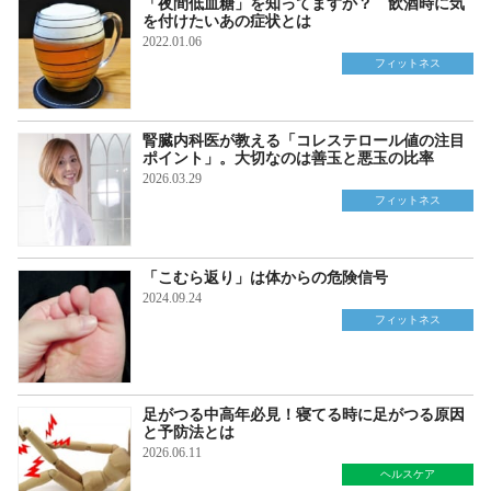
「夜間低血糖」を知ってますか？ 飲酒時に気
を付けたいあの症状とは
2022.01.06
フィットネス
腎臓内科医が教える「コレステロール値の注目
ポイント」。大切なのは善玉と悪玉の比率
2026.03.29
フィットネス
「こむら返り」は体からの危険信号
2024.09.24
フィットネス
足がつる中高年必見！寝てる時に足がつる原因
と予防法とは
2026.06.11
ヘルスケア