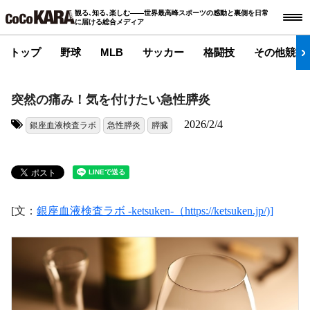
観る､知る､楽しむ――世界最高峰スポーツの感動と裏側を日常
に届ける総合メディア
トップ
野球
MLB
サッカー
格闘技
その他競技
突然の痛み！気を付けたい急性膵炎
2026/2/4
銀座血液検査ラボ
急性膵炎
膵臓
タグ:
[文：
銀座血液検査ラボ -ketsuken-（https://ketsuken.jp/)]