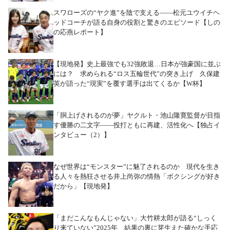
スワローズの“ヤク進”を陰で支える――松元ユウイチヘ
ッドコーチが語る自身の役割と驚きのエピソード【しの
の応燕レポート】
【現地発】史上最強でも32強敗退…日本が強豪国に並ぶ
には？ 求められる“ロス五輪世代”の突き上げ 久保建
英が語った“現実”を覆す選手は出てくるか【W杯】
「胴上げされるのが夢」ヤクルト・池山隆寛監督が目指
す優勝の二文字――投打ともに再建、活性化へ【独占イ
ンタビュー（2）】
なぜ世界は“モンスター”に魅了されるのか 現代を生き
る人々を熱狂させる井上尚弥の情熱「ボクシングが好き
だから」【現地発】
「まだこんなもんじゃない」大竹耕太郎が語る“しっく
り来ていない”2025年 結果の裏に芽生えた確かな手応