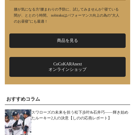
腰が気になる方!腰まわりの予防に、試してみませんか? 寝ている
間が、ととのう時間。 nobirakuはパフォーマンス向上の為の“大人
のお昼寝”にも最適！
商品を見る
CoCoKARAnext
オンラインショップ
おすすめコラム
スワローズの未来を担う松下歩叶&石井巧――輝き始め
たルーキー2人の決意【しのの応燕レポート】