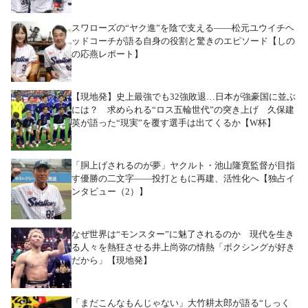
スワローズの“ヤク進”を陰で支える――松元ユウイチヘ
ッドコーチが語る自身の役割と驚きのエピソード【しの
の応燕レポート】
【現地発】史上最強でも32強敗退…日本が強豪国に並ぶ
には？ 求められる“ロス五輪世代”の突き上げ 久保建
英が語った“現実”を覆す選手は出てくるか【W杯】
「胴上げされるのが夢」ヤクルト・池山隆寛監督が目指
す優勝の二文字――投打ともに再建、活性化へ【独占イ
ンタビュー（2）】
なぜ世界は“モンスター”に魅了されるのか 現代を生き
る人々を熱狂させる井上尚弥の情熱「ボクシングが好き
だから」【現地発】
「まだこんなもんじゃない」大竹耕太郎が語る“しっく