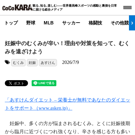
観る､知る､楽しむ――世界最高峰スポーツの感動と裏側を日常
に届ける総合メディア
トップ
野球
MLB
サッカー
格闘技
その他競技
妊娠中のむくみが辛い！理由や対策を知って、むく
みを遠ざけよう
2026/7/9
むくみ
妊娠
あすけん
タグ:
「あすけんダイエット – 栄養士が無料であなたのダイエッ
トをサポート（www.asken.jp)」
妊娠中、多くの方が悩まされるむくみ。とくに妊娠後期
から臨月に近づくにつれ強くなり、辛さを感じる方も多い