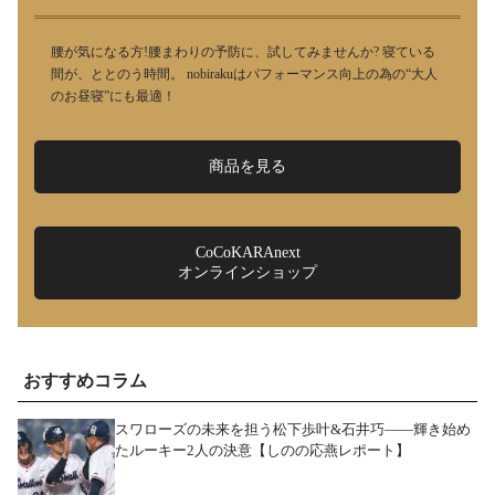
腰が気になる方!腰まわりの予防に、試してみませんか? 寝ている
間が、ととのう時間。 nobirakuはパフォーマンス向上の為の“大人
のお昼寝”にも最適！
商品を見る
CoCoKARAnext
オンラインショップ
おすすめコラム
スワローズの未来を担う松下歩叶&石井巧――輝き始め
たルーキー2人の決意【しのの応燕レポート】