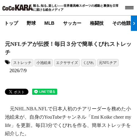
観る､知る､楽しむ――世界最高峰スポーツの感動と裏側を日常
に届ける総合メディア
トップ
野球
MLB
サッカー
格闘技
その他競技
元NFLチアが伝授！毎日３分で簡単くびれストレッ
チ
ストレッチ
小池絵未
エクササイズ
くびれ
元NFLチア
タグ:
2026/7/9
元NHL.NBA.NFLで日本人初のチアリーダーを務めた小
池絵未が、自身のYouTubeチャンネル「Emi Koike cheer my
life」を更新。毎日3分でくびれを作る、簡単ストレッチを
紹介した。