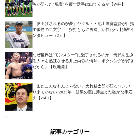
英が語った“現実”を覆す選手は出てくるか【W杯】
「胴上げされるのが夢」ヤクルト・池山隆寛監督が目指
す優勝の二文字――投打ともに再建、活性化へ【独占イ
ンタビュー（2）】
なぜ世界は“モンスター”に魅了されるのか 現代を生き
る人々を熱狂させる井上尚弥の情熱「ボクシングが好き
だから」【現地発】
「まだこんなもんじゃない」大竹耕太郎が語る“しっく
り来ていない”2025年 結果の裏に芽生えた確かな手応
え【vol.1】
記事カテゴリー