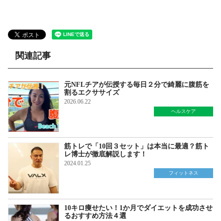
関連記事
元NFLチアが伝授する毎日２分で綺麗に腹筋を
割るエクササイズ
2026.06.22
ヘルスケア
筋トレで「10回３セット」は本当に最適？筋ト
レ博士が徹底解説します！
2024.01.25
フィットネス
10キロ痩せたい！1か月でダイエットを成功させ
るおすすめ方法４選