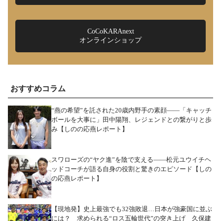
CoCoKARAnext
オンラインショップ
おすすめコラム
“燕の希望”を託された20歳内野手の素顔――「キャッチ
ボールを大事に」田中陽翔、レジェンドとの繋がりと歩
み【しのの応燕レポート】
スワローズの“ヤク進”を陰で支える――松元ユウイチヘ
ッドコーチが語る自身の役割と驚きのエピソード【しの
の応燕レポート】
【現地発】史上最強でも32強敗退…日本が強豪国に並ぶ
には？ 求められる“ロス五輪世代”の突き上げ 久保建