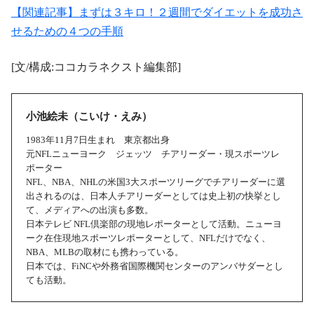
【関連記事】まずは３キロ！２週間でダイエットを成功さ
せるための４つの手順
[文/構成:ココカラネクスト編集部]
小池絵未（こいけ・えみ）
1983年11月7日生まれ 東京都出身
元NFLニューヨーク ジェッツ チアリーダー・現スポーツレ
ポーター
NFL、NBA、NHLの米国3大スポーツリーグでチアリーダーに選
出されるのは、日本人チアリーダーとしては史上初の快挙とし
て、メディアへの出演も多数。
日本テレビ NFL倶楽部の現地レポーターとして活動。ニューヨ
ーク在住現地スポーツレポーターとして、NFLだけでなく、
NBA、MLBの取材にも携わっている。
日本では、FiNCや外務省国際機関センターのアンバサダーとし
ても活動。